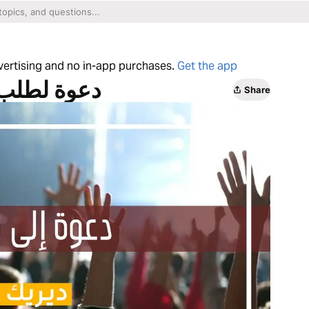
dvertising and no in-app purchases.
Get the app
دعوة لطلب )
Share