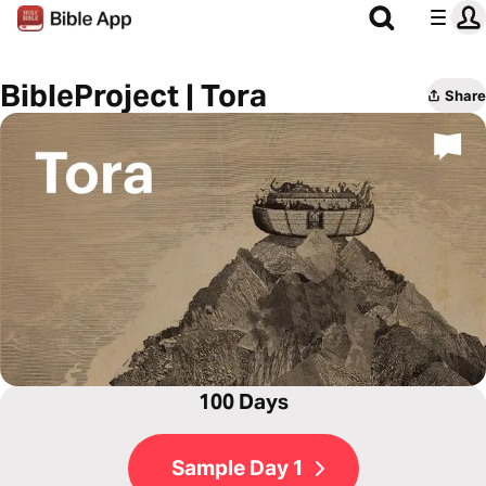
BibleProject | Tora
Share
100 Days
Sample Day 1