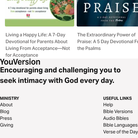
Living a Happy Life: A 7-Day
The Extraordinary Power of
Devotional for Parents About
Praise: A 5 Day Devotional 
Living From Acceptance—Not
the Psalms
for Acceptance
Encouraging and challenging you to
seek intimacy with God every day.
MINISTRY
USEFUL LINKS
About
Help
Blog
Bible Versions
Press
Audio Bibles
Giving
Bible Languages
Verse of the Day