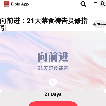
向前进：21天禁食祷告灵修指
Share
引
21 Days