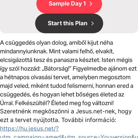
Sample Day 1
Start this Plan
A csüggedés olyan dolog, amiből kijut néha
mindannyiunknak. Mint valami felhő, elvakít,
elcsigázottá tesz és panaszra késztet. Isten mégis
így szól hozzád: „Bátorság!” Figyelmedbe ajánom ezt
a hétnapos olvasási tervet, amelyben megosztom
majd veled, miként tudod felismerni, honnan ered a
csüggedés, és hogyan lehet bőséges életed az
Úrral. Felkészültél? Életed meg fog változni!
Szeretnénk megköszönni a Jesus.net-nek, hogy
ezt a tervet nyújtotta. További információ:
https://hu.jesus.net/?
utm_campaign=amed&utm_source=Youversion&u