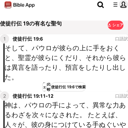
使徒行伝 19の有名な聖句
シェア
1
使徒行伝 19:6
口語訳
そして、パウロが彼らの上に手をおく
と、聖霊が彼らにくだり、それから彼ら
は異言を語ったり、預言をしたりし出し
た。
シ
比
ェ
使徒行伝 19:6で検索
較
ア
2
使徒行伝 19:11-12
口語訳
神は、パウロの手によって、異常な力あ
るわざを次々になされた。 たとえば、
人々が、彼の身につけている手ぬぐいや