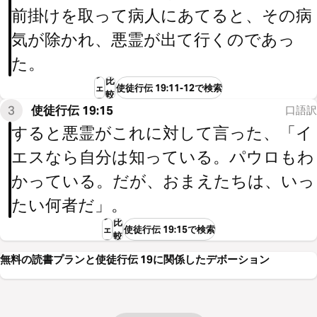
前掛けを取って病人にあてると、その病
気が除かれ、悪霊が出て行くのであっ
た。
シ
比
ェ
使徒行伝 19:11-12で検索
較
ア
3
使徒行伝 19:15
口語訳
すると悪霊がこれに対して言った、「イ
エスなら自分は知っている。パウロもわ
かっている。だが、おまえたちは、いっ
たい何者だ」。
シ
比
ェ
使徒行伝 19:15で検索
較
ア
無料の読書プランと使徒行伝 19に関係したデボーション