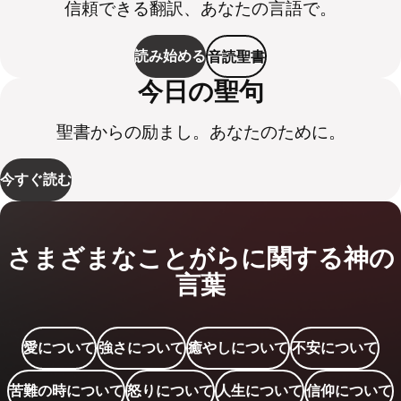
信頼できる翻訳、あなたの言語で。
読み始める
音読聖書
今日の聖句
聖書からの励まし。あなたのために。
今すぐ読む
さまざまなことがらに関する神の
言葉
愛について
強さについて
癒やしについて
不安について
苦難の時について
怒りについて
人生について
信仰について