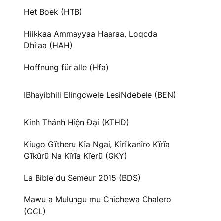
Het Boek (HTB)
Hiikkaa Ammayyaa Haaraa, Loqoda
Dhiʼaa (HAH)
Hoffnung für alle (Hfa)
IBhayibhili Elingcwele LesiNdebele (BEN)
Kinh Thánh Hiện Đại (KTHD)
Kiugo Gĩtheru Kĩa Ngai, Kĩrĩkanĩro Kĩrĩa
Gĩkũrũ Na Kĩrĩa Kĩerũ (GKY)
La Bible du Semeur 2015 (BDS)
Mawu a Mulungu mu Chichewa Chalero
(CCL)