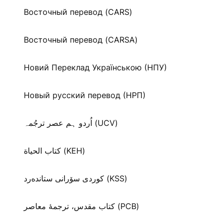
Восточный перевод (CARS)
Восточный перевод (CARSA)
Новий Переклад Українською (НПУ)
Новый русский перевод (НРП)
اُردو ہم عصر ترجُمہ (UCV)
كتاب الحياة (KEH)
كوردی سۆرانی ستانده‌رد (KSS)
کتاب مقدس، ترجمۀ معاصر (PCB)