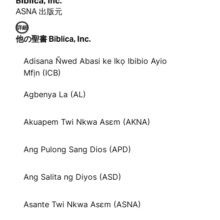
Biblica, Inc.
ASNA 出版元
詳細
他の聖書 Biblica, Inc.
Adisana Ñwed Abasi ke Ikọ Ibibio Ayio
Mfịn (ICB)
Agbenya La (AL)
Akuapem Twi Nkwa Asɛm (AKNA)
Ang Pulong Sang Dios (APD)
Ang Salita ng Diyos (ASD)
Asante Twi Nkwa Asɛm (ASNA)