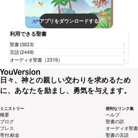
アプリをダウンロードする
利用できる聖書
聖書 (3823)
言語 (2449)
オーディオ聖書（2319）
日々、神との親しい交わりを求めるため
に、あなたを励まし、勇気を与えます。
ミニストリー
便利なリンク集
概要
ヘルプ
ブログ
聖書の訳
プレス
オーディオ聖書
寄付,献金
聖書の言語