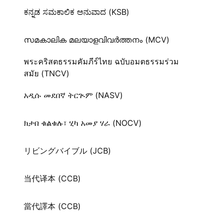
ಕನ್ನಡ ಸಮಕಾಲಿಕ ಅನುವಾದ (KSB)
സമകാലിക മലയാളവിവർത്തനം (MCV)
พระคริสตธรรมคัมภีร์ไทย ฉบับอมตธรรมร่วม
สมัย (TNCV)
አዲሱ መደበኛ ትርጒም (NASV)
ክታበ ቁልቁሉ፣ ሂካ አመያ ሃራ (NOCV)
リビングバイブル (JCB)
当代译本 (CCB)
當代譯本 (CCB)