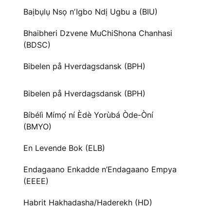
Baịbụlụ Nsọ nʼIgbo Ndị Ugbu a (BIU)
Bhaibheri Dzvene MuChiShona Chanhasi
(BDSC)
Bibelen på Hverdagsdansk (BPH)
Bibelen på Hverdagsdansk (BPH)
Bíbélì Mímọ́ ní Èdè Yorùbá Òde-Òní
(BMYO)
En Levende Bok (ELB)
Endagaano Enkadde n’Endagaano Empya
(EEEE)
Habrit Hakhadasha/Haderekh (HD)