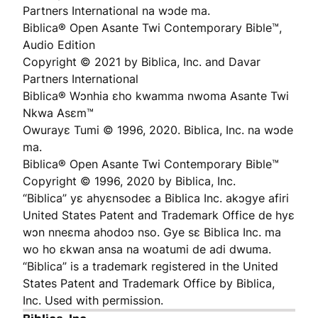
Partners International na wɔde ma.
Biblica® Open Asante Twi Contemporary Bible™,
Audio Edition
Copyright © 2021 by Biblica, Inc. and Davar
Partners International
Biblica® Wɔnhia ɛho kwamma nwoma Asante Twi
Nkwa Asɛm™
Owurayɛ Tumi © 1996, 2020. Biblica, Inc. na wɔde
ma.
Biblica® Open Asante Twi Contemporary Bible™
Copyright © 1996, 2020 by Biblica, Inc.
“Biblica” yɛ ahyɛnsodeɛ a Biblica Inc. akɔgye afiri
United States Patent and Trademark Office de hyɛ
wɔn nneɛma ahodoɔ nso. Gye sɛ Biblica Inc. ma
wo ho ɛkwan ansa na woatumi de adi dwuma.
“Biblica” is a trademark registered in the United
States Patent and Trademark Office by Biblica,
Inc. Used with permission.