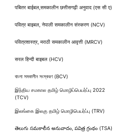
पबितर बाईबल,समकालीन छत्तीसगढ़ी अनुवाद (एस सी ए)
पवित्र बाइबल, नेपाली समकालीन संस्करण (NCV)
पवित्रशास्त्र, मराठी समकालीन आवृत्ती (MRCV)
सरल हिन्दी बाइबल (HCV)
বাংলা সমকালীন সংস্করণ (BCV)
இந்திய சமகால தமிழ் மொழிப்பெயர்ப்பு 2022
(TCV)
இலங்கை இலகு தமிழ் மொழிபெயர்ப்பு (TRV)
తెలుగు సమకాలీన అనువాదం, పవిత్ర గ్రంథం (TSA)