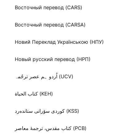
Восточный перевод (CARS)
Восточный перевод (CARSA)
Новий Переклад Українською (НПУ)
Новый русский перевод (НРП)
اُردو ہم عصر ترجُمہ (UCV)
كتاب الحياة (KEH)
كوردی سۆرانی ستانده‌رد (KSS)
کتاب مقدس، ترجمۀ معاصر (PCB)