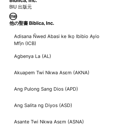
Biblica, Inc.
BIU 出版元
詳細
他の聖書 Biblica, Inc.
Adisana Ñwed Abasi ke Ikọ Ibibio Ayio
Mfịn (ICB)
Agbenya La (AL)
Akuapem Twi Nkwa Asɛm (AKNA)
Ang Pulong Sang Dios (APD)
Ang Salita ng Diyos (ASD)
Asante Twi Nkwa Asɛm (ASNA)