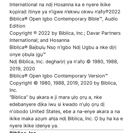
International na ndị Hosanna ka e nyere ikike
kọpiraịt itinye ya n’igwe n’ekwu okwu n’afọ℗2022
Biblica® Open Igbo Contemporary Bible™, Audio
Edition
Copyright ℗ 2022 by Biblica, Inc.; Davar Partners
International; and Hosanna
Biblica® Baịbụlụ Nsọ nʼIgbo Ndị Ugbu a nke dịrị
onye ọbụla ịgụ™
Ndị Biblica, Inc. degharịrị ya nʼafọ © 1980, 1988,
2019, 2020
Biblica® Open Igbo Contemporary Version™
Copyright © 1980, 1988, 2019, 2020 by Biblica,
Inc.
“Biblica” bụ akara e ji mara ụlọ ọrụ a, nke
edebanyere dịka iwu si kwado nʼụlọ ọrụ dị
nʼobodo United States, ebe a na-enye akara a na
ikike maka azụm ahịa ndị Biblica, Inc. Ọ bụ ha ka e
nyere ikike idenye ya.