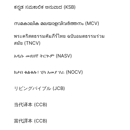
ಕನ್ನಡ ಸಮಕಾಲಿಕ ಅನುವಾದ (KSB)
സമകാലിക മലയാളവിവർത്തനം (MCV)
พระคริสตธรรมคัมภีร์ไทย ฉบับอมตธรรมร่วม
สมัย (TNCV)
አዲሱ መደበኛ ትርጒም (NASV)
ክታበ ቁልቁሉ፣ ሂካ አመያ ሃራ (NOCV)
リビングバイブル (JCB)
当代译本 (CCB)
當代譯本 (CCB)