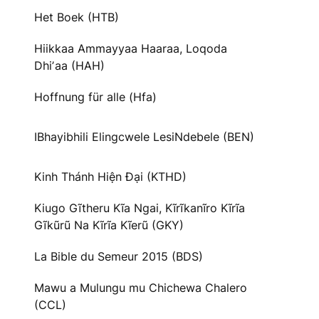
Het Boek (HTB)
Hiikkaa Ammayyaa Haaraa, Loqoda
Dhiʼaa (HAH)
Hoffnung für alle (Hfa)
IBhayibhili Elingcwele LesiNdebele (BEN)
Kinh Thánh Hiện Đại (KTHD)
Kiugo Gĩtheru Kĩa Ngai, Kĩrĩkanĩro Kĩrĩa
Gĩkũrũ Na Kĩrĩa Kĩerũ (GKY)
La Bible du Semeur 2015 (BDS)
Mawu a Mulungu mu Chichewa Chalero
(CCL)