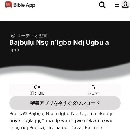
オーディオ聖書
Baịbụlụ Nsọ nʼIgbo Ndị Ugbu a
Igbo
聞く BIU
シェア
聖書アプリを今すぐダウンロード
Biblica® Baịbụlụ Nsọ nʼIgbo Ndị Ugbu a nke dịrị
onye ọbụla ịgụ™ ma dịkwa n’igwe n’ekwu okwu
Ọ bụ ndị Biblica, Inc. na ndị Davar Partners