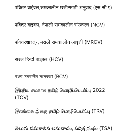
पबितर बाईबल,समकालीन छत्तीसगढ़ी अनुवाद (एस सी ए)
पवित्र बाइबल, नेपाली समकालीन संस्करण (NCV)
पवित्रशास्त्र, मराठी समकालीन आवृत्ती (MRCV)
सरल हिन्दी बाइबल (HCV)
বাংলা সমকালীন সংস্করণ (BCV)
இந்திய சமகால தமிழ் மொழிப்பெயர்ப்பு 2022
(TCV)
இலங்கை இலகு தமிழ் மொழிபெயர்ப்பு (TRV)
తెలుగు సమకాలీన అనువాదం, పవిత్ర గ్రంథం (TSA)