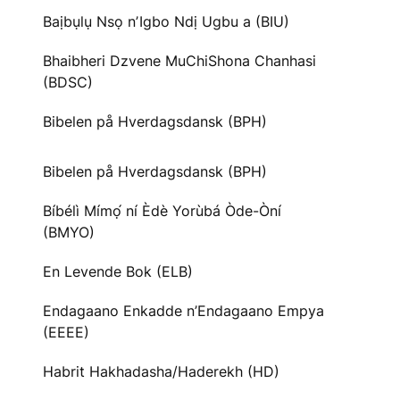
Baịbụlụ Nsọ nʼIgbo Ndị Ugbu a (BIU)
Bhaibheri Dzvene MuChiShona Chanhasi
(BDSC)
Bibelen på Hverdagsdansk (BPH)
Bibelen på Hverdagsdansk (BPH)
Bíbélì Mímọ́ ní Èdè Yorùbá Òde-Òní
(BMYO)
En Levende Bok (ELB)
Endagaano Enkadde n’Endagaano Empya
(EEEE)
Habrit Hakhadasha/Haderekh (HD)