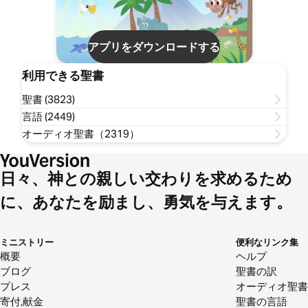
アプリをダウンロードする
利用できる聖書
聖書 (3823)
言語 (2449)
オーディオ聖書（2319）
日々、神との親しい交わりを求めるため
に、あなたを励まし、勇気を与えます。
ミニストリー
便利なリンク集
概要
ヘルプ
ブログ
聖書の訳
プレス
オーディオ聖書
寄付,献金
聖書の言語