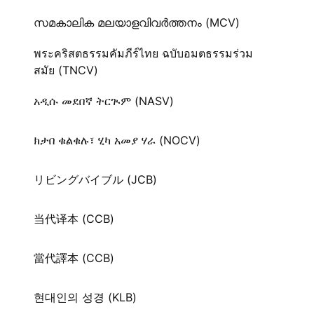
സമകാലിക മലയാളവിവർത്തനം (MCV)
พระคริสตธรรมคัมภีร์ไทย ฉบับอมตธรรมร่วม
สมัย (TNCV)
አዲሱ መደበኛ ትርጒም (NASV)
ክታበ ቁልቁሉ፣ ሂካ አመያ ሃራ (NOCV)
リビングバイブル (JCB)
当代译本 (CCB)
當代譯本 (CCB)
현대인의 성경 (KLB)