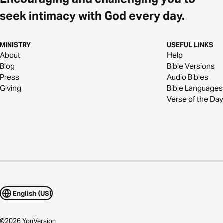
seek intimacy with God every day.
MINISTRY
USEFUL LINKS
About
Help
Blog
Bible Versions
Press
Audio Bibles
Giving
Bible Languages
Verse of the Day
English (US)
©
2026
YouVersion