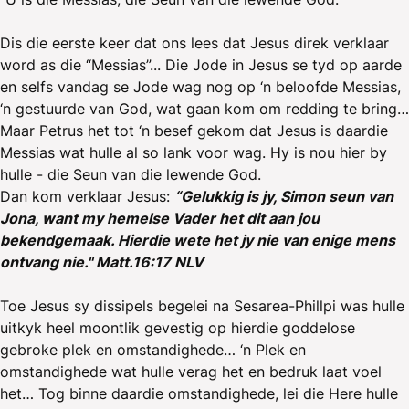
Dis die eerste keer dat ons lees dat Jesus direk verklaar
word as die “Messias”... Die Jode in Jesus se tyd op aarde
en selfs vandag se Jode wag nog op ‘n beloofde Messias,
‘n gestuurde van God, wat gaan kom om redding te bring…
Maar Petrus het tot ‘n besef gekom dat Jesus is daardie
Messias wat hulle al so lank voor wag. Hy is nou hier by
hulle - die Seun van die lewende God.
Dan kom verklaar Jesus:
“Gelukkig is jy, Simon seun van
Jona, want my hemelse Vader het dit aan jou
bekendgemaak. Hierdie wete het jy nie van enige mens
ontvang nie." Matt.16:17 NLV
Toe Jesus sy dissipels begelei na Sesarea-Phillpi was hulle
uitkyk heel moontlik gevestig op hierdie goddelose
gebroke plek en omstandighede… ‘n Plek en
omstandighede wat hulle verag het en bedruk laat voel
het… Tog binne daardie omstandighede, lei die Here hulle