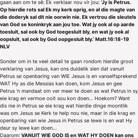
gaan aan om te sê: Ek verklaar nou vir jou:
‘Jy is Petrus.
Op hierdie rots sal Ek my kerk oprig, en al die magte van
die doderyk sal dit nie oorwin nie. Ek vertrou die sleutels
van God se koninkryk aan jou toe. Wat jy ook al op aarde
toesluit, sal ook by God toegesluit bly, en wat jy ook al
oopsluit, sal ook by God oopgesluit bly.’ Matt.16:18-19
NLV
Sonder om in te veel detail te gaan rondom hierdie groot
verklaring van Jesus, kan ons duidelik sien dat vanuit
Petrus se openbaring van WIE Jesus is en vanselfsprekend
WAT Hy as die Messias kan doen, kom Jesus en gee
Petrus ‘n mandaat om ver meer te doen as wat Petrus in sy
eie krag en vermoe ooit sou kon doen… Hoekom? Want
dis nie in Petrus se eie krag wat hierdie dinge moontlik
was om Jesus se Kerk te help nou nie, maar in die krag en
openbaring van wie Jesus in Petrus se lewe is en wat Hy
deur sy lewe kan doen…
Daarom
: VANUIT WIE GOD IS en WAT HY DOEN kan ons