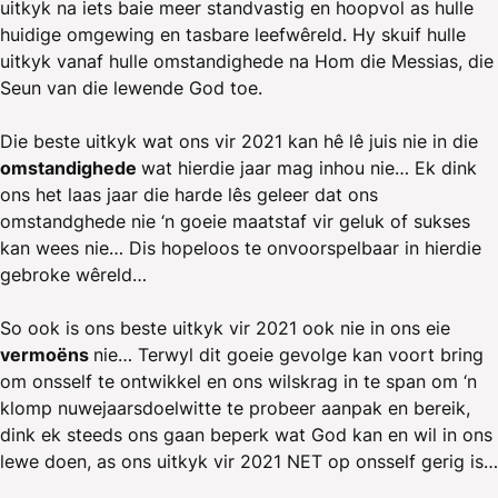
uitkyk na iets baie meer standvastig en hoopvol as hulle
huidige omgewing en tasbare leefwêreld. Hy skuif hulle
uitkyk vanaf hulle omstandighede na Hom die Messias, die
Seun van die lewende God toe.
Die beste uitkyk wat ons vir 2021 kan hê lê juis nie in die
omstandighede
wat hierdie jaar mag inhou nie… Ek dink
ons het laas jaar die harde lês geleer dat ons
omstandghede nie ‘n goeie maatstaf vir geluk of sukses
kan wees nie… Dis hopeloos te onvoorspelbaar in hierdie
gebroke wêreld…
So ook is ons beste uitkyk vir 2021 ook nie in ons eie
vermoëns
nie… Terwyl dit goeie gevolge kan voort bring
om onsself te ontwikkel en ons wilskrag in te span om ‘n
klomp nuwejaarsdoelwitte te probeer aanpak en bereik,
dink ek steeds ons gaan beperk wat God kan en wil in ons
lewe doen, as ons uitkyk vir 2021 NET op onsself gerig is…