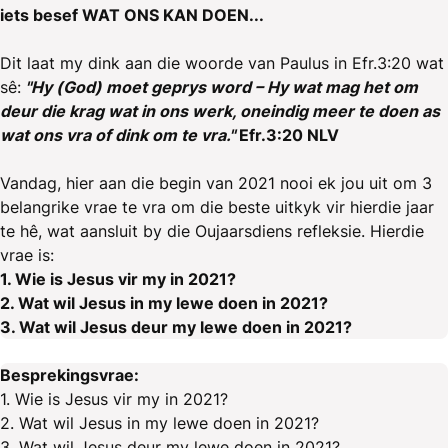
iets besef WAT ONS KAN DOEN...
Dit laat my dink aan die woorde van Paulus in Efr.3:20 wat
sê:
"Hy (God) moet geprys word – Hy wat mag het om
deur die krag wat in ons werk, oneindig meer te doen as
wat ons vra of dink om te vra."
Efr.3:20 NLV
Vandag, hier aan die begin van 2021 nooi ek jou uit om 3
belangrike vrae te vra om die beste uitkyk vir hierdie jaar
te hê, wat aansluit by die Oujaarsdiens refleksie. Hierdie
vrae is:
1. Wie is Jesus vir my in 2021?
2. Wat wil Jesus in my lewe doen in 2021?
3. Wat wil Jesus deur my lewe doen in 2021?
Besprekingsvrae:
1. Wie is Jesus vir my in 2021?
2. Wat wil Jesus in my lewe doen in 2021?
3. Wat wil Jesus deur my lewe doen in 2021?