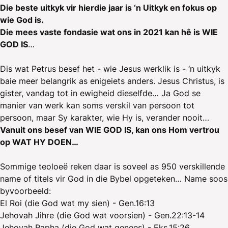
Die beste uitkyk vir hierdie jaar is ‘n Uitkyk en fokus op
wie God is.
Die mees vaste fondasie wat ons in 2021 kan hê is WIE
GOD IS
…
Dis wat Petrus besef het - wie Jesus werklik is - ‘n uitkyk
baie meer belangrik as enigeiets anders. Jesus Christus, is
gister, vandag tot in ewigheid dieselfde… Ja God se
manier van werk kan soms verskil van persoon tot
persoon, maar Sy karakter, wie Hy is, verander nooit…
Vanuit ons besef van WIE GOD IS, kan ons Hom vertrou
op WAT HY DOEN…
Sommige teoloeë reken daar is soveel as 950 verskillende
name of titels vir God in die Bybel opgeteken… Name soos
byvoorbeeld:
El Roi (die God wat my sien) - Gen.16:13
Jehovah Jihre (die God wat voorsien) - Gen.22:13-14
Jehovah Rapha (die God wat genees) - Eks.15:26