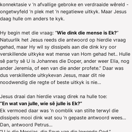
konnektasie v ‘n afvallige gebroke en verdraaide wêreld -
ongetwyfeld ‘n plek met ‘n negatiewe uitkyk. Maar Jesus
daag hulle om anders te kyk.
Hy begin met die vraag: “
Wie dink die mense is Ek?
”
Natuurlik het Jesus reeds die antwoord op hierdie vraag
gehad, maar Hy wil sy dissipels aan die dink kry oor
verskillende uitkyke wat mense van Hom gehad het.. Hulle
sê party sê U is Johannes die Doper, ander weer Elia, nog
ander Jeremia, of een van die ander profete.” Daar was
dus verskillende uitkykevan Jesus, maar dit nie
noodwendig die regte of beste uitkyk is nie…
Jesus draai dan hierdie vraag direk na hulle toe:
“En wat van julle, wie sê julle is Ek?”
Ek vermoed daar was ‘n oomblik van stilte terwyl die
dissipels mooi dink wat sou ‘n gepaste antwoord wees…
Dan, antwoord Petrus…
“U is die Messias, die Seun van die lewende God.”