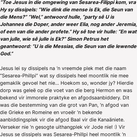
“Toe Jesus in die omgewing van Sesarea-Filippi kom, vra
Hy sy dissipels: “Wie dink die mense is Ek, die Seun van
die Mens?” “Wel,” antwoord hulle, “party sê U is
Johannes die Doper, ander weer Elia, nog ander Jeremia,
of een van die ander profete.” Hy sê toe vir hulle: “En wat
van julle, wie sê julle is Ek?” Simon Petrus het
geantwoord: “U is die Messias, die Seun van die lewende
God.”
Jesus lei sy dissipels na ‘n vreemde plek met die naam
“Sesarea-Phillpi” wat sy dissipels heel moontlik nie mee
gemaklik gevoel het nie… Hoekom so, wonder jy? Hierdie
dorp was geleë op die voet van die berg Hermon en was
bekend vir immorele praktyke en afgodsaanbiddery. Dit
was die bestemming van die grot van Pan, ‘n afgod van
die Grieke en Romeine en vroeër ‘n bekende
aanbiddingsplek vir die afgod Baal vir die Kanaäniete.
Verseker nie ‘n gesogte uithangplek vir Jode nie! :) Vir
Jesus se dissipels was Sesarea-Phillpi heel moontlik ‘n