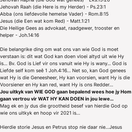
Jehovah Raah (die Here is my Herder) - Ps.23:1
Abba (ons liefdevolle hemelse Vader) - Rom.8:15
Jesus (die Een wat kom Red) - Matt.1:21
Die Heilige Gees as advokaat, raadgewer, trooster en
helper - Joh.14:16
Die belangrike ding om wat ons van wie God is moet
verstaan is: dit wat God kan doen vloei altyd uit wie Hy
is… Bv. God is Lief vir ons vanuit wie Hy is wany... God is
Liefde self kom seê 1 Joh.4:16… Net so, kan God genees
wat Hy is die Geneesheer, Hy kan voorsien, want Hy is die
Voorsiener en Hy kan red, want Hy is ons Redder…
Jou uitkyk van WIE GOD gaan bepalend wees hoe jy Hom
gaan vertrou vir WAT HY KAN DOEN in jou lewe…
Mag ek en jy dus die grootheid besef van hierdie God op
wie ons uitkyk en hoop vir 2021 is…
Hierdie storie Jesus en Petrus stop nie daar nie…Jesus