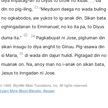
diya impatag-an to Diyus to otow no kibali ba-ba
23
din no pig-iling,
“Meyduon daega no wada buling
no ogkabodos, aw yukos to ig-anak din. Sikan bata
oghingadanan to Emmanuel, no ko ita pa, to Diyus
24
duma ita.”
Pagkabuyat ni Jose, pigtuman din
sikan insugu to diya anghil to Ginuu. Pig-asawa din
25
si Maria,
di wada din dajun hulidi. Pigtagad din no
muanak on. Na, anoy man no i-anak on sikan bata,
Jesus to inngadan ni Jose.
© 1999, Wycliffe Bible Translators, Inc. All rights reserved.
Learn More About Manobo, Agusan