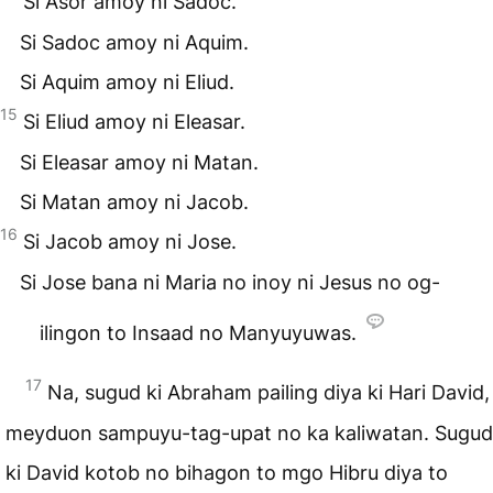
Si Asor amoy ni Sadoc.
Si Sadoc amoy ni Aquim.
Si Aquim amoy ni Eliud.
15
Si Eliud amoy ni Eleasar.
Si Eleasar amoy ni Matan.
Si Matan amoy ni Jacob.
16
Si Jacob amoy ni Jose.
Si Jose bana ni Maria no inoy ni Jesus no og-
ilingon to Insaad no Manyuyuwas.
17
Na, sugud ki Abraham pailing diya ki Hari David,
meyduon sampuyu-tag-upat no ka kaliwatan. Sugud
ki David kotob no bihagon to mgo Hibru diya to