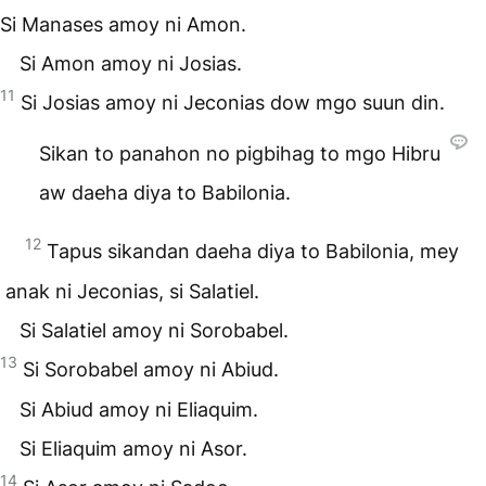
Si Manases amoy ni Amon.
Si Amon amoy ni Josias.
11
Si Josias amoy ni Jeconias dow mgo suun din.
Sikan to panahon no pigbihag to mgo Hibru
aw daeha diya to Babilonia.
12
Tapus sikandan daeha diya to Babilonia, mey
anak ni Jeconias, si Salatiel.
Si Salatiel amoy ni Sorobabel.
13
Si Sorobabel amoy ni Abiud.
Si Abiud amoy ni Eliaquim.
Si Eliaquim amoy ni Asor.
14