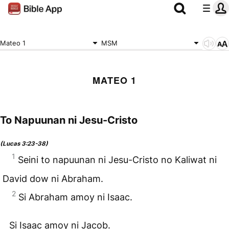
Mateo 1
MSM
MATEO 1
To Napuunan ni Jesu-Cristo
(Lucas 3:23-38)
1
Seini to napuunan ni Jesu-Cristo no Kaliwat ni
David dow ni Abraham.
2
Si Abraham amoy ni Isaac.
Si Isaac amoy ni Jacob.