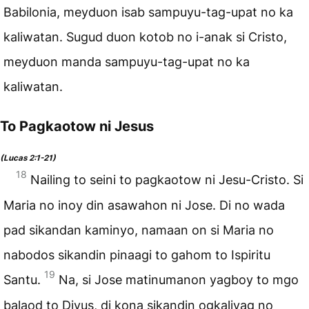
Babilonia, meyduon isab sampuyu-tag-upat no ka
kaliwatan. Sugud duon kotob no i-anak si Cristo,
meyduon manda sampuyu-tag-upat no ka
kaliwatan.
To Pagkaotow ni Jesus
(Lucas 2:1-21)
18
Nailing to seini to pagkaotow ni Jesu-Cristo. Si
Maria no inoy din asawahon ni Jose. Di no wada
pad sikandan kaminyo, namaan on si Maria no
nabodos sikandin pinaagi to gahom to Ispiritu
19
Santu.
Na, si Jose matinumanon yagboy to mgo
balaod to Diyus, di kona sikandin ogkaliyag no