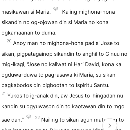
masikawan si Maria.
Kaling mighona-hona
sikandin no og-ojowan din si Maria no kona
ogkamaanan to duma.
20
Anoy man no mighona-hona pad si Jose to
sikan, pigpatagainop sikandin to anghil to Ginuu no
mig-ikagi, “Jose no kaliwat ni Hari David, kona ka
ogduwa-duwa to pag-asawa ki Maria, su sikan
pagkabodos din pigbootan to Ispiritu Santu.
21
Yukos to ig-anak din, aw Jesus to ihingadan nu
kandin su ogyuwason din to kaotawan din to mgo
22
sae dan.”
Nailing to sikan agun matuman to