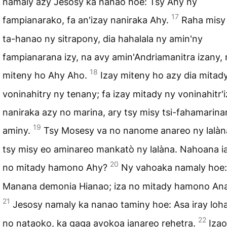
namaly azy Jesosy ka nanao hoe: Tsy Ahy ny
17
fampianarako, fa an'izay naniraka Ahy.
Raha misy
ta-hanao ny sitrapony, dia hahalala ny amin'ny
fampianarana izy, na avy amin'Andriamanitra izany, 
18
miteny ho Ahy Aho.
Izay miteny ho azy dia mitad
voninahitry ny tenany; fa izay mitady ny voninahitr'
naniraka azy no marina, ary tsy misy tsi-fahamarina
19
aminy.
Tsy Mosesy va no nanome anareo ny lalàn
tsy misy eo aminareo mankatò ny lalàna. Nahoana i
20
no mitady hamono Ahy?
Ny vahoaka namaly hoe:
Manana demonia Hianao; iza no mitady hamono An
21
Jesosy namaly ka nanao taminy hoe: Asa iray loh
22
no nataoko, ka gaga avokoa ianareo rehetra.
Izao