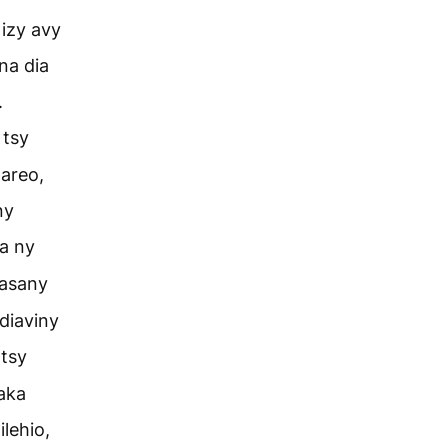
izy avy
na dia
.
 tsy
nareo,
ny
a ny
sasany
adiaviny
 tsy
aka
ilehio,