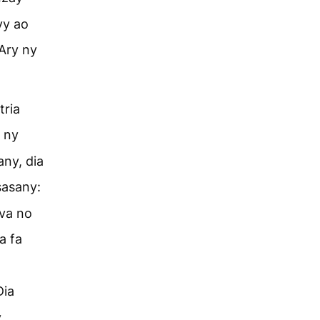
vy ao
Ary ny
tria
 ny
any, dia
sasany:
 va no
a fa
Dia
y