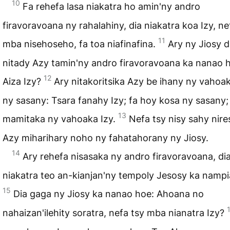
10
Fa rehefa lasa niakatra ho amin'ny andro
firavoravoana ny rahalahiny, dia niakatra koa Izy, ne
11
mba nisehoseho, fa toa niafinafina.
Ary ny Jiosy d
nitady Azy tamin'ny andro firavoravoana ka nanao 
12
Aiza Izy?
Ary nitakoritsika Azy be ihany ny vahoa
ny sasany: Tsara fanahy Izy; fa hoy kosa ny sasany; 
13
mamitaka ny vahoaka Izy.
Nefa tsy nisy sahy nir
Azy miharihary noho ny fahatahorany ny Jiosy.
14
Ary rehefa nisasaka ny andro firavoravoana, di
niakatra teo an-kianjan'ny tempoly Jesosy ka nampi
15
Dia gaga ny Jiosy ka nanao hoe: Ahoana no
nahaizan'ilehity soratra, nefa tsy mba nianatra Izy?