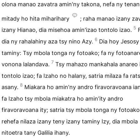
olona manao zavatra amin'ny takona, nefa ny tenan
mitady ho hita miharihary
; raha manao izany za
5
izany Hianao, dia misehoa amin'izao tontolo izao.
6
dia ny rahalahiny aza tsy nino Azy.
Dia hoy Jesosy
taminy: Tsy mbola tonga ny fotoako; fa ny fotoanar
7
vonona lalandava.
Tsy mahazo mankahala anareo 
tontolo izao; fa Izaho no halany, satria milaza fa rat
8
asany.
Miakara ho amin'ny andro firavoravoana ia
fa Izaho tsy mbola miakatra ho amin'ity andro
firavoravoana ity; satria tsy mbola tonga ny fotoak
rehefa nilaza izany teny izany taminy Izy, dia mbola
nitoetra tany Galilia ihany.