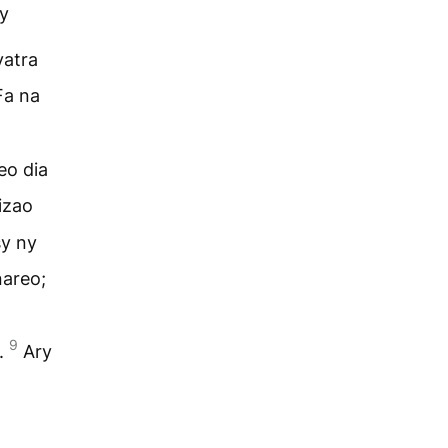
y
vatra
Fa na
eo dia
izao
sy ny
nareo;
9
o.
Ary