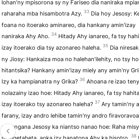
lohan'ny mpisorona sy ny Fariseo dia naniraka mpia
33
raharaha mba hisambotra Azy.
Dia hoy Jesosy: K
foana no itoerako aminareo, dia hankany amin'izay
34
naniraka Ahy Aho.
Hitady Ahy ianareo, fa tsy hahi
35
izay itoerako dia tsy azonareo haleha.
Dia niresa
ny Jiosy: Hankaiza moa no halehan'ilehity, no tsy ho
hitantsika? Hankany amin'izay miely any amin'ny Gri
36
Izy ka hampianatra ny Grika?
Ahoana re izao ten
nolazainy izao hoe: Hitady Ahy ianareo, fa tsy hahita
37
izay itoerako tsy azonareo haleha?
Ary tamin'ny 
farany, izay andro lehibe tamin'ny andro firavoravoa
nitsangana Jesosy ka niantso nanao hoe: Raha misy
38
mangetaheta, aoka izy hanatona Ahy ka hisotro.