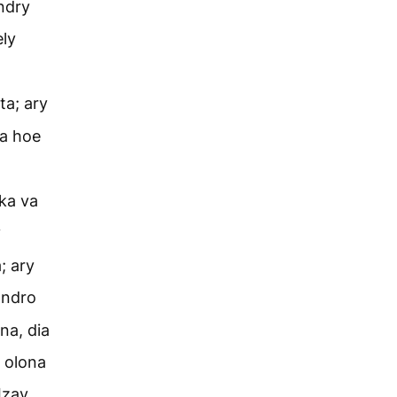
ndry
ely
ta; ary
ka hoe
ka va
y
; ary
andro
na, dia
 olona
Izay