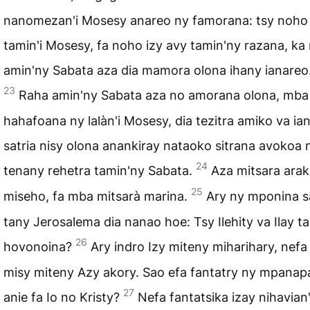
nanomezan'i Mosesy anareo ny famorana: tsy noho 
tamin'i Mosesy, fa noho izy avy tamin'ny razana, ka 
amin'ny Sabata aza dia mamora olona ihany ianareo
23
Raha amin'ny Sabata aza no amorana olona, mba
hahafoana ny lalàn'i Mosesy, dia tezitra amiko va ia
satria nisy olona anankiray nataoko sitrana avokoa 
24
tenany rehetra tamin'ny Sabata.
Aza mitsara arak
25
miseho, fa mba mitsarà marina.
Ary ny mponina 
tany Jerosalema dia nanao hoe: Tsy Ilehity va Ilay t
26
hovonoina?
Ary indro Izy miteny miharihary, nefa
misy miteny Azy akory. Sao efa fantatry ny mpanap
27
anie fa Io no Kristy?
Nefa fantatsika izay nihavian'