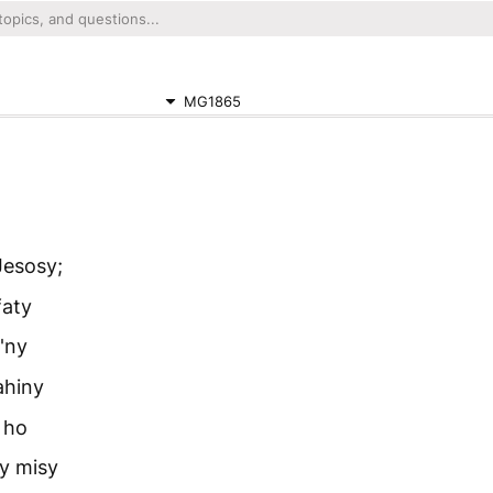
MG1865
Jesosy;
faty
'ny
ahiny
 ho
sy misy