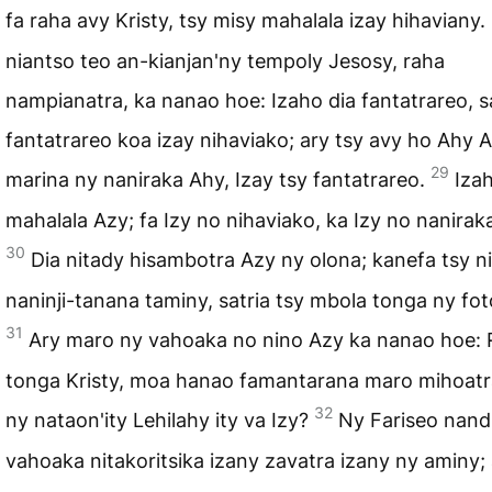
fa raha avy Kristy, tsy misy mahalala izay hihaviany.
niantso teo an-kianjan'ny tempoly Jesosy, raha
nampianatra, ka nanao hoe: Izaho dia fantatrareo, 
fantatrareo koa izay nihaviako; ary tsy avy ho Ahy A
29
marina ny naniraka Ahy, Izay tsy fantatrareo.
Iza
mahalala Azy; fa Izy no nihaviako, ka Izy no nanirak
30
Dia nitady hisambotra Azy ny olona; kanefa tsy n
naninji-tanana taminy, satria tsy mbola tonga ny fo
31
Ary maro ny vahoaka no nino Azy ka nanao hoe:
tonga Kristy, moa hanao famantarana maro mihoat
32
ny nataon'ity Lehilahy ity va Izy?
Ny Fariseo nand
vahoaka nitakoritsika izany zavatra izany ny aminy;