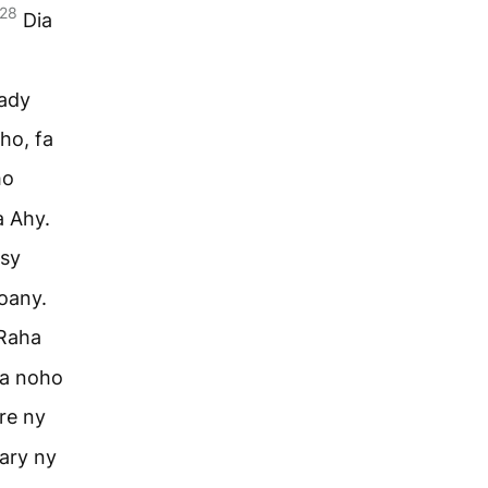
28
Dia
sady
ho, fa
ho
a Ahy.
isy
toany.
 Raha
ra noho
re ny
 ary ny