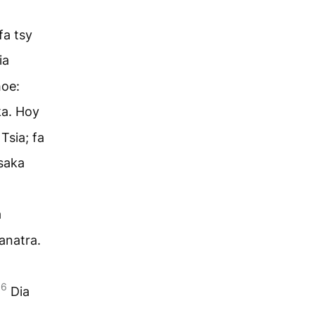
fa tsy
ia
hoe:
ka. Hoy
Tsia; fa
esaka
a
anatra.
16
Dia