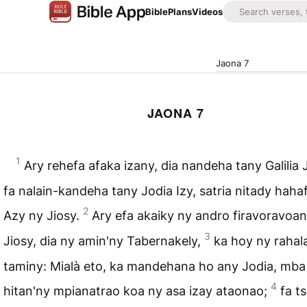
Bible
Plans
Videos
Jaona 7
JAONA 7
1
Ary rehefa afaka izany, dia nandeha tany Galilia 
fa nalain-kandeha tany Jodia Izy, satria nitady haha
2
Azy ny Jiosy.
Ary efa akaiky ny andro firavoravoan
3
Jiosy, dia ny amin'ny Tabernakely,
ka hoy ny rahal
taminy: Mialà eto, ka mandehana ho any Jodia, mba
4
hitan'ny mpianatrao koa ny asa izay ataonao;
fa t