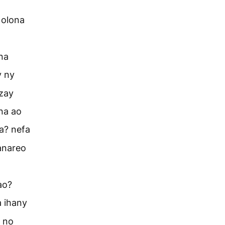
 olona
na
y ny
izay
na ao
a? nefa
anareo
ao?
a ihany
 no