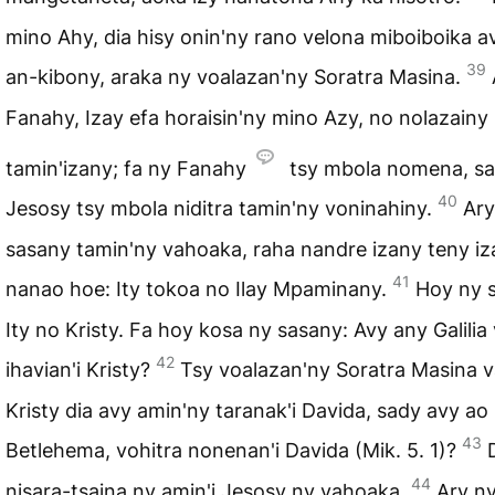
mino Ahy, dia hisy onin'ny rano velona miboiboika a
39
an-kibony, araka ny voalazan'ny Soratra Masina.
Fanahy, Izay efa horaisin'ny mino Azy, no nolazainy
tamin'izany; fa ny Fanahy
tsy mbola nomena, sa
40
Jesosy tsy mbola niditra tamin'ny voninahiny.
Ary
sasany tamin'ny vahoaka, raha nandre izany teny iz
41
nanao hoe: Ity tokoa no Ilay Mpaminany.
Hoy ny 
Ity no Kristy. Fa hoy kosa ny sasany: Avy any Galilia
42
ihavian'i Kristy?
Tsy voalazan'ny Soratra Masina v
Kristy dia avy amin'ny taranak'i Davida, sady avy ao
43
Betlehema, vohitra nonenan'i Davida (Mik. 5. 1)?
44
nisara-tsaina ny amin'i Jesosy ny vahoaka.
Ary n