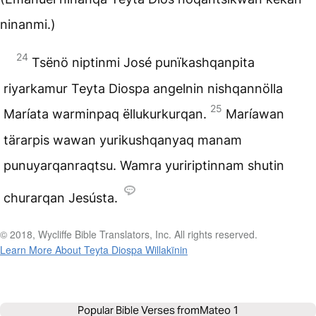
ninanmi.)
24
Tsënö niptinmi José punïkashqanpita
riyarkamur Teyta Diospa angelnin nishqannölla
25
Maríata warminpaq ëllukurkurqan.
Maríawan
tärarpis wawan yurikushqanyaq manam
punuyarqanraqtsu. Wamra yuririptinnam shutin
churarqan Jesústa.
© 2018, Wycliffe Bible Translators, Inc. All rights reserved.
Learn More About Teyta Diospa Willakïnin
Popular Bible Verses from
Mateo 1