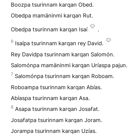
Boozpa tsurinnam karqan Obed.
Obedpa mamäninmi karqan Rut.
Obedpa tsurinnam karqan Isaí
.
6
Isaípa tsurinnam karqan rey David.
Rey Davidpa tsurinnam karqan Salomón.
Salomónpa mamäninmi karqan Uríaspa pajun.
7
Salomónpa tsurinnam karqan Roboam.
Roboampa tsurinnam karqan Abías.
Abíaspa tsurinnam karqan Asa.
8
Asapa tsurinnam karqan Josafat.
Josafatpa tsurinnam karqan Joram.
Jorampa tsurinnam karqan Uzías.