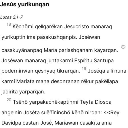
Jesús yurikunqan
Lucas 2.1-7
18
Këchömi qellqarëkan Jesucristo manaraq
yurikuptin ima pasakushqanpis. Joséwan
casakuyänanpaq María parlashqanam kayarqan.
Joséwan manaraq juntakarmi Espíritu Santupa
19
poderninwan qeshyaq tikrarqan.
Joséqa alli nuna
karmi Maríata mana desonranan rëkur pakëllapa
jaqirita yarparqan.
20
Tsënö yarpakachëkaptinmi Teyta Diospa
angelnin
Joséta suëñïninchö kënö nirqan: <<Rey
Davidpa castan José, Maríawan casakïta ama