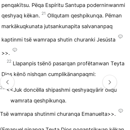
penqakïtsu. Pëqa Espíritu Santupa poderninwanmi
21
qeshyaq këkan.
Ollqutam qeshpikunqa. Pëman
markäkuqkunata jutsankunapita salvananpaq
kaptinmi tsë wamrapa shutin churanki Jesústa
>>.
22
Llapanpis tsënö pasarqan profëtanwan Teyta
Dios kënö nishqan cumplikänanpaqmi:
23
<<Juk doncëlla shipashmi qeshyaqyärir ollqu
wamrata qeshpikunqa.
Tsë wamrapa shutinmi churanqa Emanuelta>>.
(Emanuel ninanqa Teyta Dios noqantsikwan këkan