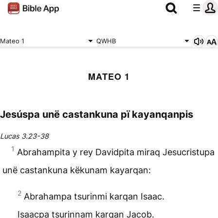
Mateo 1
QWHB
MATEO 1
Jesúspa unë castankuna pï kayanqanpis
Lucas 3.23-38
1
Abrahampita y rey Davidpita miraq Jesucristupa
unë castankuna këkunam kayarqan:
2
Abrahampa tsurinmi karqan Isaac.
Isaacpa tsurinnam karqan Jacob.