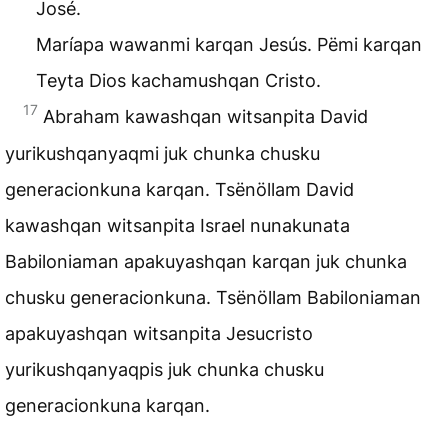
José.
Maríapa wawanmi karqan Jesús. Pëmi karqan
Teyta Dios kachamushqan Cristo.
17
Abraham kawashqan witsanpita David
yurikushqanyaqmi juk chunka chusku
generacionkuna
karqan. Tsënöllam David
kawashqan witsanpita Israel nunakunata
Babiloniaman apakuyashqan karqan juk chunka
chusku generacionkuna. Tsënöllam Babiloniaman
apakuyashqan witsanpita Jesucristo
yurikushqanyaqpis juk chunka chusku
generacionkuna karqan.