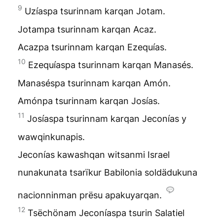
9
Uzíaspa tsurinnam karqan Jotam.
Jotampa tsurinnam karqan Acaz.
Acazpa tsurinnam karqan Ezequías.
10
Ezequíaspa tsurinnam karqan Manasés.
Manaséspa tsurinnam karqan Amón.
Amónpa tsurinnam karqan Josías.
11
Josíaspa tsurinnam karqan Jeconías y
wawqinkunapis.
Jeconías kawashqan witsanmi Israel
nunakunata tsarïkur Babilonia soldädukuna
nacionninman prësu apakuyarqan.
12
Tsëchönam Jeconíaspa tsurin Salatiel