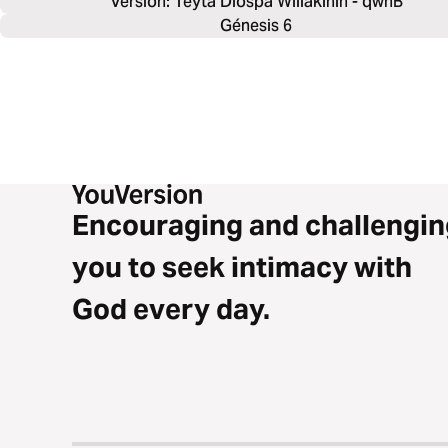
Version: Teyta Diospa Willakïnin - qwhB
Génesis 6
Encouraging and challengin
you to seek intimacy with
God every day.