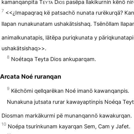
kamanqanpita
Teyta Dios
pasëpa llakikurnin kënö ni
7
<<¿Imapaqraq kë patsachö nunata rurëkurqä? Ka
llapan nunakunatam ushakätsishaq. Tsënöllam llapa
animalkunatapis, lätëpa puriqkunata y päriqkunatapi
ushakätsishaq>>.
8
Noétaqa Teyta Dios ankuparqam.
Arcata Noé ruranqan
9
Këchömi qellqarëkan Noé imanö kawanqanpis.
Nunakuna jutsata rurar kawayaptinpis Noéqa Tey
Diosman markäkurmi pë munanqannö kawakurqan.
10
Noépa tsurinkunam kayarqan Sem, Cam y Jafet.