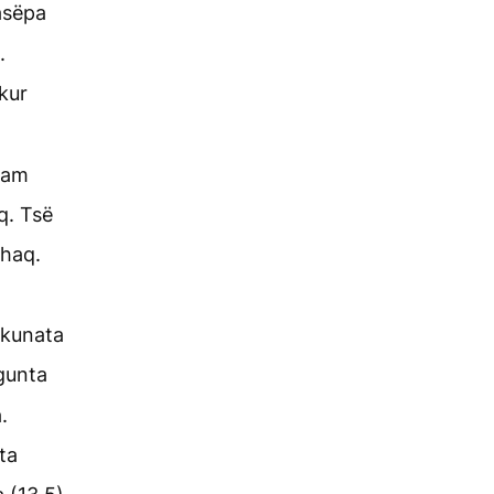
asëpa
.
kur
nam
q. Tsë
shaq.
nkunata
gunta
.
ta