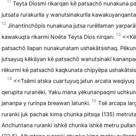
11
Teyta Diosmi rikarqan kë patsachö nunakuna p
jutsata rurakurlla y wanutsinakurlla kawakuyanqanta
12
Jinantinchöpis nunakuna jutsa rurëllaman yarparä
13
kawakuqta rikarmi Noéta Teyta Dios nirqan:
<<Kë
patsachö llapan nunakunatam ushakätsishaq. Pëku
jutsayuq këkäyan kë patsachö wanutsinakï kananpa
rëkurmi kë patsachö kaqkunata chipyëpa ushakätsi
14
<<Tsëmi atska cuartuyuq jatun
arcata
weqiyuq
qerupita ruranëki. Yaku mana yëkunanpaqmi uchku
15
jananpa y rurinpa breawan latunki.
Tsë arcapa lar
ruranki juk pachak kima chunka pitsqa (135) metruta
Anchuntana ruranki ishkë chunka ishkë metru pullan