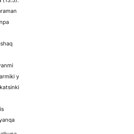
 (13.5).
 uraman
unpa
ushaq
anmi
rmiki y
katsinki
is
yanqa
malkuna