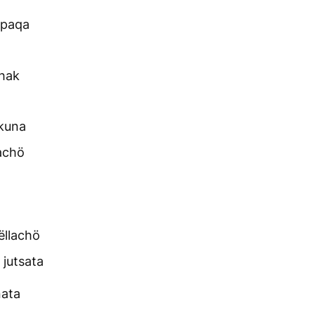
ëpaqa
chak
kuna
achö
ëllachö
jutsata
nata