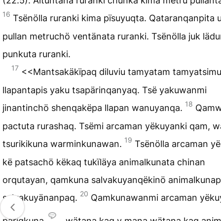
(22.5). Altuntana ruranki chunka kima metru pullanta
16
Tsënölla ruranki kima pïsuyuqta. Qataranqanpita
pullan metruchö ventänata ruranki. Tsënölla juk läd
punkuta ruranki.
17
<<Mantsakäkïpaq diluviu tamyatam tamyatsim
llapantapis yaku tsapärinqanyaq. Tsë yakuwanmi
18
jinantinchö shenqakëpa llapan wanuyanqa.
Qamw
pactuta
rurashaq. Tsëmi arcaman yëkuyanki qam, wa
19
tsurikikuna warminkunawan.
Tsënölla arcaman yë
kë patsachö këkaq tukïläya animalkunata chinan
orqutayan, qamkuna salvakuyanqëkinö animalkunap
20
salvakuyänanpaq.
Qamkunawanmi arcaman yëku
päriqkuna
, wätana kaq y mana wätana kaq ani