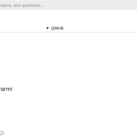
QWHB
warmi
a