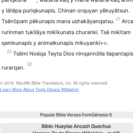
y lätëpa puriqkunapis. Chinan orquyan yëkuyätsun.
21
Tsënöpam pëkunapis mana ushakäyanqatsu.
Arc
rurinman tukïläya mikïkunata churanki. Tsë mikïtam
qamkunapis y animalkunapis mikuyanki>>.
22
Tsëmi Noéqa Teyta Dios ninqannölla llapantapi
rurarqan.
© 2018, Wycliffe Bible Translators, Inc. All rights reserved.
Learn More About Teyta Diospa Willakïnin
Popular Bible Verses from
Génesis 6
Bible: 
Huaylas Ancash Quechua