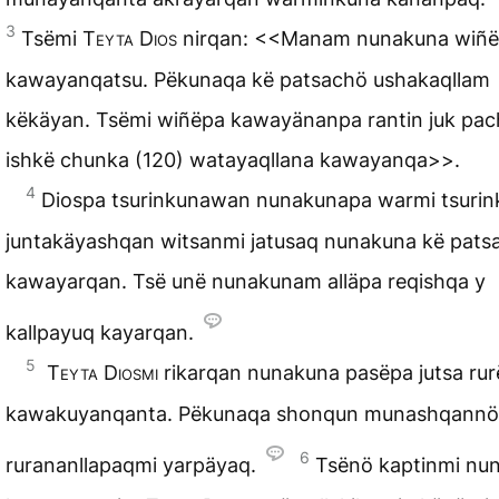
3
Tsëmi
Teyta Dios
nirqan: <<Manam nunakuna wiñ
kawayanqatsu. Pëkunaqa kë patsachö ushakaqllam
këkäyan. Tsëmi wiñëpa kawayänanpa rantin juk pa
ishkë chunka (120) watayaqllana kawayanqa>>.
4
Diospa tsurinkunawan nunakunapa warmi tsurin
juntakäyashqan witsanmi jatusaq nunakuna kë pats
kawayarqan. Tsë unë nunakunam alläpa reqishqa y
kallpayuq kayarqan.
5
Teyta Diosmi
rikarqan nunakuna pasëpa jutsa rur
kawakuyanqanta. Pëkunaqa shonqun munashqannö 
6
rurananllapaqmi yarpäyaq.
Tsënö kaptinmi nu