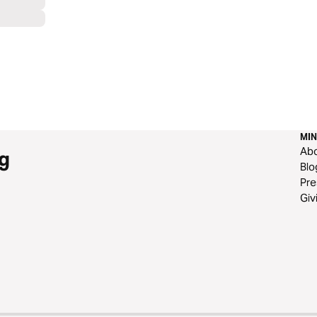
MIN
Ab
g
Blo
Pre
Giv