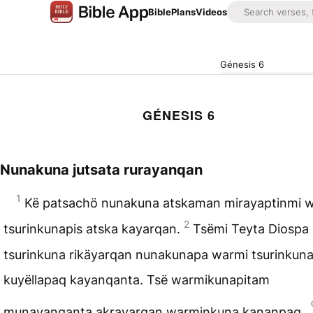
Bible
Plans
Videos
Génesis 6
GÉNESIS 6
Nunakuna jutsata rurayanqan
1
Kë patsachö nunakuna atskaman mirayaptinmi 
2
tsurinkunapis atska kayarqan.
Tsëmi Teyta Diospa
tsurinkuna rikäyarqan nunakunapa warmi tsurinkun
kuyëllapaq kayanqanta. Tsë warmikunapitam
munayanqanta akrayarqan warminkuna kananpaq.