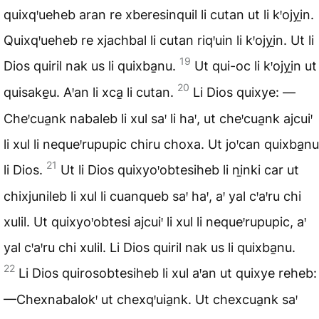
quixqꞌueheb aran re xberesinquil li cutan ut li kꞌojyi̱n.
Quixqꞌueheb re xjachbal li cutan riqꞌuin li kꞌojyi̱n. Ut li
19
Dios quiril nak us li quixba̱nu.
Ut qui-oc li kꞌojyi̱n ut
20
quisake̱u. Aꞌan li xca̱ li cutan.
Li Dios quixye: —
Cheꞌcua̱nk nabaleb li xul saꞌ li haꞌ, ut cheꞌcua̱nk ajcuiꞌ
li xul li nequeꞌrupupic chiru choxa. Ut joꞌcan quixba̱nu
21
li Dios.
Ut li Dios quixyoꞌobtesiheb li ni̱nki car ut
chixjunileb li xul li cuanqueb saꞌ haꞌ, aꞌ yal cꞌaꞌru chi
xulil. Ut quixyoꞌobtesi ajcuiꞌ li xul li nequeꞌrupupic, aꞌ
yal cꞌaꞌru chi xulil. Li Dios quiril nak us li quixba̱nu.
22
Li Dios quirosobtesiheb li xul aꞌan ut quixye reheb:
—Chexnabalokꞌ ut chexqꞌuia̱nk. Ut chexcua̱nk saꞌ