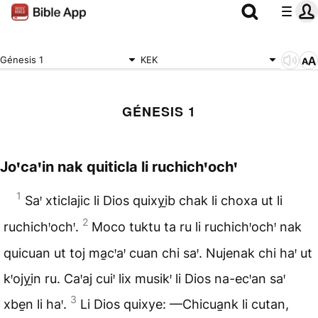
Génesis 1
KEK
GÉNESIS 1
Joꞌcaꞌin nak quiticla li ruchichꞌochꞌ
1
Saꞌ xticlajic li Dios quixyi̱b chak li choxa ut li
2
ruchichꞌochꞌ.
Moco tuktu ta ru li ruchichꞌochꞌ nak
quicuan ut toj ma̱cꞌaꞌ cuan chi saꞌ. Nujenak chi haꞌ ut
kꞌojyi̱n ru. Caꞌaj cuiꞌ lix musikꞌ li Dios na-ecꞌan saꞌ
3
xbe̱n li haꞌ.
Li Dios quixye: —Chicua̱nk li cutan,