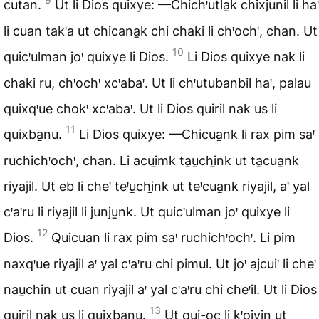
cutan.
Ut li Dios quixye: —Chichꞌutla̱k chixjunil li haꞌ
li cuan takꞌa ut chicana̱k chi chaki li chꞌochꞌ, chan. Ut
10
quicꞌulman joꞌ quixye li Dios.
Li Dios quixye nak li
chaki ru, chꞌochꞌ xcꞌabaꞌ. Ut li chꞌutubanbil haꞌ, palau
quixqꞌue chokꞌ xcꞌabaꞌ. Ut li Dios quiril nak us li
11
quixba̱nu.
Li Dios quixye: —Chicua̱nk li rax pim saꞌ
ruchichꞌochꞌ, chan. Li acui̱mk ta̱u̱chi̱nk ut ta̱cua̱nk
riyajil. Ut eb li cheꞌ teꞌu̱chi̱nk ut teꞌcua̱nk riyajil, aꞌ yal
cꞌaꞌru li riyajil li junju̱nk. Ut quicꞌulman joꞌ quixye li
12
Dios.
Quicuan li rax pim saꞌ ruchichꞌochꞌ. Li pim
naxqꞌue riyajil aꞌ yal cꞌaꞌru chi pimul. Ut joꞌ ajcuiꞌ li cheꞌ
nau̱chin ut cuan riyajil aꞌ yal cꞌaꞌru chi cheꞌil. Ut li Dios
13
quiril nak us li quixba̱nu.
Ut qui-oc li kꞌojyi̱n ut