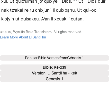
xul. Ut quicꞌulman joꞌ quixye li Dios.
Ut li Dios quiril
nak tzꞌakal re ru chixjunil li quixba̱nu. Ut qui-oc li
kꞌojyi̱n ut quisake̱u. Aꞌan li xcuak li cutan.
© 2019, Wycliffe Bible Translators. All rights reserved.
Learn More About Li Santil hu
Popular Bible Verses from
Génesis 1
Bible: 
Kekchí
Version: Li Santil hu - kek
Génesis 1