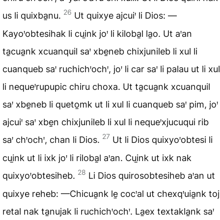
26
us li quixba̱nu.
Ut quixye ajcuiꞌ li Dios: —
Kayoꞌobtesihak li cui̱nk joꞌ li kiloba̱l la̱o. Ut aꞌan
ta̱cua̱nk xcuanquil saꞌ xbe̱neb chixjunileb li xul li
cuanqueb saꞌ ruchichꞌochꞌ, joꞌ li car saꞌ li palau ut li xul
li nequeꞌrupupic chiru choxa. Ut ta̱cua̱nk xcuanquil
saꞌ xbe̱neb li queto̱mk ut li xul li cuanqueb saꞌ pim, joꞌ
ajcuiꞌ saꞌ xbe̱n chixjunileb li xul li nequeꞌxjucuqui rib
27
saꞌ chꞌochꞌ, chan li Dios.
Ut li Dios quixyoꞌobtesi li
cui̱nk ut li ixk joꞌ li riloba̱l aꞌan. Cui̱nk ut ixk nak
28
quixyoꞌobtesiheb.
Li Dios quirosobtesiheb aꞌan ut
quixye reheb: —Chicua̱nk le̱ cocꞌal ut chexqꞌuia̱nk toj
retal nak ta̱nujak li ruchichꞌochꞌ. La̱ex textakla̱nk saꞌ