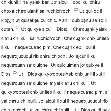
chixjunil li haꞌ yalak bar. Joꞌ ajcuiꞌ li cocꞌ xul chiru
23
choxa cheꞌqꞌuia̱nk saꞌ ruchichꞌochꞌ.
Ut qui-oc li
kꞌojyi̱n ut quisake̱u cuiꞌchic. Aꞌan li quixba̱nu saꞌ roꞌ li
24
cutan.
Ut quixye ajcuiꞌ li Dios: —Cheꞌcua̱nk yalak
cꞌaꞌru chi xulil saꞌ ruchichꞌochꞌ. Cheꞌcua̱nk chixjunileb
li xul li nequeꞌcuaꞌac pim. Cheꞌcua̱nk eb li xul li
nequeꞌxjucuqui rib chiru chꞌochꞌ. Joꞌ ajcuiꞌ li xul li
nequeꞌcuan saꞌ qꞌuicheꞌ. Ut quicꞌulman joꞌ quixye li
25
Dios.
Ut li Dios quixyoꞌobtesiheb chixjunil li xul li
nequeꞌcuan saꞌ qꞌuicheꞌ aꞌ yal cꞌaꞌru chi xulil. Ut
quixyoꞌobtesi chixjunileb li xul li nequeꞌcuaꞌac pim, aꞌ
yal cꞌaꞌru chi xulil. Joꞌ ajcuiꞌ li xul li nequeꞌxjucuqui rib
chiru chꞌochꞌ, aꞌ yal cꞌaꞌru chi xulil. Ut li Dios quiril nak