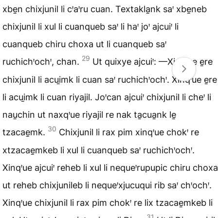
xbe̱n chixjunil li cꞌaꞌru cuan. Textakla̱nk saꞌ xbe̱neb
chixjunil li xul li cuanqueb saꞌ li haꞌ joꞌ ajcuiꞌ li
cuanqueb chiru choxa ut li cuanqueb saꞌ
29
ruchichꞌochꞌ, chan.
Ut quixye ajcuiꞌ: —Xinqꞌue e̱re
chixjunil li acui̱mk li cuan saꞌ ruchichꞌochꞌ. Xinqꞌue e̱re
li acui̱mk li cuan riyajil. Joꞌcan ajcuiꞌ chixjunil li cheꞌ li
nau̱chin ut naxqꞌue riyajil re nak ta̱cua̱nk le̱
30
tzacae̱mk.
Chixjunil li rax pim xinqꞌue chokꞌ re
xtzacae̱mkeb li xul li cuanqueb saꞌ ruchichꞌochꞌ.
Xinqꞌue ajcuiꞌ reheb li xul li nequeꞌrupupic chiru choxa
ut reheb chixjunileb li nequeꞌxjucuqui rib saꞌ chꞌochꞌ.
Xinqꞌue chixjunil li rax pim chokꞌ re lix tzacae̱mkeb li
31