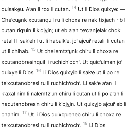
14
quisake̱u. Aꞌan li rox li cutan.
Ut li Dios quixye: —
Cheꞌcua̱nk xcutanquil ru li choxa re nak tixjach rib li
cutan riqꞌuin li kꞌojyi̱n; ut eb aꞌan teꞌcꞌanjelak chokꞌ
retalil li sakꞌehil ut li habalkꞌe, joꞌ ajcuiꞌ retalil li cutan
15
ut li chihab.
Ut cheꞌlemtzꞌu̱nk chiru li choxa re
xcutanobresinquil li ruchichꞌochꞌ. Ut quicꞌulman joꞌ
16
quixye li Dios.
Li Dios quixyi̱b li sakꞌe ut li po re
teꞌxcutanobresi ru li ruchichꞌochꞌ. Li sakꞌe aꞌan li
kꞌaxal nim li nalemtzꞌun chiru li cutan ut li po aꞌan li
nacutanobresin chiru li kꞌojyi̱n. Ut quixyi̱b ajcuiꞌ eb li
17
chahim.
Ut li Dios quixqꞌueheb chiru li choxa re
18
teꞌxcutanobresi ru li ruchichꞌochꞌ.
Li Dios