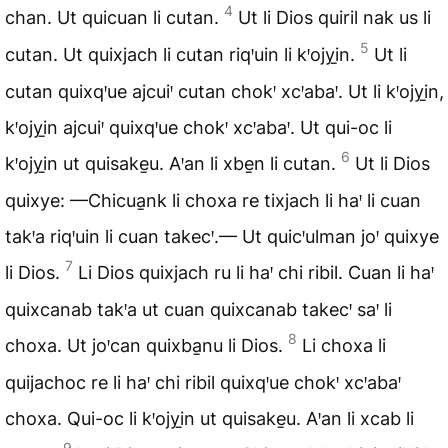
4
chan. Ut quicuan li cutan.
Ut li Dios quiril nak us li
5
cutan. Ut quixjach li cutan riqꞌuin li kꞌojyi̱n.
Ut li
cutan quixqꞌue ajcuiꞌ cutan chokꞌ xcꞌabaꞌ. Ut li kꞌojyi̱n,
kꞌojyi̱n ajcuiꞌ quixqꞌue chokꞌ xcꞌabaꞌ. Ut qui-oc li
6
kꞌojyi̱n ut quisake̱u. Aꞌan li xbe̱n li cutan.
Ut li Dios
quixye: —Chicua̱nk li choxa re tixjach li haꞌ li cuan
takꞌa riqꞌuin li cuan takecꞌ.— Ut quicꞌulman joꞌ quixye
7
li Dios.
Li Dios quixjach ru li haꞌ chi ribil. Cuan li haꞌ
quixcanab takꞌa ut cuan quixcanab takecꞌ saꞌ li
8
choxa. Ut joꞌcan quixba̱nu li Dios.
Li choxa li
quijachoc re li haꞌ chi ribil quixqꞌue chokꞌ xcꞌabaꞌ
choxa. Qui-oc li kꞌojyi̱n ut quisake̱u. Aꞌan li xcab li
9