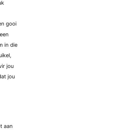
uk
 en gooi
 een
m in die
ikel,
ir jou
at jou
et aan