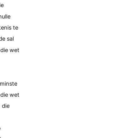
ie
ulle
kenis te
de sal
 die wet
 minste
 die wet
 die
e