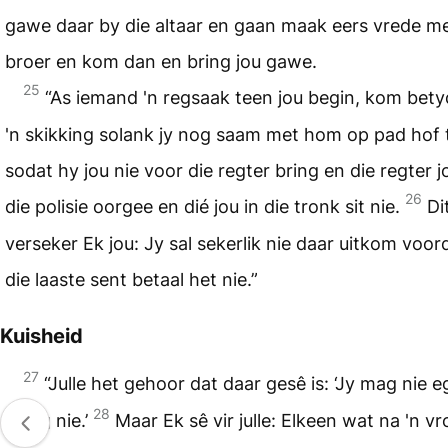
gawe daar by die altaar en gaan maak eers vrede me
broer en kom dan en bring jou gawe.
25
“As iemand 'n regsaak teen jou begin, kom bety
'n skikking solank jy nog saam met hom op pad hof t
sodat hy jou nie voor die regter bring en die regter 
26
die polisie oorgee en dié jou in die tronk sit nie.
Di
verseker Ek jou: Jy sal sekerlik nie daar uitkom voord
die laaste sent betaal het nie.”
Kuisheid
27
“Julle het gehoor dat daar gesê is: ‘Jy mag nie 
28
pleeg nie.’
Maar Ek sê vir julle: Elkeen wat na 'n v