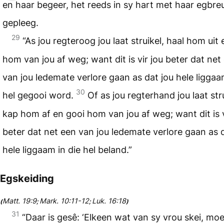
en haar begeer, het reeds in sy hart met haar egbre
gepleeg.
29
“As jou regteroog jou laat struikel, haal hom uit
hom van jou af weg; want dit is vir jou beter dat net
van jou ledemate verlore gaan as dat jou hele liggaa
30
hel gegooi word.
Of as jou regterhand jou laat stru
kap hom af en gooi hom van jou af weg; want dit is v
beter dat net een van jou ledemate verlore gaan as d
hele liggaam in die hel beland.”
Egskeiding
Matt. 19:9
Mark. 10:11-12
Luk. 16:18
(
;
;
)
31
“Daar is gesê: ‘Elkeen wat van sy vrou skei, mo