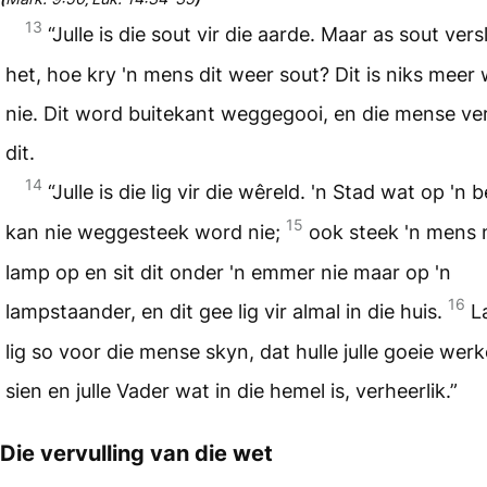
(
;
)
13
“Julle is die sout vir die aarde. Maar as sout ver
het, hoe kry 'n mens dit weer sout? Dit is niks meer
nie. Dit word buitekant weggegooi, en die mense ve
dit.
14
“Julle is die lig vir die wêreld. 'n Stad wat op 'n b
15
kan nie weggesteek word nie;
ook steek 'n mens n
lamp op en sit dit onder 'n emmer nie maar op 'n
16
lampstaander, en dit gee lig vir almal in die huis.
La
lig so voor die mense skyn, dat hulle julle goeie wer
sien en julle Vader wat in die hemel is, verheerlik.”
Die vervulling van die wet