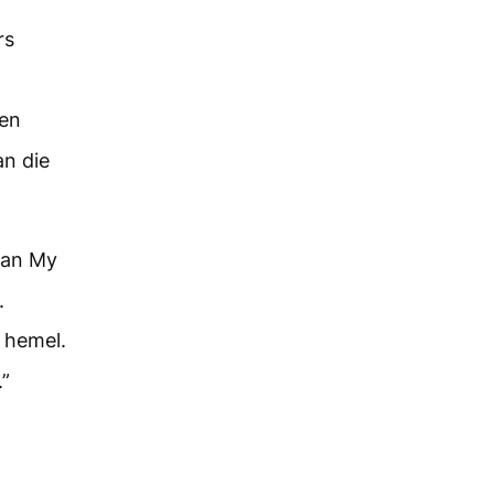
rs
oen
an die
 van My
.
e hemel.
.”