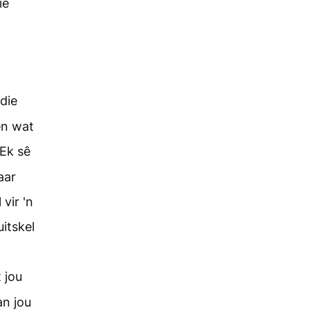
ie
 die
en wat
Ek sê
aar
vir 'n
itskel
 jou
an jou