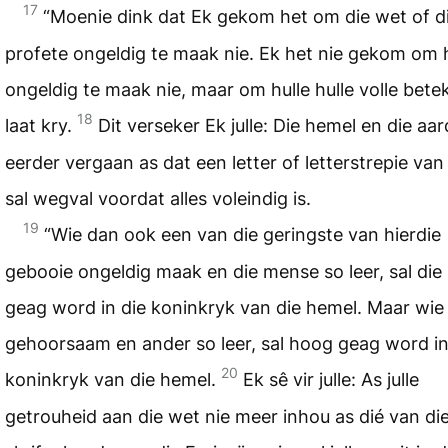
17
“Moenie dink dat Ek gekom het om die wet of d
profete ongeldig te maak nie. Ek het nie gekom om h
ongeldig te maak nie, maar om hulle hulle volle bete
18
laat kry.
Dit verseker Ek julle: Die hemel en die aar
eerder vergaan as dat een letter of letterstrepie van
sal wegval voordat alles voleindig is.
19
“Wie dan ook een van die geringste van hierdie
gebooie ongeldig maak en die mense so leer, sal die
geag word in die koninkryk van die hemel. Maar wie
gehoorsaam en ander so leer, sal hoog geag word in
20
koninkryk van die hemel.
Ek sê vir julle: As julle
getrouheid aan die wet nie meer inhou as dié van di