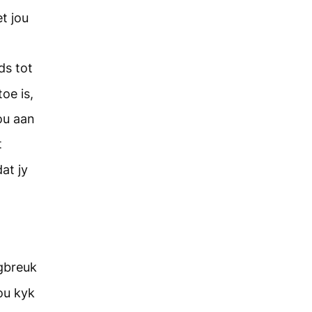
t jou
ds tot
oe is,
jou aan
t
at jy
egbreuk
rou kyk