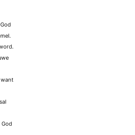
n God
emel.
 word.
nuwe
, want
sal
l God