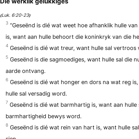
Die werklik gelukkiges
Luk. 6:20-23
(
)
3
“Geseënd is dié wat weet hoe afhanklik hulle va
is, want aan hulle behoort die koninkryk van die h
4
Geseënd is dié wat treur, want hulle sal vertroos
5
Geseënd is die sagmoediges, want hulle sal die 
aarde ontvang.
6
Geseënd is dié wat honger en dors na wat reg is
hulle sal versadig word.
7
Geseënd is dié wat barmhartig is, want aan hulle 
barmhartigheid bewys word.
8
Geseënd is dié wat rein van hart is, want hulle sa
sien.