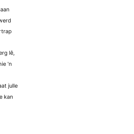
slaan
 werd
rtrap
erg lê,
ie 'n
at julle
ke kan