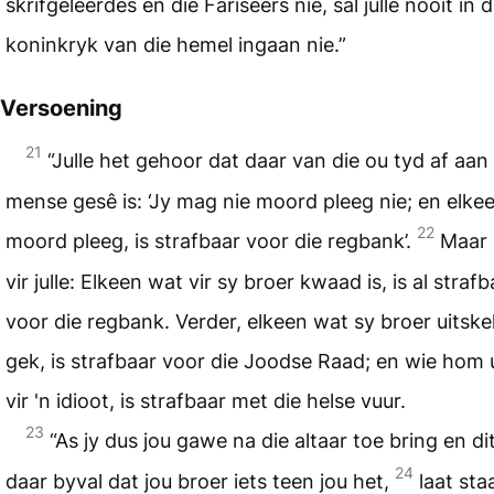
skrifgeleerdes en die Fariseërs nie, sal julle nooit in d
koninkryk van die hemel ingaan nie.”
Versoening
21
“Julle het gehoor dat daar van die ou tyd af aan
mense gesê is: ‘Jy mag nie moord pleeg nie; en elke
22
moord pleeg, is strafbaar voor die regbank’.
Maar 
vir julle: Elkeen wat vir sy broer kwaad is, is al strafb
voor die regbank. Verder, elkeen wat sy broer uitskel 
gek, is strafbaar voor die Joodse Raad; en wie hom u
vir 'n idioot, is strafbaar met die helse vuur.
23
“As jy dus jou gawe na die altaar toe bring en dit
24
daar byval dat jou broer iets teen jou het,
laat sta