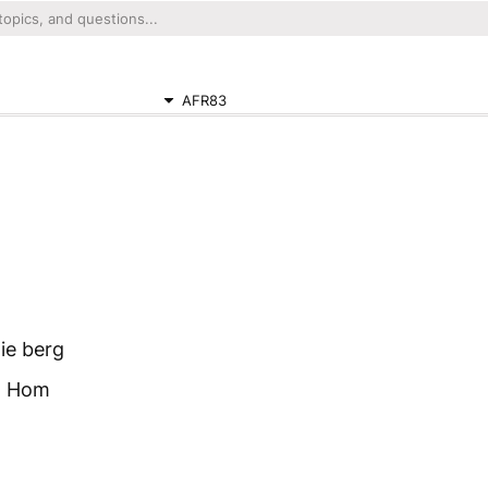
AFR83
ie berg
na Hom