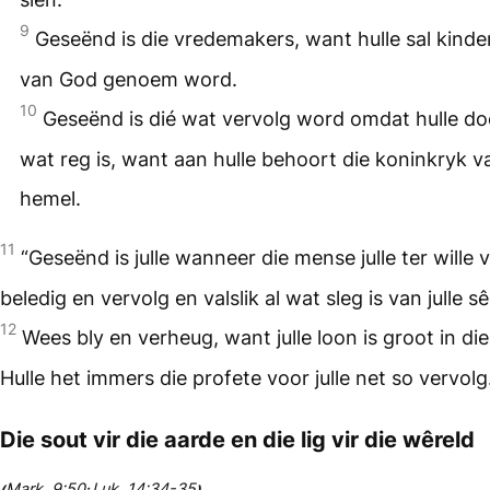
9
Geseënd is die vredemakers, want hulle sal kinde
van God genoem word.
10
Geseënd is dié wat vervolg word omdat hulle d
wat reg is, want aan hulle behoort die koninkryk v
hemel.
11
“Geseënd is julle wanneer die mense julle ter wille
beledig en vervolg en valslik al wat sleg is van julle sê
12
Wees bly en verheug, want julle loon is groot in di
Hulle het immers die profete voor julle net so vervolg
Die sout vir die aarde en die lig vir die wêreld
Mark. 9:50
Luk. 14:34-35