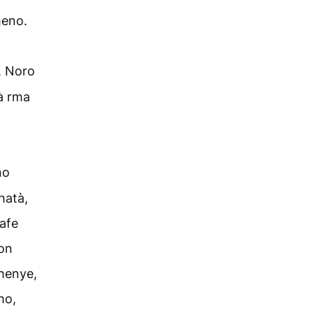
heno.
. Noro
à rma
no
hatà,
afe
on
henye,
mo,