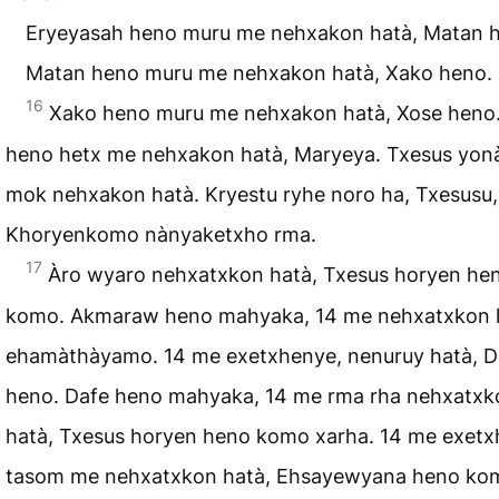
Eryeyasah heno muru me nehxakon hatà, Matan 
Matan heno muru me nehxakon hatà, Xako heno.
16
Xako heno muru me nehxakon hatà, Xose heno
heno hetx me nehxakon hatà, Maryeya. Txesus yon
mok nehxakon hatà. Kryestu ryhe noro ha, Txesusu,
Khoryenkomo nànyaketxho rma.
17
Àro wyaro nehxatxkon hatà, Txesus horyen he
komo. Akmaraw heno mahyaka, 14 me nehxatxkon 
ehamàthàyamo. 14 me exetxhenye, nenuruy hatà, D
heno. Dafe heno mahyaka, 14 me rma rha nehxatxk
hatà, Txesus horyen heno komo xarha. 14 me exetx
tasom me nehxatxkon hatà, Ehsayewyana heno ko