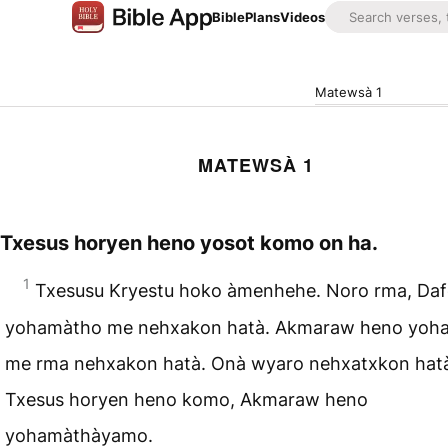
Bible
Plans
Videos
Matewsà 1
MATEWSÀ 1
Txesus horyen heno yosot komo on ha.
1
Txesusu Kryestu hoko àmenhehe. Noro rma, Da
yohamàtho me nehxakon hatà. Akmaraw heno yoh
me rma nehxakon hatà. Onà wyaro nehxatxkon hat
Txesus horyen heno komo, Akmaraw heno
yohamàthàyamo.