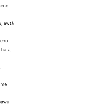
heno.
o, ewtà
heno
 hatà,
.
kme
sawu