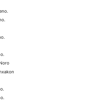
eno.
no.
no.
o.
 Noro
hxakon
o.
o.