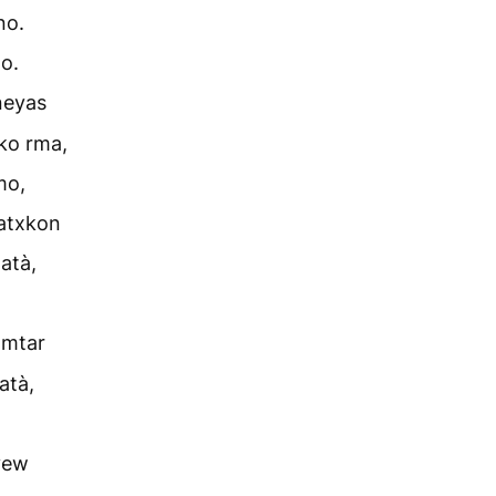
no.
o.
neyas
ko rma,
mo,
atxkon
atà,
amtar
atà,
yew