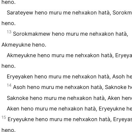
heno.
Sarateyew heno muru me nehxakon hatà, Soro
heno.
13
Sorokmakmew heno muru me nehxakon hatà,
Akmeyukne heno.
Akmeyukne heno muru me nehxakon hatà, Eryey
heno.
Eryeyaken heno muru me nehxakon hatà, Asoh h
14
Asoh heno muru me nehxakon hatà, Saknoke h
Saknoke heno muru me nehxakon hatà, Aken hen
Aken heno muru me nehxakon hatà, Eryeyukne h
15
Eryeyukne heno muru me nehxakon hatà, Eryeya
heno.