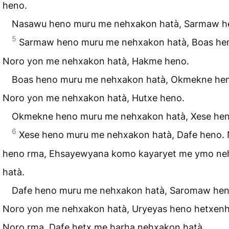
heno.
Nasawu heno muru me nehxakon hatà, Sarmaw h
5
Sarmaw heno muru me nehxakon hatà, Boas he
Noro yon me nehxakon hatà, Hakme heno.
Boas heno muru me nehxakon hatà, Okmekne he
Noro yon me nehxakon hatà, Hutxe heno.
Okmekne heno muru me nehxakon hatà, Xese hen
6
Xese heno muru me nehxakon hatà, Dafe heno.
heno rma, Ehsayewyana komo kayaryet me ymo ne
hatà.
Dafe heno muru me nehxakon hatà, Saromaw hen
Noro yon me nehxakon hatà, Uryeyas heno hetxenh
Noro rma, Dafe hetx me harha nehxakon hatà.