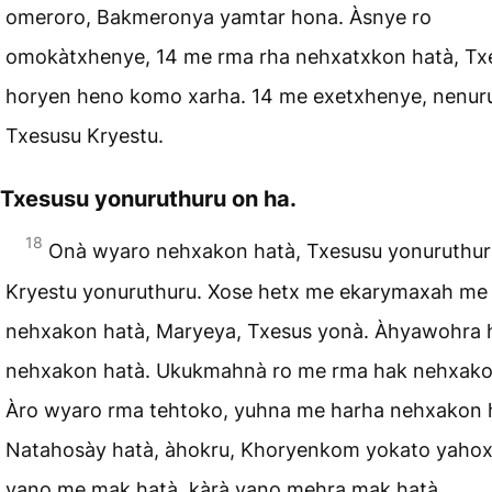
omeroro, Bakmeronya yamtar hona. Àsnye ro
omokàtxhenye, 14 me rma rha nehxatxkon hatà, Tx
horyen heno komo xarha. 14 me exetxhenye, nenuru
Txesusu Kryestu.
Txesusu yonuruthuru on ha.
18
Onà wyaro nehxakon hatà, Txesusu yonuruthur
Kryestu yonuruthuru. Xose hetx me ekarymaxah me
nehxakon hatà, Maryeya, Txesus yonà. Àhyawohra 
nehxakon hatà. Ukukmahnà ro me rma hak nehxako
Àro wyaro rma tehtoko, yuhna me harha nehxakon 
Natahosày hatà, àhokru, Khoryenkom yokato yahox
yano me mak hatà, kàrà yano mehra mak hatà.