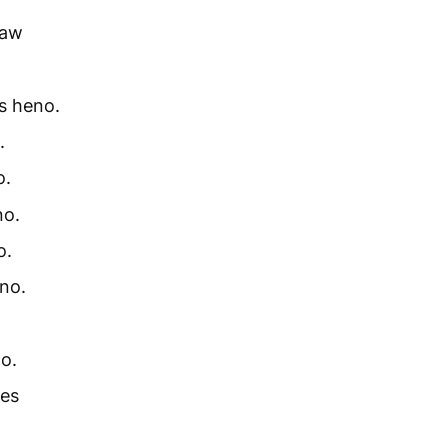
oaw
s heno.
.
o.
no.
o.
no.
o.
es