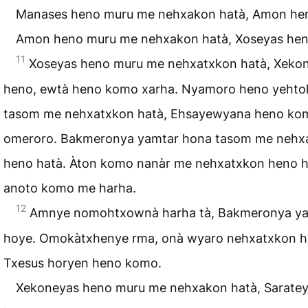
Manases heno muru me nehxakon hatà, Amon he
Amon heno muru me nehxakon hatà, Xoseyas hen
11
Xoseyas heno muru me nehxatxkon hatà, Xeko
heno, ewtà heno komo xarha. Nyamoro heno yehto
tasom me nehxatxkon hatà, Ehsayewyana heno ko
omeroro. Bakmeronya yamtar hona tasom me nehx
heno hatà. Àton komo nanàr me nehxatxkon heno h
anoto komo me harha.
12
Amnye nomohtxownà harha tà, Bakmeronya y
hoye. Omokàtxhenye rma, onà wyaro nehxatxkon h
Txesus horyen heno komo.
Xekoneyas heno muru me nehxakon hatà, Sarate