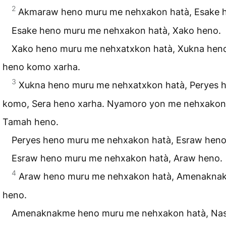
2
Akmaraw heno muru me nehxakon hatà, Esake 
Esake heno muru me nehxakon hatà, Xako heno.
Xako heno muru me nehxatxkon hatà, Xukna hen
heno komo xarha.
3
Xukna heno muru me nehxatxkon hatà, Peryes 
komo, Sera heno xarha. Nyamoro yon me nehxakon
Tamah heno.
Peryes heno muru me nehxakon hatà, Esraw heno
Esraw heno muru me nehxakon hatà, Araw heno.
4
Araw heno muru me nehxakon hatà, Amenakna
heno.
Amenaknakme heno muru me nehxakon hatà, Na