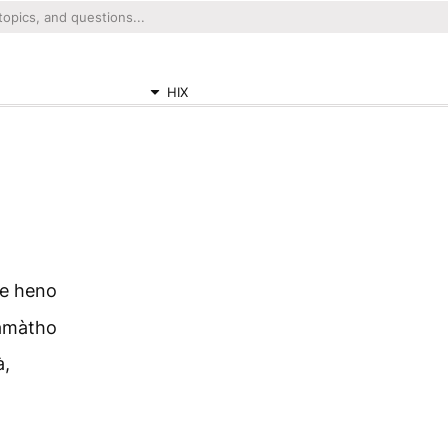
HIX
fe heno
amàtho
à,