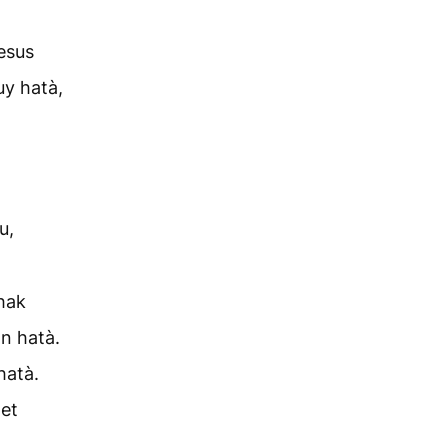
esus
y hatà,
u,
hak
n hatà.
hatà.
et