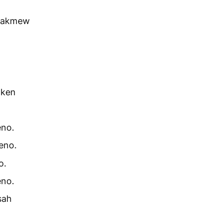
kmakmew
aken
eno.
eno.
o.
eno.
sah