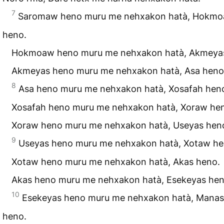
7
Saromaw heno muru me nehxakon hatà, Hokm
heno.
Hokmoaw heno muru me nehxakon hatà, Akmeya
Akmeyas heno muru me nehxakon hatà, Asa heno
8
Asa heno muru me nehxakon hatà, Xosafah hen
Xosafah heno muru me nehxakon hatà, Xoraw he
Xoraw heno muru me nehxakon hatà, Useyas hen
9
Useyas heno muru me nehxakon hatà, Xotaw he
Xotaw heno muru me nehxakon hatà, Akas heno.
Akas heno muru me nehxakon hatà, Esekeyas hen
10
Esekeyas heno muru me nehxakon hatà, Manas
heno.