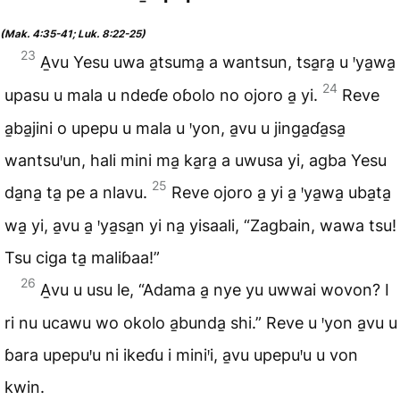
(Mak. 4:35-41; Luk. 8:22-25)
23
A̱vu Yesu uwa a̱tsuma̱ a wantsun, tsa̱ra̱ u ꞌya̱wa̱
24
upasu u mala u ndeɗe oɓolo no ojoro a̱ yi.
Reve
a̱ba̱jini o upepu u mala u ꞌyon, a̱vu u jinga̱ɗa̱sa̱
wantsuꞌun, hali mini ma̱ ka̱ra̱ a uwusa yi, agba Yesu
25
da̱na̱ ta̱ pe a nlavu.
Reve ojoro a̱ yi a̱ ꞌya̱wa̱ uba̱ta̱
wa̱ yi, a̱vu a̱ ꞌya̱sa̱n yi na̱ yisaali, “Zagbain, wawa tsu!
Tsu ciga ta̱ maliɓaa!”
26
A̱vu u usu le, “Adama a̱ nye yu uwwai wovon? I
ri nu ucawu wo okolo a̱bunda̱ shi.” Reve u ꞌyon a̱vu u
ɓara upepuꞌu ni ikeɗu i miniꞌi, a̱vu upepuꞌu u von
kwin.