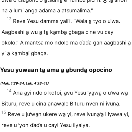
na a lumi anga adama a̱ a̱tsuma̱lima̱.”
13
Reve Yesu damma yaliꞌi, “Wala a̱ tyo o uꞌwa.
Aagbashi a̱ wu a̱ ta̱ ka̱mba̱ gbaga cine vu cayi
okolo.” A mantsa mo ndolo ma ɗaɗa gan aagbashi a̱
yi a̱ ka̱mba̱i gbaga.
Yesu yuwaan ta̱ ama a̱ a̱bunda̱ opocino
(Mak. 1:29-34; Luk. 4:38-41)
14
Ana a̱yi ndolo kotoi, a̱vu Yesu ꞌya̱wa̱ o uꞌwa wa̱
Bituru, reve u cina a̱na̱wa̱le Bituru nven ni ivuna̱.
15
Reve u juꞌwa̱n ukere wa̱ yi, reve ivuna̱ꞌa̱ i lyawa yi,
reve u ꞌyon ɗaɗa u cayi Yesu ilyalya.