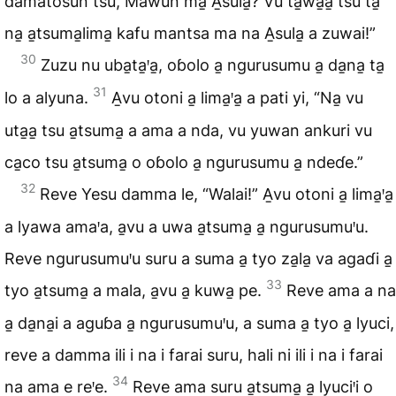
damatosun tsu, Mawun ma̱ A̱sula̱? Vu ta̱wa̱a̱ tsu ta̱
na̱ a̱tsuma̱lima̱ kafu mantsa ma na A̱sula̱ a zuwai!”
30
Zuzu nu uba̱ta̱ꞌa̱, oɓolo a̱ ngurusumu a̱ da̱na̱ ta̱
31
lo a alyuna.
A̱vu otoni a̱ lima̱ꞌa̱ a pati yi, “Na̱ vu
uta̱a̱ tsu a̱tsuma̱ a ama a nda, vu yuwan ankuri vu
ca̱co tsu a̱tsuma̱ o oɓolo a̱ ngurusumu a̱ ndeɗe.”
32
Reve Yesu damma le, “Walai!” A̱vu otoni a̱ lima̱ꞌa̱
a lyawa amaꞌa, a̱vu a uwa a̱tsuma̱ a̱ ngurusumuꞌu.
Reve ngurusumuꞌu suru a suma a̱ tyo za̱la̱ va agaɗi a̱
33
tyo a̱tsuma̱ a mala, a̱vu a̱ kuwa̱ pe.
Reve ama a na
a̱ da̱na̱i a aguɓa a̱ ngurusumuꞌu, a suma a̱ tyo a̱ lyuci,
reve a damma ili i na i farai suru, hali ni ili i na i farai
34
na ama e reꞌe.
Reve ama suru a̱tsuma̱ a̱ lyuciꞌi o