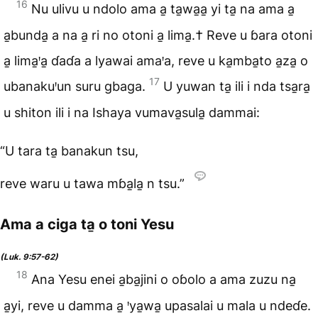
16
Nu ulivu u ndolo ama a̱ ta̱wa̱a̱ yi ta̱ na ama a̱
a̱bunda̱ a na a̱ ri no otoni a̱ lima̱.† Reve u ɓara otoni
a̱ lima̱ꞌa̱ ɗaɗa a lyawai amaꞌa, reve u ka̱mba̱to a̱za̱ o
17
ubanakuꞌun suru gbaga.
U yuwan ta̱ ili i nda tsa̱ra̱
u shiton ili i na Ishaya vumava̱sula̱ dammai:
“U tara ta̱ banakun tsu,
reve waru u tawa mɓa̱la̱ n tsu.”
Ama a ciga ta̱ o toni Yesu
(Luk. 9:57-62)
18
Ana Yesu enei a̱ba̱jini o oɓolo a ama zuzu na̱
a̱yi, reve u damma a̱ ꞌya̱wa̱ upasalai u mala u ndeɗe.