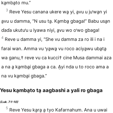
ka̱mba̱to mu.”
3
Reve Yesu canana ukere wa̱ yi, a̱vu u juꞌwa̱n yi
a̱vu u damma, “N usu ta̱. Ka̱mba̱ gbaga!” Babu usa̱n
ɗaɗa ukutuꞌu u lyawa niyi, a̱vu wo oꞌwo gbaga!
4
Reve u damma yi, “She vu damma za ro ili i na i
farai wan. Amma vu ꞌya̱wa̱ vu roco aciya̱wu uba̱ta̱
wa ganu,† reve vu ca kucci† cine Musa dammai aza
a na a̱ ka̱mba̱i gbaga a ca. A̱yi nda u to roco ama a
na vu ka̱mba̱i gbaga.”
Yesu ka̱mba̱to ta̱ aagbashi a yali ro gbaga
(Luk. 7:1-10)
5
Reve Yesu ka̱ra̱ a̱ tyo Kafarnahum. Ana u uwai