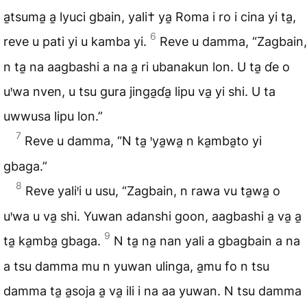
a̱tsuma̱ a̱ lyuci gbain, yali† ya̱ Roma i ro i cina yi ta̱,
6
reve u pati yi u kamba yi.
Reve u damma, “Zagbain,
n ta̱ na aagbashi a na a̱ ri ubanakun lon. U ta̱ ɗe o
uꞌwa nven, u tsu gura jinga̱ɗa̱ lipu va̱ yi shi. U ta
uwwusa lipu lon.”
7
Reve u damma, “N ta̱ ꞌya̱wa̱ n ka̱mba̱to yi
gbaga.”
8
Reve yaliꞌi u usu, “Zagbain, n rawa vu ta̱wa̱ o
uꞌwa u va̱ shi. Yuwan adanshi goon, aagbashi a̱ va̱ a̱
9
ta̱ ka̱mba̱ gbaga.
N ta̱ na̱ nan yali a gbagbain a na
a tsu damma mu n yuwan ulinga, a̱mu fo n tsu
damma ta̱ a̱soja a̱ va̱ ili i na aa yuwan. N tsu damma