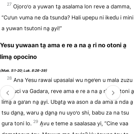
27
Ojoroꞌo a yuwan ta̱ asalama lon reve a damma,
“Cuꞌun vuma ne ɗa tsunda? Hali upepu ni ikeɗu i mini
a yuwan tsutoni na̱ a̱yi!”
Yesu yuwaan ta̱ ama e re a na a̱ ri no otoni a̱
lima̱ opocino
(Mak. 5:1-20; Luk. 8:26-39)
28
Ana Yesu rawai upasalai wu ngeꞌen u mala zuzu
na̱ lyuci va Gadara, reve ama e re a na a̱ ri no otoni a̱
lima̱ a gaꞌan na̱ a̱yi. Uba̱ta̱ wa ason a ɗa ama a nda a̱
tsu da̱na̱, waru a̱ da̱na̱ nu uyoꞌo shi, babu za na tsu
29
gura toni lo.
A̱vu e teme a saalasaa yi, “Cine vaa