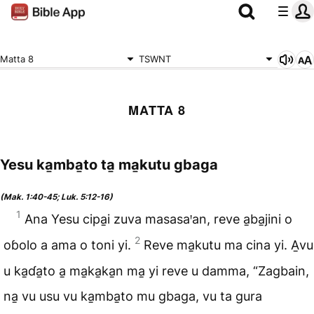
Matta 8
TSWNT
MATTA 8
Yesu ka̱mba̱to ta̱ ma̱kutu gbaga
(Mak. 1:40-45; Luk. 5:12-16)
1
Ana Yesu cipa̱i zuva masasaꞌan, reve a̱ba̱jini o
2
oɓolo a ama o toni yi.
Reve ma̱kutu ma cina yi. A̱vu
u ka̱ɗa̱to a̱ ma̱ka̱ka̱n ma̱ yi reve u damma, “Zagbain,
na̱ vu usu vu ka̱mba̱to mu gbaga, vu ta gura