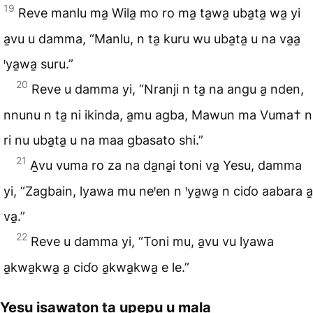
19
Reve manlu ma̱ Wila̱ mo ro ma̱ ta̱wa̱ uba̱ta̱ wa̱ yi
a̱vu u damma, “Manlu, n ta̱ kuru wu uba̱ta̱ u na va̱a̱
ꞌya̱wa̱ suru.”
20
Reve u damma yi, “Nranji n ta̱ na angu a̱ nden,
nnunu n ta̱ ni ikinda, a̱mu agba, Mawun ma Vuma† n
ri nu uba̱ta̱ u na maa gbasato shi.”
21
A̱vu vuma ro za na da̱na̱i toni va̱ Yesu, damma
yi, “Zagbain, lyawa mu neꞌen n ꞌya̱wa̱ n ciɗo aabara a̱
va̱.”
22
Reve u damma yi, “Toni mu, a̱vu vu lyawa
a̱kwa̱kwa̱ a̱ ciɗo a̱kwa̱kwa̱ e le.”
Yesu isawaton ta̱ upepu u mala