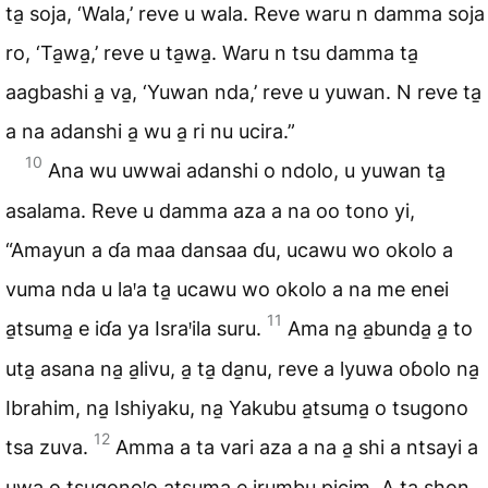
ta̱ soja, ‘Wala,’ reve u wala. Reve waru n damma soja
ro, ‘Ta̱wa̱,’ reve u ta̱wa̱. Waru n tsu damma ta̱
aagbashi a̱ va̱, ‘Yuwan nda,’ reve u yuwan. N reve ta̱
a na adanshi a̱ wu a̱ ri nu ucira.”
10
Ana wu uwwai adanshi o ndolo, u yuwan ta̱
asalama. Reve u damma aza a na oo tono yi,
“Amayun a ɗa maa dansaa ɗu, ucawu wo okolo a
vuma nda u laꞌa ta̱ ucawu wo okolo a na me enei
11
a̱tsuma̱ e iɗa ya Israꞌila suru.
Ama na̱ a̱bunda̱ a̱ to
uta̱ asana na̱ a̱livu, a̱ ta̱ da̱nu, reve a lyuwa oɓolo na̱
Ibrahim, na̱ Ishiyaku, na̱ Yakubu a̱tsuma̱ o tsugono
12
tsa zuva.
Amma a ta vari aza a na a̱ shi a ntsayi a
uwa o tsugonoꞌo a̱tsuma̱ e irumbu picim. A̱ ta̱ shon