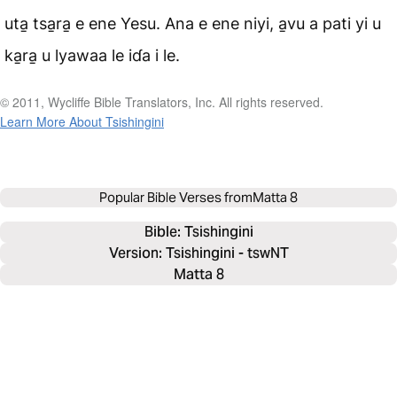
uta̱ tsa̱ra̱ e ene Yesu. Ana e ene niyi, a̱vu a pati yi u
ka̱ra̱ u lyawaa le iɗa i le.
© 2011, Wycliffe Bible Translators, Inc. All rights reserved.
Learn More About Tsishingini
Popular Bible Verses from
Matta 8
Bible: 
Tsishingini
Version: Tsishingini - tswNT
Matta 8