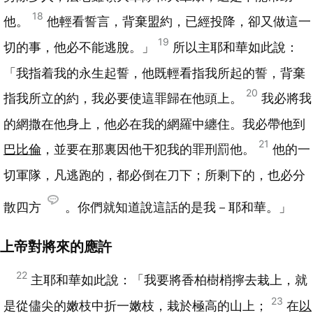
18
他。
他輕看誓言，背棄盟約，已經投降，卻又做這一
19
切的事，他必不能逃脫。」
所以主耶和華如此說：
「我指着我的永生起誓，他既輕看指我所起的誓，背棄
20
指我所立的約，我必要使這罪歸在他頭上。
我必將我
的網撒在他身上，他必在我的網羅中纏住。我必帶他到
21
巴比倫
，並要在那裏因他干犯我的罪刑罰他。
他的一
切軍隊，凡逃跑的，都必倒在刀下；所剩下的，也必分
散四方
。你們就知道說這話的是我－耶和華。」
上帝對將來的應許
22
主耶和華如此說：「我要將香柏樹梢擰去栽上，就
23
是從儘尖的嫩枝中折一嫩枝，栽於極高的山上；
在
以