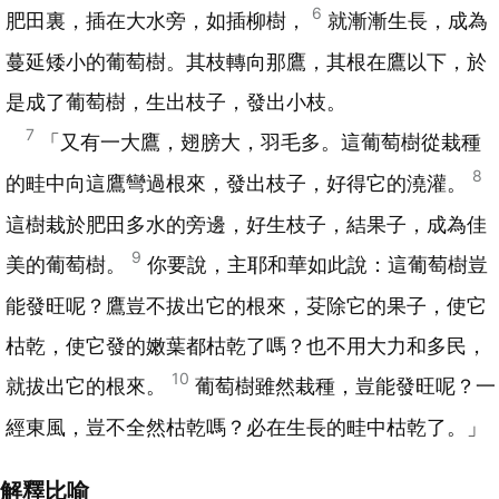
6
肥田裏，插在大水旁，如插柳樹，
就漸漸生長，成為
蔓延矮小的葡萄樹。其枝轉向那鷹，其根在鷹以下，於
是成了葡萄樹，生出枝子，發出小枝。
7
「又有一大鷹，翅膀大，羽毛多。這葡萄樹從栽種
8
的畦中向這鷹彎過根來，發出枝子，好得它的澆灌。
這樹栽於肥田多水的旁邊，好生枝子，結果子，成為佳
9
美的葡萄樹。
你要說，主耶和華如此說：這葡萄樹豈
能發旺呢？鷹豈不拔出它的根來，芟除它的果子，使它
枯乾，使它發的嫩葉都枯乾了嗎？也不用大力和多民，
10
就拔出它的根來。
葡萄樹雖然栽種，豈能發旺呢？一
經東風，豈不全然枯乾嗎？必在生長的畦中枯乾了。」
解釋比喻