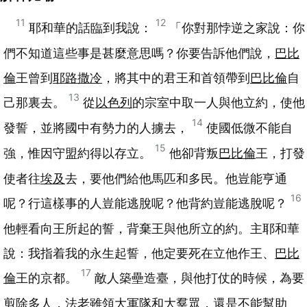
11
12
耶和華的話臨到我說：
「你對那悖逆之家說：你
們不知道這些事是甚麼意思嗎？你要告訴他們說，
巴比
倫
王曾到
耶路撒冷
，將其中的君王和首領帶到
巴比倫
自
13
己那裏去。
從
以色列
的宗室中取一人與他立約，使他
14
發誓，並將國中有勢力的人擄去，
使國低微不能自
15
強，惟因守盟約得以存立。
他卻背叛
巴比倫
王，打發
使者往
埃及
去，要他們給他馬匹和多民。他豈能亨通
16
呢？行這樣事的人豈能逃脫呢？他背約豈能逃脫呢？
他輕看向王所起的誓，背棄王與他所立的約。主耶和華
說：我指着我的永生起誓，他定要死在立他作王、
巴比
17
倫
王的京都。
敵人築壘造臺，與他打仗的時候，為要
剪除多人，法老雖領大軍隊和大羣眾，還是不能幫助