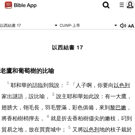
以西結書 17
CUNP-上帝
以西結書 17
老鷹和葡萄樹的比喻
1
2
耶和華的話臨到我說：
「人子啊，你要向
以色列
3
家出謎語，設比喻，
說主耶和華如此說：有一大鷹，
翅膀大，翎毛長，羽毛豐滿，彩色俱備，來到
黎巴嫩
，
4
將香柏樹梢擰去，
就是折去香柏樹儘尖的嫩枝，叼到
5
貿易之地，放在買賣城中；
又將
以色列
地的枝子栽於