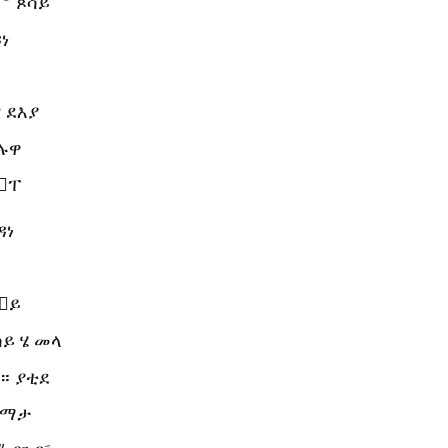
።
ጾሳይ
ነ
ና ደእያ
ሳሉዋ
ሃፐ
ዳነ
ሃይ
ሳይ ሄ መላ
ዳ። ያቲደ
 ማታ