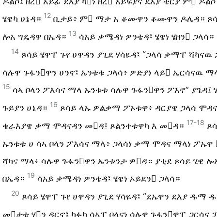
ዶልሶ፤ ዘረ አይፊ ደእያ ካነ ዘረ አይፍያና ደእያ ቴርያ ም ዶልሶ
12
ሄዌካ ሀኔዳ።
ቢታይ፥ ም ማታ አ ቆሙዋን ቆሙዋን ዶሌዳ። ጾሳ
13
ሎአ ግዴዳዋ በኤዳ።
ሳአይ ቃሜዳነ ዎንቴዳ፤ ሄዌነ ሄዘን ጋላሳ።
14
ጾሳይ ሄዋፐ ጉየ ሀዋዳን ያጊደ ሃሳዬዳ፤ “ጋላሳ ቃማፐ ሻካናዉ
ሳሉዋ ጉፋንዋን ሀንኖ፤ ኡንቱቱ ጋላሳ፥ ዎድያነ ላይ ኤርሳናዉ ማ
15
ሳኣ ቦላን ፖእሳና ማላ ኡንቱቱ ሳሉዋ ጉፋንዋን ፖእኖ” ያጌዳ፤ 
16
ጉይያን ሀኔዳ።
ጾሳይ ላኡ ዎልቃማ ፖኦቱዋ፥ ዳርያዌ ጋላሳ ሞዳና
17-18
ቄራእያዌ ቃማ ሞዳናዳን መዳ፤ ጾልንተቱዋካ እ መዳ።
ጾ
ኡንቱቱ ሀ ሳኣ ቦላን ፖእሳና ማላ፥ ጋላሳነ ቃማ ሞዳና ማላነ ፖኡዋ
ሻካና ማላ፥ ሳሉዋ ጉፋንዋን ኡንቱንታ ዎዳ። ያቲደ ጾሳይ ሄዌ ሎ
19
በኤዳ።
ሳአይ ቃሜዳነ ዎንቴዳ፤ ሄዌነ ኦይደን ጋላሳ።
20
ጾሳይ ሄዋፐ ጉየ ሀዋዳን ያጊደ ሃሳዬዳ፤ “ደኡዋን ደእያ ዱማ 
መታቱ ሃን ዳርኖ፤ ካፉካ ሳኣፐ ቦላናነ ሳሉዋ ጉፋንዋፐ ጋርሳና 