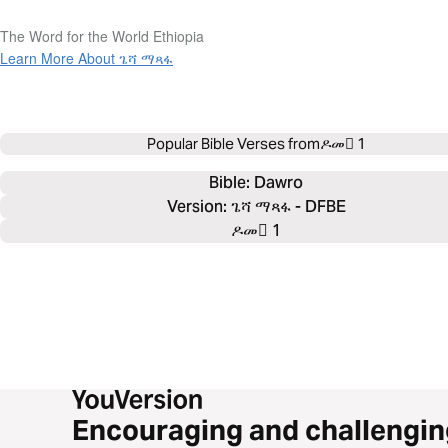
The Word for the World Ethiopia
Learn More About ጌሻ ማጻፋ
Popular Bible Verses from
ዶመ 1
Bible: 
Dawro
Version: ጌሻ ማጻፋ - DFBE
ዶመ 1
Encouraging and challengin