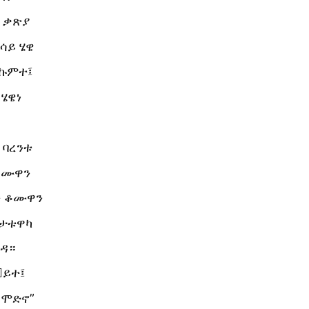
ጽ ቃጽያ
ሳይ ሄዌ
 ኩምተ፤
ሄዌነ
 ባረንቱ
ቆሙዋን
ቱ ቆሙዋን
ታቱዋካ
ኤዳ።
ይተ፤
 ሞድኖ”