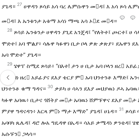
27
ያጌዳ።
ሀዋዳን ጾሳይ አሳ ባረ ሌምሱዋን መዳ፤ እ አሳ ጾሳ ሌ
መዳ፤ እ ኡንቱንታ አቱማ አሳነ ማጫ አሳ ኦደ መዳ።
28
ጾሳይ ኡንቱንታ ሀዋዳን ያጊደ አንጄዳ፤ “የለትተ፤ ጮርተ፤ ሀ 
ሞድተ፤ አባ ሞልያ፥ ሳሉዋ ካፉዋነ ቢታ ቦላ ዎጽ ቃጽያ፥ ደኡዋን ደ
ኡባ ሞድተ” ያጌዳ።
29
ሄዋፐ ስሚደ ጾሳይ፥ “በእተ! ታን ሀ ቢታ ኡባ ቦላን ዘረ አይፊ
ካ ኡባነ ዘረ አይፊያና ደእያ ቴርያ ም ኡባ ህንተንቶ እማድ፤ ኡን
30
ህንተንቶ ቁማ ግዳና።
ቃይካ ሀ ሳኣን ደእያ መህያዉነ ዶኣ ኡባዉ
ካፉዋ ኡባዉ፥ ቢታና ጎሸትያ መታ ኡባዉነ ሸምፑዋና ደእያ መታ
31
ምያዋ ግዳናዳን፥ እርጻ ምነ ማታ እማድ” ያጌዳ፤ ሀኔዳ።
ጾሳይ 
ኡባባካ ጼሌዳ፤ ዳሮ ሎአ ግዴዳዋ በኤዳ። ሳአይ ቃሜዳነ ዎንቴዳ፤ ሄዌ
ኡሱፑን ጋላሳ።