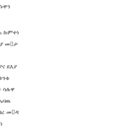
ምሱዋን
ሳኣ ኩምተነ
እያ መታ
ያና ደእያ
ቱንቱ
፥ ሳሉዋ
 ኡባዉ
ባረ መዳ
ነ