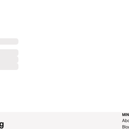
MIN
Ab
g
Blo