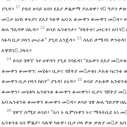
21
ያጌዳ።
ያቲደ ጾሳይ አባን ደእያ ዎልቃማ ዶአቱዋ፥ ሃ ግዶን ዎ
መታ ኡባነ ቀፍያና ደእያ ካፉዋ ኡባ አ ቆሙዋን ቆሙዋን መዳ። ጾ
22
ሎአ ግዴዳዋ በኤዳ።
ጾሳይ ኡንቱንታ፥ “የለትተ፤ ጮርተ፤ አባ ሃ
23
ካፉካ ቢታ ቦላን ጮራቶ” ያጊደ አንጄዳ።
ሳአይ ቃሜዳነ ዎንቴዳ፤ 
እቼሸን ጋላሳ።
24
ጾሳይ ሄዋፐ ጉየ ሀዋዳን ያጊደ ሃሳዬዳ፤ “ደኡዋን ደእያ መታቱ
ቆሙዋን ቆሙዋን: መሄቱ፥ ቢታና ጎሸትያ መታቱነ ዶአቱ ባረንቱ 
25
ቆሙዋን ቢታ ቦላን ከስኖ” ያጌዳ፤ ሀኔዳ።
ጾሳይ ዶአቱዋ ኡንቱን
ቆሙዋን፥ መሄቱካ ኡንቱንቱ ቆሙዋን ቆሙዋን፥ ቢታና ጎሸትያ መ
ኡባ ኡንቱንቱ ቆሙዋን ቆሙዋን መዳ። ጾሳይ ሄዌ ሎአ ግድያዋ በ
26
ሄዋፐ ስሚደ ጾሳይ፥ “አሳ ኑ ሌምሱዋን ኑና ማላትሲደ አነ መ
ኡንቱንቱ አባ ሞልያ፥ ሳሉዋ ካፉዋ፥ ቢታ ቦላ ዎጽ ቃጽያ መታ ኡባ