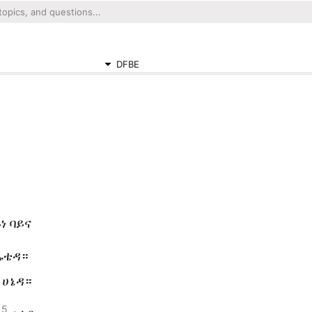
DFBE
ነ ባይና
ኡቴዳ።
 ሀኔዳ።
5