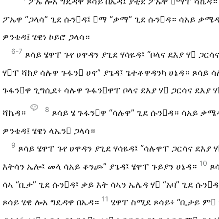
ፖኡ ሎአ ግዴዳዋ ጾሳይ በኤዳ፤ ያቲደ ፖኡዋ ማፐ ሻኬዳ
ፖኡዋ “ጋላሳ” ጊደ ሱንዳ፤ ማ “ቃማ” ጊደ ሱንዳ። ሳአይ ቃሜዳ
ዎንቴዳ፤ ሄዌነ ኮይሮ ጋላሳ።
6-7
ጾሳይ ሄዋፐ ጉየ ሀዋዳን ያጊደ ሃሳዬዳ፤ “ቦላና ደእያ ሃ ጋርሳ
ሃፐ ሻክያ ሳሉዋ ጉፋን ሀኖ” ያጌዳ፤ ጌተቶዋዳንካ ሀኔዳ። ጾሳይ 
ጉፋንዋ ጊግሲደ፥ ሳሉዋ ጉፋንዋፐ ቦላና ደእያ ሃ ጋርሳና ደእያ 
8
ሻኬዳ።
ጾሳይ ሄ ጉፋንዋ “ሳሉዋ” ጊደ ሱንዳ። ሳአይ ቃሜ
ዎንቴዳ፤ ሄዌነ ላኤን ጋላሳ።
9
ጾሳይ ሄዋፐ ጉየ ሀዋዳን ያጊደ ሃሳዬዳ፤ “ሳሉዋፐ ጋርሳና ደእያ 
10
እትሳን ኤሎ፤ መላ ሳአይ ቆንጮ” ያጌዳ፤ ሄዋፐ ጉይያን ሀኔዳ።
ጾ
ሳኣ “ቢታ” ጊደ ሱንዳ፤ ቃይ እት ሳኣን ኤሌዳ ሃ “አባ” ጊደ ሱን
11
ጾሳይ ሄዌ ሎአ ግዴዳዋ በኤዳ።
ሄዋፐ ስሚደ ጾሳይ፥ “ቢታይ ም