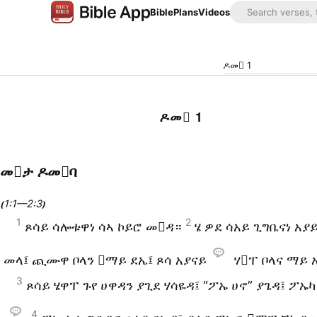
Bible
Plans
Videos
ዶመ 1
ዶመ 1
መታ ዶመባ
1:1—2:3
(
)
1
2
ጾሳይ ሳሎቱዋነ ሳኣ ኮይሮ መዳ።
ሄ ዎደ ሳአይ ጊግቤናነ አያይ
መላ፤ ጪሙዋ ቦላን ማይ ደኤ፤ ጾሳ አያናይ
ሃፐ ቦላና ማይ 
3
ጾሳይ ሄዋፐ ጉየ ሀዋዳን ያጊደ ሃሳዬዳ፤ “ፖኡ ሀኖ” ያጌዳ፤ ፖኡካ
4