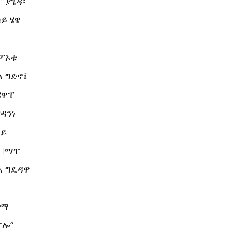
” ያጌዳ፤
ይ ሄዌ
 ፖኦቱ
ላ ግድኖ፤
ሄዋፐ
ዳንነ
ሳይ
 ማፐ
አ ግዴዳዋ
ዱማ
ፓሎ”