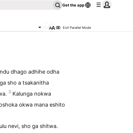
Get the app
Exit Parallel Mode
undu dhago adhihe odha
nga sho a tsakanitha
3
kwa.
Kalunga nokwa
a, oshoka okwa mana eshito
ulu nevi, sho ga shitwa.