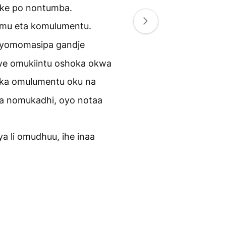
ike po nontumba.
e mu eta komulumentu.
 lyomomasipa gandje
e omukiintu oshoka okwa
ka omulumentu oku na
na nomukadhi, oyo notaa
 li omudhuu, ihe inaa