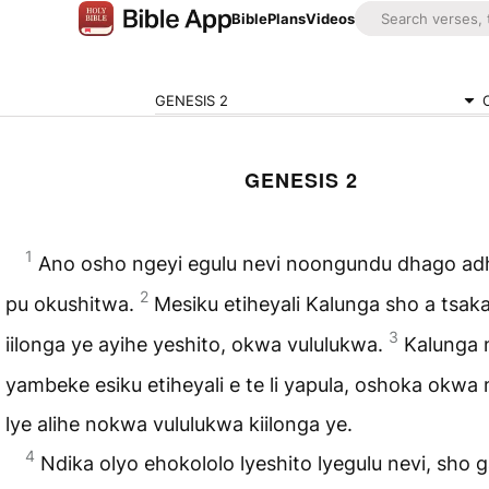
Bible
Plans
Videos
GENESIS 2
GENESIS 2
1
Ano osho ngeyi egulu nevi noongundu dhago ad
2
pu okushitwa.
Mesiku etiheyali Kalunga sho a tsak
3
iilonga ye ayihe yeshito, okwa vululukwa.
Kalunga
yambeke esiku etiheyali e te li yapula, oshoka okwa
lye alihe nokwa vululukwa kiilonga ye.
4
Ndika olyo ehokololo lyeshito lyegulu nevi, sho g