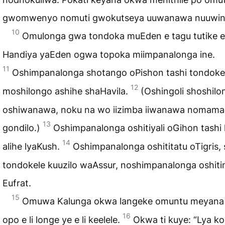
gwomwenyo nomuti gwokutseya uuwanawa nuuwina
10
Omulonga gwa tondoka muEden e tagu tutike e
Handiya yaEden ogwa topoka miimpanalonga ine.
11
Oshimpanalonga shotango oPishon tashi tondoke
12
moshilongo ashihe shaHavila.
(Oshingoli shoshilo
oshiwanawa, noku na wo iizimba iiwanawa nomam
13
gondilo.)
Oshimpanalonga oshitiyali oGihon tashi 
14
alihe lyaKush.
Oshimpanalonga oshititatu oTigris, 
tondokele kuuzilo waAssur, noshimpanalonga oshiti
Eufrat.
15
Omuwa Kalunga okwa langeke omuntu meyana 
16
opo e li longe ye e li keelele.
Okwa ti kuye: “Lya k