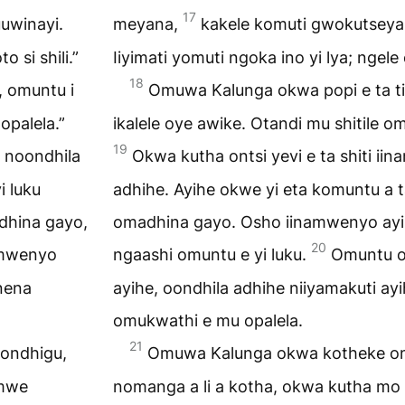
17
uwinayi.
meyana,
kakele komuti gwokutsey
o si shili.”
Iiyimati yomuti ngoka ino yi lya; ngele ot
18
, omuntu i
Omuwa Kalunga okwa popi e ta ti:
opalela.”
ikalele oye awike. Otandi mu shitile o
19
e noondhila
Okwa kutha ontsi yevi e ta shiti i
i luku
adhihe. Ayihe okwe yi eta komuntu a ta
dhina gayo,
omadhina gayo. Osho iinamwenyo ayi
20
amwenyo
ngaashi omuntu e yi luku.
Omuntu o
onena
ayihe, oondhila adhihe niiyamakuti ayi
omukwathi e mu opalela.
21
ondhigu,
Omuwa Kalunga okwa kotheke om
umwe
nomanga a li a kotha, okwa kutha mo 