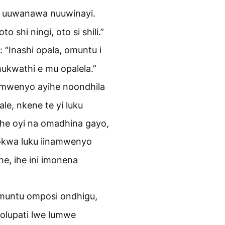
a uuwanawa nuuwinayi.
o shi ningi, oto si shili.”
 “Inashi opala, omuntu i
mukwathi e mu opalela.”
inamwenyo ayihe noondhila
le, nkene te yi luku
he oyi na omadhina gayo,
kwa luku iinamwenyo
he, ihe ini imonena
untu omposi ondhigu,
olupati lwe lumwe