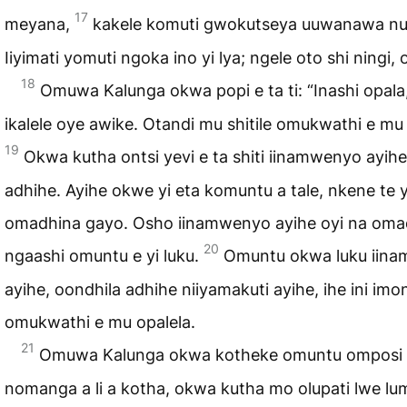
17
meyana,
kakele komuti gwokutseya uuwanawa nu
Iiyimati yomuti ngoka ino yi lya; ngele oto shi ningi, ot
18
Omuwa Kalunga okwa popi e ta ti: “Inashi opala
ikalele oye awike. Otandi mu shitile omukwathi e mu 
19
Okwa kutha ontsi yevi e ta shiti iinamwenyo ayih
adhihe. Ayihe okwe yi eta komuntu a tale, nkene te y
omadhina gayo. Osho iinamwenyo ayihe oyi na oma
20
ngaashi omuntu e yi luku.
Omuntu okwa luku iin
ayihe, oondhila adhihe niiyamakuti ayihe, ihe ini im
omukwathi e mu opalela.
21
Omuwa Kalunga okwa kotheke omuntu omposi 
nomanga a li a kotha, okwa kutha mo olupati lwe l