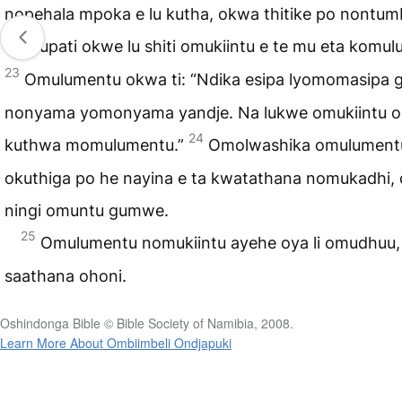
nopehala mpoka e lu kutha, okwa thitike po nontum
22
Olupati okwe lu shiti omukiintu e te mu eta komu
23
Omulumentu okwa ti: “Ndika esipa lyomomasipa 
nonyama yomonyama yandje. Na lukwe omukiintu 
24
kuthwa momulumentu.”
Omolwashika omulument
okuthiga po he nayina e ta kwatathana nomukadhi,
ningi omuntu gumwe.
25
Omulumentu nomukiintu ayehe oya li omudhuu, 
saathana ohoni.
Oshindonga Bible © Bible Society of Namibia, 2008.
Learn More About Ombiimbeli Ondjapuki