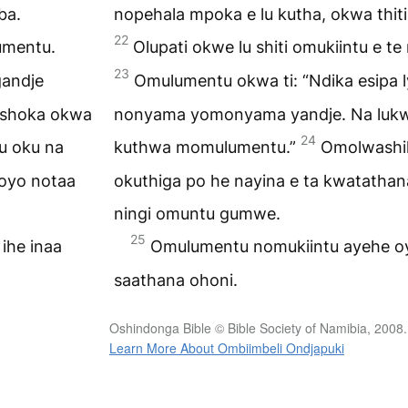
ba.
nopehala mpoka e lu kutha, okwa thit
22
lumentu.
Olupati okwe lu shiti omukiintu e t
23
gandje
Omulumentu okwa ti: “Ndika esipa
oshoka okwa
nonyama yomonyama yandje. Na lukw
24
u oku na
kuthwa momulumentu.”
Omolwashi
 oyo notaa
okuthiga po he nayina e ta kwatatha
ningi omuntu gumwe.
25
ihe inaa
Omulumentu nomukiintu ayehe oya
saathana ohoni.
Oshindonga Bible © Bible Society of Namibia, 2008.
Learn More About Ombiimbeli Ondjapuki