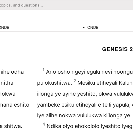
ONDB
ONDB
GENESIS 2
1
hihe odha
Ano osho ngeyi egulu nevi noong
2
anitha
pu okushitwa.
Mesiku etiheyali Kalu
 nokwa
iilonga ye ayihe yeshito, okwa vululu
 mana eshito
yambeke esiku etiheyali e te li yapul
lye alihe nokwa vululukwa kiilonga ye.
4
a shitwa.
Ndika olyo ehokololo lyeshito lyeg