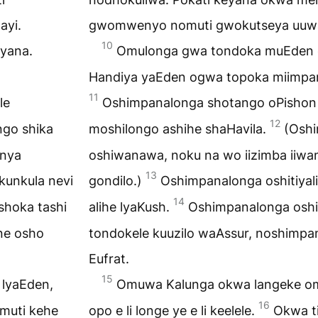
yi.
gwomwenyo nomuti gwokutseya uuwa
10
yana.
Omulonga gwa tondoka muEden e 
Handiya yaEden ogwa topoka miimpan
11
le
Oshimpanalonga shotango oPishon 
12
ngo shika
moshilongo ashihe shaHavila.
(Oshi
anya
oshiwanawa, noku na wo iizimba ii
13
kunkula nevi
gondilo.)
Oshimpanalonga oshitiyali
14
shoka tashi
alihe lyaKush.
Oshimpanalonga oshiti
ne osho
tondokele kuuzilo waAssur, noshimpa
Eufrat.
15
lyaEden,
Omuwa Kalunga okwa langeke om
16
omuti kehe
opo e li longe ye e li keelele.
Okwa ti