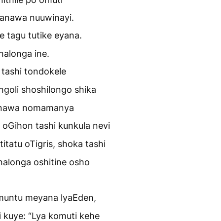
nawa nuuwinayi.
tagu tutike eyana.
alonga ine.
tashi tondokele
ngoli shoshilongo shika
wanawa nomamanya
 oGihon tashi kunkula nevi
tatu oTigris, shoka tashi
nalonga oshitine osho
untu meyana lyaEden,
 kuye: “Lya komuti kehe