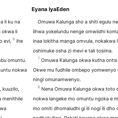
Eyana lyaEden
a li ku na
Omuwa Kalunga sho a shiti egulu ne
 okwa li
iihwa yokelundu nenge omwiidhi koma
6
o evi,
ihe
inaa lokitha manga omvula, nokakwa l
oshimuke osha zi mevi e tali tosima.
7
mbu omuntu.
Omuwa Kalunga okwa kutha ontsi y
muntu nokwa
Okwe mu fudhile ombepo yomwenyo 
ningi omunamwenyo.
8
kuuzilo,
Nena Omuwa Kalunga okwa toto e
 menithile
nokwa langeke mo omuntu ngoka e mu
lwa
mo omiti dhomaludhi gi ili nogi ili dh
i
nodhokuliwa. Pokati keyana okwa men