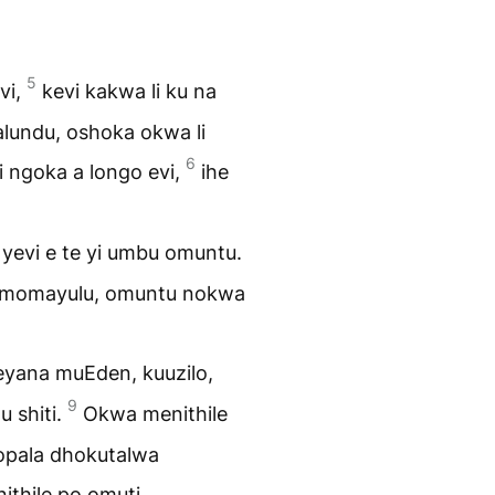
5
vi,
kevi kakwa li ku na
lundu, oshoka okwa li
6
i ngoka a longo evi,
ihe
evi e te yi umbu omuntu.
momayulu, omuntu nokwa
yana muEden, kuuzilo,
9
 shiti.
Okwa menithile
o opala dhokutalwa
ithile po omuti