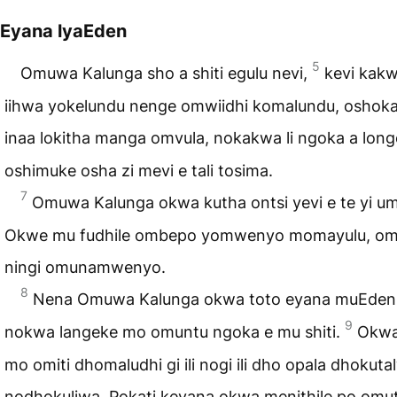
Eyana lyaEden
5
Omuwa Kalunga sho a shiti egulu nevi,
kevi kakw
iihwa yokelundu nenge omwiidhi komalundu, oshoka
inaa lokitha manga omvula, nokakwa li ngoka a long
oshimuke osha zi mevi e tali tosima.
7
Omuwa Kalunga okwa kutha ontsi yevi e te yi u
Okwe mu fudhile ombepo yomwenyo momayulu, o
ningi omunamwenyo.
8
Nena Omuwa Kalunga okwa toto eyana muEden, 
9
nokwa langeke mo omuntu ngoka e mu shiti.
Okwa
mo omiti dhomaludhi gi ili nogi ili dho opala dhokuta
nodhokuliwa. Pokati keyana okwa menithile po omut