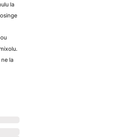
ulu la
Mosinge
lou
mixolu.
 ne la