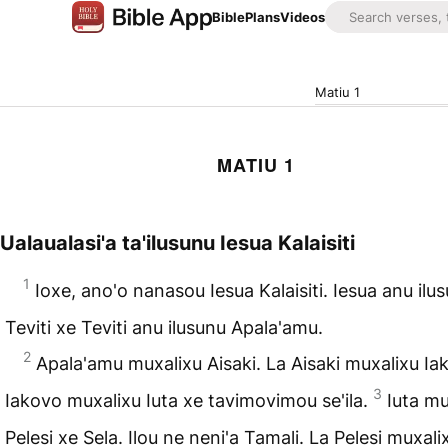
Bible
Plans
Videos
Matiu 1
MATIU 1
Ualaualasi'a ta'ilusunu Iesua Kalaisiti
1
Ioxe, ano'o nanasou Iesua Kalaisiti. Iesua anu ilu
Teviti xe Teviti anu ilusunu Apala'amu.
2
Apala'amu muxalixu Aisaki. La Aisaki muxalixu Ia
3
Iakovo muxalixu Iuta xe tavimo­vimou se'ila.
Iuta mu
Pelesi xe Sela. Ilou ne neni'a Tamali. La Pelesi muxali