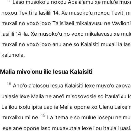
Laso musoko'u noxou Apa­la'amu xe mulu'e muxa
noxou Teviti la lasilili 14. Xe musoko'u noxou Teviti m
muxali no voxo loxo Ta'isilaeli mikalavusu ne Vaviloni
lasilili 14-la. Xe musoko'u no voxo mikalavusu xe mul
muxali no voxo loxo anu ane so Kalaisiti muxali la lasil
kalumola.
Malia mivo'onu ilie Iesua Kalaisiti
18
Ano'o a'alosou Iesua Kalaisiti lexe muvo'o axov
ualasie lexe Malia ne ane'i misosovosie so itaula'ixu 
La ilou ixolu ipita uao ia Malia opone xo Ulenu Laixe
19
muxalixu mi ne.
La itema e so mulue Iosepu ne mu
lexe ane opone laso muxavutala lexe ilou itaula'i uasi