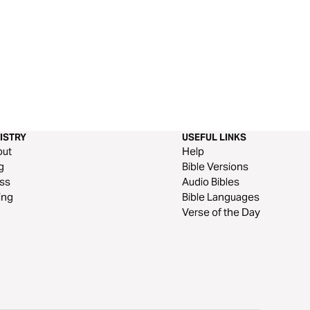
ISTRY
USEFUL LINKS
out
Help
g
Bible Versions
ss
Audio Bibles
ing
Bible Languages
Verse of the Day