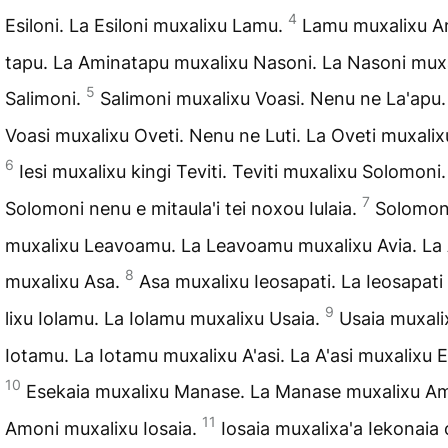
4
Esiloni. La Esiloni muxalixu Lamu.
Lamu muxalixu A
tapu. La Aminatapu muxa­lixu Nasoni. La Nasoni mux
5
Salimoni.
Salimoni muxalixu Voasi. Nenu ne La'apu.
Voasi muxalixu Oveti. Nenu ne Luti. La Oveti muxalixu
6
Iesi muxalixu kingi Teviti. Teviti muxalixu Solomoni.
7
Solomoni nenu e mitaula'i tei noxou Iulaia.
Solomon
muxalixu Leavoamu. La Leavoamu muxalixu Avia. La 
8
muxalixu Asa.
Asa muxa­lixu Ieosapati. La Ieosapat
9
lixu Iolamu. La Iolamu muxalixu Usaia.
Usaia muxali
Iotamu. La Iotamu muxalixu A'asi. La A'asi muxalixu E
10
Ese­kaia muxalixu Manase. La Manase muxalixu Am
11
Amoni muxalixu Iosaia.
Iosaia muxalixa'a Iekonaia o