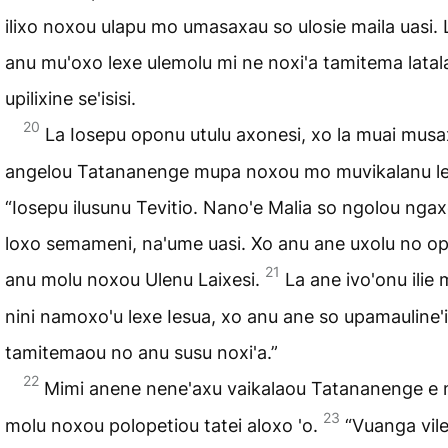
ilixo noxou ulapu mo umasaxau so ulosie maila uasi.
anu mu'oxo lexe ulemolu mi ne noxi'a tamitema latala
upilixine se'isisi.
20
La Iosepu oponu utulu axonesi, xo la muai musax
angelou Tatananenge mupa noxou mo muvikalanu le
“Iosepu ilusunu Tevitio. Nano'e Malia so ngolou ngax
loxo semameni, na'ume uasi. Xo anu ane uxolu no o
21
anu molu noxou Ulenu Laixesi.
La ane ivo'onu ilie 
nini namoxo'u lexe Iesua, xo anu ane so upamauline'i
tamitemaou no anu susu noxi'a.”
22
Mimi anene nene'axu vaika­laou Tatananenge e 
23
molu noxou polopetiou tatei aloxo 'o.
“Vua­nga vile