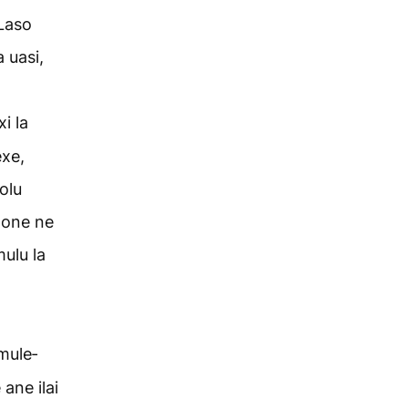
 Laso
 uasi,
i la
xe,
olu
pone ne
mulu la
mule­
 ane ilai