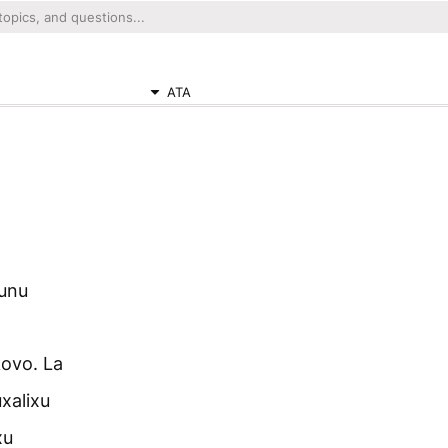
ATA
sunu
kovo. La
xalixu
xu