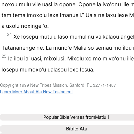
noxou mulu vile uasi la opone. Opone la ivo'onu ilie m
tamitema imoxo'u lexe Imanueli.” Uala ne laxu lexe 
a uxolu noxinge 'o.
24
Xe Iosepu mutulu laso mumu­linu vaikalaou ange
Tatana­nenge ne. La muno'e Malia so semau mo ilou 
25
Ia ilou iai uasi, mixolusi. Mixolu xo mo mivo'onu ilie
Iosepu mumoxo'u ualasou lexe Iesua.
Copyright 1999 New Tribes Mission, Sanford, FL 32771-1487
Learn More About Ata New Testament
Popular Bible Verses from
Matiu 1
Bible: 
Ata