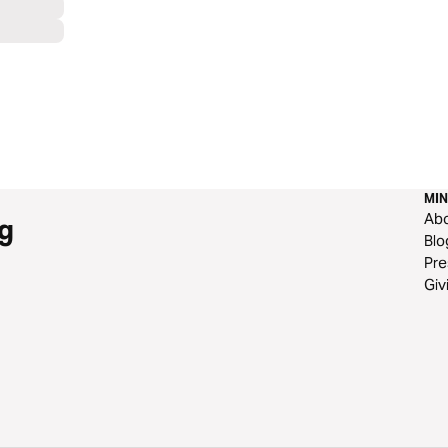
MIN
Ab
g
Blo
Pre
Giv