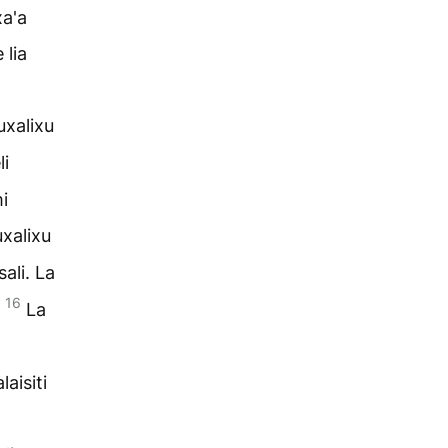
xa'a
 lia
uxalixu
li
mi
uxalixu
sali. La
16
.
La
aisiti