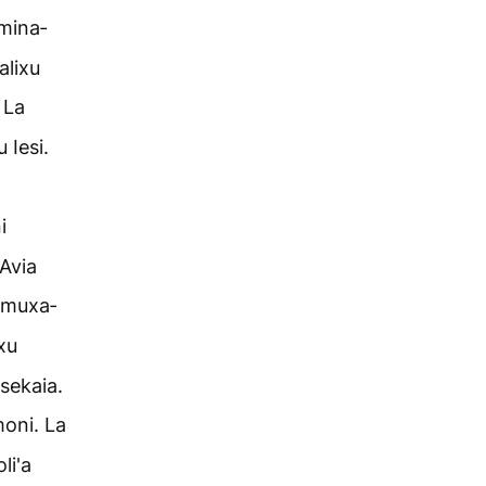
mina­
alixu
 La
 Iesi.
i
Avia
i muxa­
xu
sekaia.
oni. La
li'a