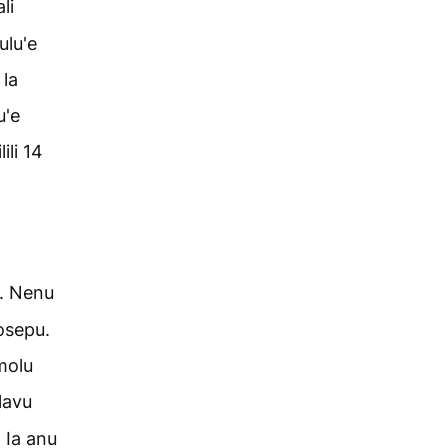
li
ulu'e
 la
u'e
ili 14
a. Nenu
Iosepu.
 molu
lavu
. Ia anu