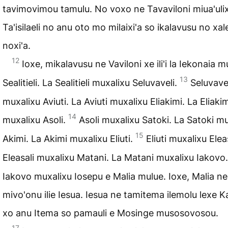
tavimo­vimou tamulu. No voxo ne Tavaviloni miua'uli
Ta'isilaeli no anu oto mo milaixi'a so ikalavusu no xale
noxi'a.
12
Ioxe, mikalavusu ne Vaviloni xe ili'i la Iekonaia m
13
Sealitieli. La Sealitieli muxalixu Seluvaveli.
Seluvave
muxa­lixu Aviuti. La Aviuti muxalixu Eliakimi. La Eliaki
14
muxalixu Asoli.
Asoli muxalixu Satoki. La Satoki m
15
Akimi. La Akimi muxalixu Eliuti.
Eliuti muxa­lixu Elea
Eleasali muxalixu Matani. La Matani muxalixu Iakovo
Iakovo muxalixu Iosepu e Malia mulue. Ioxe, Malia ne
mivo'onu ilie Iesua. Iesua ne tamitema ilemolu lexe Kal
xo anu Itema so pamauli e Mosinge musoso­vosou.
17