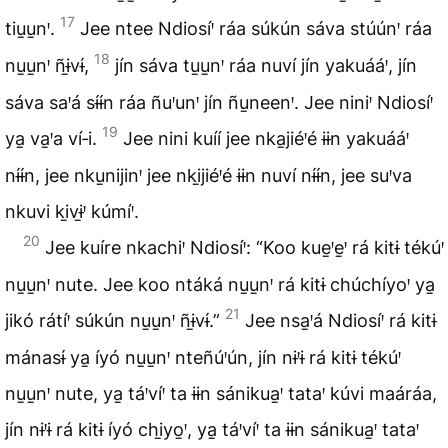
17
tiu̱u̱nꞌ.
Jee ntee Ndiosíꞌ ráa súkún sáva stúúnꞌ ráa
18
nu̱u̱nꞌ ñɨ̱vɨ́,
jín sáva tu̱u̱nꞌ ráa nuví jín yakuááꞌ, jín
sáva saꞌá sɨ́ɨ́n ráa ñuꞌunꞌ jín ñu̱neenꞌ. Jee niniꞌ Ndiosíꞌ
19
ya̱ va̱ꞌa ví‑i.
Jee nini kuíí jee nka̱jiéꞌé ɨɨn yakuááꞌ
nɨ́ɨ́n, jee nku̱nijinꞌ jee nki̱jiéꞌé ɨɨn nuví nɨ́ɨ́n, jee suꞌva
nkuvi ki̱vɨ̱ꞌ kúmíꞌ.
20
Jee kuíre nkachiꞌ Ndiosíꞌ: “Koo kue̱ꞌe̱ꞌ rá kitɨ tékúꞌ
nu̱u̱nꞌ nute. Jee koo ntáká nu̱u̱nꞌ rá kitɨ chúchíyoꞌ ya̱
21
jikó rátíꞌ súkún nu̱u̱nꞌ ñɨ̱vɨ́.”
Jee nsa̱ꞌá Ndiosíꞌ rá kitɨ
mánasɨ́ ya̱ íyó nu̱u̱nꞌ nteñúꞌún, jín nɨꞌɨ rá kitɨ tékúꞌ
nu̱u̱nꞌ nute, ya̱ táꞌvíꞌ ta ɨɨn sánikua̱ꞌ tataꞌ kúvi maáráa,
jín nɨꞌɨ rá kitɨ íyó chi̱yo̱ꞌ, ya̱ táꞌvíꞌ ta ɨɨn sánikua̱ꞌ tataꞌ