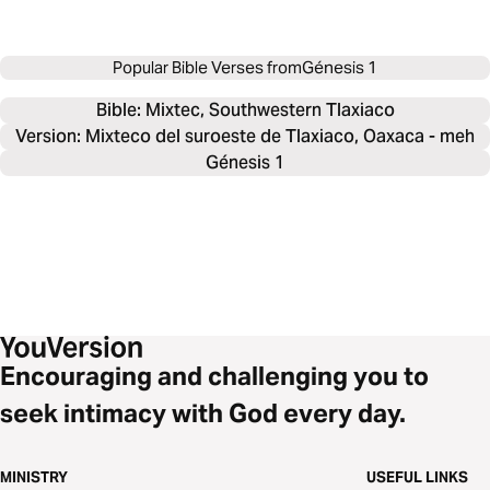
Popular Bible Verses from
Génesis 1
Bible: 
Mixtec, Southwestern Tlaxiaco
Version: Mixteco del suroeste de Tlaxiaco, Oaxaca - meh
Génesis 1
Encouraging and challenging you to
seek intimacy with God every day.
MINISTRY
USEFUL LINKS