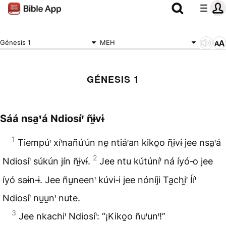
Génesis 1
MEH
GÉNESIS 1
Sáá nsa̱ꞌá Ndiosíꞌ ñɨ̱vɨ́
1
Tiempúꞌ xíꞌnañúꞌún ne̱ ntiáꞌan kiko̱o ñɨ̱vɨ́ jee nsa̱ꞌá
2
Ndiosíꞌ súkún jín ñɨ̱vɨ́.
Jee ntu kútúníꞌ ná íyó‑o jee
íyó saɨn‑ɨ. Jee ñu̱neenꞌ kúvi‑i jee nóníji Ta̱chi̱ꞌ Ííꞌ
Ndiosíꞌ nu̱u̱nꞌ nute.
3
Jee nkachiꞌ Ndiosíꞌ: “¡Kiko̱o ñuꞌunꞌ!”