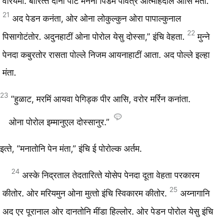
वेरियमा. बारित्‍ते दाना पीटे मनना पिंडेम पवित्र आत्माहेंदाल आसि मंता.
21
अद पेडन कनंता, ओर ओना लोकुल्‍कुन ओरा पापाल्कुनाल
22
पिसागोटंतोर. अदुनहाटीं ओना पोरोल येसु दोस्‍सा,” इंचि वेहता.
मुन्‍ने
पेनदा कबुरतोर रासता पोल्‍ले निजम आयनाहाटीं आता. अद पोल्‍ले इल्‍हा
मंता.
23
“हुळाट, मरमिं आयवा पेगिड्‍क पीर आसि, वरोर मर्रिन कनांता.
ओना पोरोल इम्मानुएल दोस्सानुर.”
इत्‍ते, “मनातोनि पेन मंता,” इंचि ई पोरोल्क अर्तम.
24
अस्‍के निद्रताल तेदतारित्‍ते योसेप पेनदा दूता वेहता परकारम
25
कीतोर. ओर मरियमुन ओना मुत्‍तो इंचि स्विकारम कीतोर.
अय्नागानि
अद एर पूरानाल ओर दानतोनि मींडा हिल्‍लोर. ओर पेडन पोरोल येसु इंचि