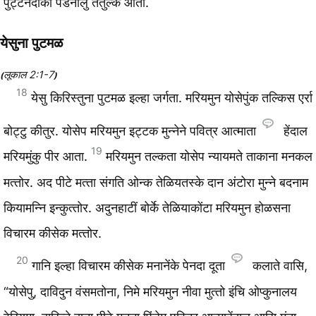
पुट्‍टनदाका पडनालुं तंतुल्क आतां.
येसुना पुटमळ
लूकाल 2:1-7
(
)
18
येसु किरिस्‍तुना पुटमळ इल्‍हा जर्गता. मरियमुन योसेपुंक तल्किस एर्रा
बोट्‍टु कीतुर. योसेप मरियमुन इट्‍टक मुन्‍नेने पवित्र आत्माता
हेंदाल
19
मरियमुंकु पीर आता.
मरियमुन तल्कता योसेप न्‍यायमते ताकाना मनकल
मत्‍तोर. अद पीटे मत्‍ता संगति ओन्क तेळियतस्के दान अंटोरा मुन्‍ने बदनाम
कियामन्‍नि इन्कुत्‍तोर. अदुनहाटीं बोर्के तेळियाकोंटा मरियमुन होळसना
विचारम कीसेक मत्‍तोर.
20
गानि इल्‍हा विचारम कीसेक मनानेंके पेनदा दूता
कलाते वासि,
“योसेपु, दाविदुन वंसमतोना, निमे मरियमुन नीवा मुत्‍तो इंचि ओप्‍कुनालय