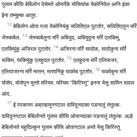
गुलाम कीसि बेबिलोन देसेमते ओयनेंके योसियांक येकोनियेल आनि इंका
ईना तम्मुह्‍क आतुर.
12
बेबिलोन ओता पजा येकोनियंकु सलितिएल पुटतोर, सलितिएलुन मर्रि
13
जेरुबाबेल.
जेरुबाबेलुना मर्रि अबियुद, अबियुदुना मर्रि एलकिमु,
14
एलकिमुंकु अजिरल पुटतोर.
अजिरना मर्रि सादोक, सादोकुना मर्रि
15
याकिम, याकिमुंकु एलहुदल पुटतोर.
एलहुदना मर्रि एलियाजर,
16
एलियाजरना मर्रि मत्‍तन, मत्‍तानिंकु याकोब पुटतोर.
याकोबुना मर्रि
योसेप, योसेपुन मुत्‍तो मरियम. मरियम “किरिस्‍तु” इनना येसु सामिन यावल
आंद.
17
ई परकारम अब्राहामुनगटाल दाविदुनदाका पडनालुं तंतुल्क.
दाविदुनगटाल बेबिलोनते गुलाम कीसि ओयानदाका पडनालुं तंतुल्क. अल्हे
बेबिलोनते यहुदिल्कुन गुलाम कीसि ओतागटाल अय्ते येसु किरिस्‍तु