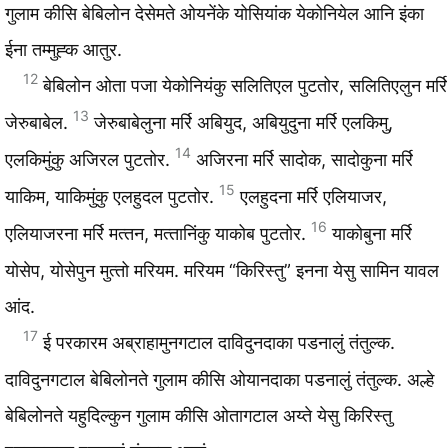
गुलाम कीसि बेबिलोन देसेमते ओयनेंके योसियांक येकोनियेल आनि इंका
ईना तम्मुह्‍क आतुर.
12
बेबिलोन ओता पजा येकोनियंकु सलितिएल पुटतोर, सलितिएलुन मर्रि
13
जेरुबाबेल.
जेरुबाबेलुना मर्रि अबियुद, अबियुदुना मर्रि एलकिमु,
14
एलकिमुंकु अजिरल पुटतोर.
अजिरना मर्रि सादोक, सादोकुना मर्रि
15
याकिम, याकिमुंकु एलहुदल पुटतोर.
एलहुदना मर्रि एलियाजर,
16
एलियाजरना मर्रि मत्‍तन, मत्‍तानिंकु याकोब पुटतोर.
याकोबुना मर्रि
योसेप, योसेपुन मुत्‍तो मरियम. मरियम “किरिस्‍तु” इनना येसु सामिन यावल
आंद.
17
ई परकारम अब्राहामुनगटाल दाविदुनदाका पडनालुं तंतुल्क.
दाविदुनगटाल बेबिलोनते गुलाम कीसि ओयानदाका पडनालुं तंतुल्क. अल्हे
बेबिलोनते यहुदिल्कुन गुलाम कीसि ओतागटाल अय्ते येसु किरिस्‍तु