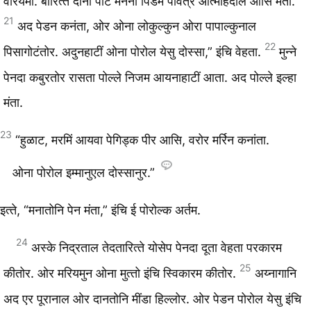
वेरियमा. बारित्‍ते दाना पीटे मनना पिंडेम पवित्र आत्माहेंदाल आसि मंता.
21
अद पेडन कनंता, ओर ओना लोकुल्‍कुन ओरा पापाल्कुनाल
22
पिसागोटंतोर. अदुनहाटीं ओना पोरोल येसु दोस्‍सा,” इंचि वेहता.
मुन्‍ने
पेनदा कबुरतोर रासता पोल्‍ले निजम आयनाहाटीं आता. अद पोल्‍ले इल्‍हा
मंता.
23
“हुळाट, मरमिं आयवा पेगिड्‍क पीर आसि, वरोर मर्रिन कनांता.
ओना पोरोल इम्मानुएल दोस्सानुर.”
इत्‍ते, “मनातोनि पेन मंता,” इंचि ई पोरोल्क अर्तम.
24
अस्‍के निद्रताल तेदतारित्‍ते योसेप पेनदा दूता वेहता परकारम
25
कीतोर. ओर मरियमुन ओना मुत्‍तो इंचि स्विकारम कीतोर.
अय्नागानि
अद एर पूरानाल ओर दानतोनि मींडा हिल्‍लोर. ओर पेडन पोरोल येसु इंचि