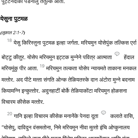
पुट्‍टनदाका पडनालुं तंतुल्क आतां.
येसुना पुटमळ
लूकाल 2:1-7
(
)
18
येसु किरिस्‍तुना पुटमळ इल्‍हा जर्गता. मरियमुन योसेपुंक तल्किस एर्रा
बोट्‍टु कीतुर. योसेप मरियमुन इट्‍टक मुन्‍नेने पवित्र आत्माता
हेंदाल
19
मरियमुंकु पीर आता.
मरियमुन तल्कता योसेप न्‍यायमते ताकाना मनकल
मत्‍तोर. अद पीटे मत्‍ता संगति ओन्क तेळियतस्के दान अंटोरा मुन्‍ने बदनाम
कियामन्‍नि इन्कुत्‍तोर. अदुनहाटीं बोर्के तेळियाकोंटा मरियमुन होळसना
विचारम कीसेक मत्‍तोर.
20
गानि इल्‍हा विचारम कीसेक मनानेंके पेनदा दूता
कलाते वासि,
“योसेपु, दाविदुन वंसमतोना, निमे मरियमुन नीवा मुत्‍तो इंचि ओप्‍कुनालय