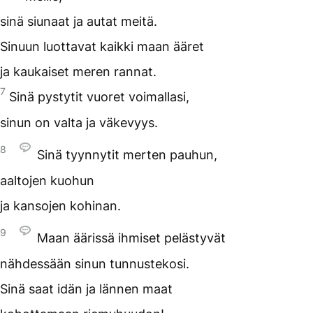
sinä siunaat ja autat meitä.
Sinuun luottavat kaikki maan ääret
ja kaukaiset meren rannat.
7
Sinä pystytit vuoret voimallasi,
sinun on valta ja väkevyys.
8
Sinä tyynnytit merten pauhun,
aaltojen kuohun
ja kansojen kohinan.
9
Maan äärissä ihmiset pelästyvät
nähdessään sinun tunnustekosi.
Sinä saat idän ja lännen maat