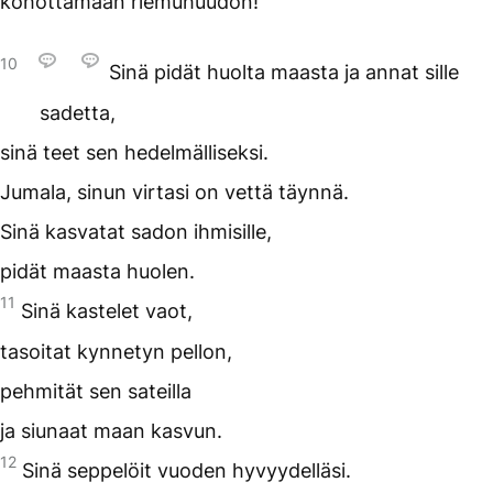
kohottamaan riemuhuudon!
10
Sinä pidät huolta maasta ja annat sille
sadetta,
sinä teet sen hedelmälliseksi.
Jumala, sinun virtasi on vettä täynnä.
Sinä kasvatat sadon ihmisille,
pidät maasta huolen.
11
Sinä kastelet vaot,
tasoitat kynnetyn pellon,
pehmität sen sateilla
ja siunaat maan kasvun.
12
Sinä seppelöit vuoden hyvyydelläsi.