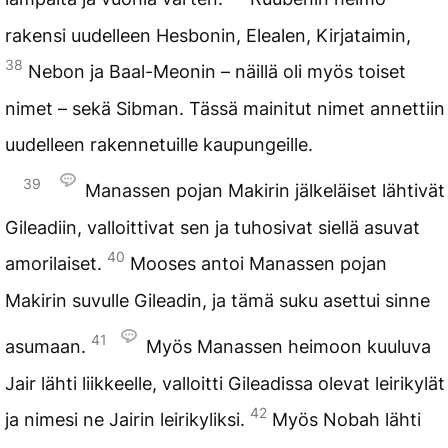
rakensi uudelleen Hesbonin, Elealen, Kirjataimin,
38
Nebon ja Baal-Meonin – näillä oli myös toiset
nimet – sekä Sibman. Tässä mainitut nimet annettiin
uudelleen rakennetuille kaupungeille.
39
Manassen pojan Makirin jälkeläiset lähtivät
Gileadiin, valloittivat sen ja tuhosivat siellä asuvat
40
amorilaiset.
Mooses antoi Manassen pojan
Makirin suvulle Gileadin, ja tämä suku asettui sinne
41
asumaan.
Myös Manassen heimoon kuuluva
Jair lähti liikkeelle, valloitti Gileadissa olevat leirikylät
42
ja nimesi ne Jairin leirikyliksi.
Myös Nobah lähti