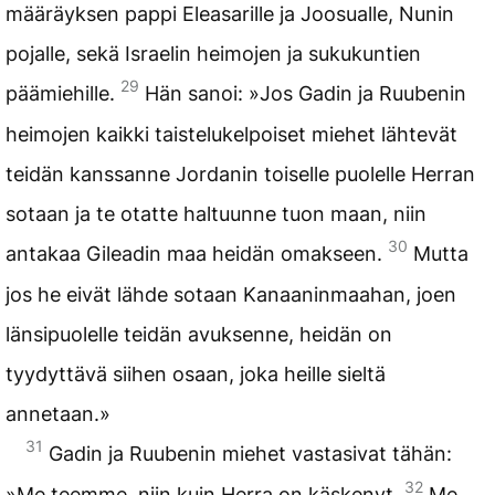
määräyksen pappi Eleasarille ja Joosualle, Nunin
pojalle, sekä Israelin heimojen ja sukukuntien
29
päämiehille.
Hän sanoi: »Jos Gadin ja Ruubenin
heimojen kaikki taistelukelpoiset miehet lähtevät
teidän kanssanne Jordanin toiselle puolelle Herran
sotaan ja te otatte haltuunne tuon maan, niin
30
antakaa Gileadin maa heidän omakseen.
Mutta
jos he eivät lähde sotaan Kanaaninmaahan, joen
länsipuolelle teidän avuksenne, heidän on
tyydyttävä siihen osaan, joka heille sieltä
annetaan.»
31
Gadin ja Ruubenin miehet vastasivat tähän:
32
»Me teemme, niin kuin Herra on käskenyt.
Me