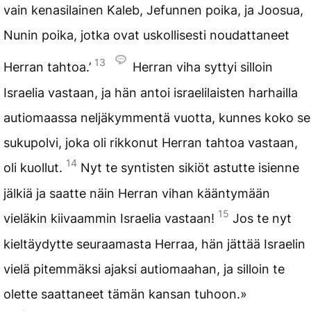
vain kenasilainen Kaleb, Jefunnen poika, ja Joosua,
Nunin poika, jotka ovat uskollisesti noudattaneet
13
Herran tahtoa.’
Herran viha syttyi silloin
Israelia vastaan, ja hän antoi israelilaisten harhailla
autiomaassa neljäkymmentä vuotta, kunnes koko se
sukupolvi, joka oli rikkonut Herran tahtoa vastaan,
14
oli kuollut.
Nyt te syntisten sikiöt astutte isienne
jälkiä ja saatte näin Herran vihan kääntymään
15
vieläkin kiivaammin Israelia vastaan!
Jos te nyt
kieltäydytte seuraamasta Herraa, hän jättää Israelin
vielä pitemmäksi ajaksi autiomaahan, ja silloin te
olette saattaneet tämän kansan tuhoon.»