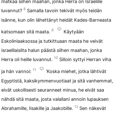
matkaa siihen maahan, jonka Herra on Israelille
8
luvannut?
Samalla tavoin tekivät myös teidän
isänne, kun olin lähettänyt heidät Kades-Barneasta
9
katsomaan sitä maata.
Käytyään
Eskolinlaaksossa ja tutkittuaan maata he veivät
israelilaisilta halun päästä siihen maahan, jonka
10
Herra oli heille luvannut.
Silloin syttyi Herran viha
11
ja hän vannoi:
’Koska miehet, jotka lähtivät
Egyptistä, kaksikymmenvuotiaat ja sitä vanhemmat,
eivät uskollisesti seuranneet minua, he eivät saa
nähdä sitä maata, josta valallani annoin lupauksen
12
Abrahamille, Iisakille ja Jaakobille.
Sen näkevät