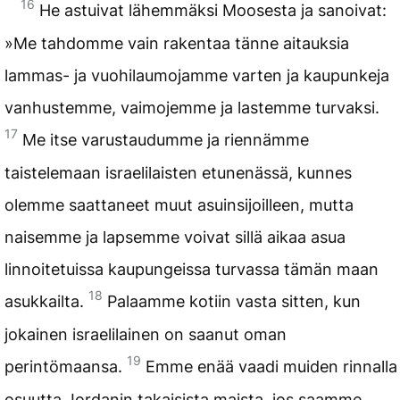
16
He astuivat lähemmäksi Moosesta ja sanoivat:
»Me tahdomme vain rakentaa tänne aitauksia
lammas- ja vuohilaumojamme varten ja kaupunkeja
vanhustemme, vaimojemme ja lastemme turvaksi.
17
Me itse varustaudumme ja riennämme
taistelemaan israelilaisten etunenässä, kunnes
olemme saattaneet muut asuinsijoilleen, mutta
naisemme ja lapsemme voivat sillä aikaa asua
linnoitetuissa kaupungeissa turvassa tämän maan
18
asukkailta.
Palaamme kotiin vasta sitten, kun
jokainen israelilainen on saanut oman
19
perintömaansa.
Emme enää vaadi muiden rinnalla
osuutta Jordanin takaisista maista, jos saamme