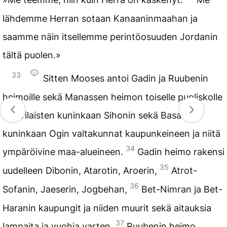
lähdemme Herran sotaan Kanaaninmaahan ja
saamme näin itsellemme perintöosuuden Jordanin
tältä puolen.»
33
Sitten Mooses antoi Gadin ja Ruubenin
heimoille sekä Manassen heimon toiselle puoliskolle
amorilaisten kuninkaan Sihonin sekä Basanin
kuninkaan Ogin valtakunnat kaupunkeineen ja niitä
34
ympäröivine maa-alueineen.
Gadin heimo rakensi
35
uudelleen Dibonin, Atarotin, Aroerin,
Atrot-
36
Sofanin, Jaeserin, Jogbehan,
Bet-Nimran ja Bet-
Haranin kaupungit ja niiden muurit sekä aitauksia
37
lampaita ja vuohia varten.
Ruubenin heimo