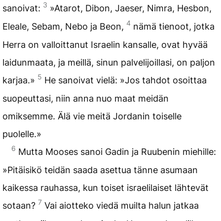
3
sanoivat:
»Atarot, Dibon, Jaeser, Nimra, Hesbon,
4
Eleale, Sebam, Nebo ja Beon,
nämä tienoot, jotka
Herra on valloittanut Israelin kansalle, ovat hyvää
laidunmaata, ja meillä, sinun palvelijoillasi, on paljon
5
karjaa.»
He sanoivat vielä: »Jos tahdot osoittaa
suopeuttasi, niin anna nuo maat meidän
omiksemme. Älä vie meitä Jordanin toiselle
puolelle.»
6
Mutta Mooses sanoi Gadin ja Ruubenin miehille:
»Pitäisikö teidän saada asettua tänne asumaan
kaikessa rauhassa, kun toiset israelilaiset lähtevät
7
sotaan?
Vai aiotteko viedä muilta halun jatkaa