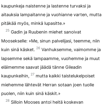
kaupunkeja naistenne ja lastenne turvaksi ja
aitauksia lampaitanne ja vuohianne varten, mutta
pitäkää myös, minkä lupasitte.»
25
Gadin ja Ruubenin miehet sanoivat
Moosekselle: »Me, sinun palvelijasi, teemme, niin
26
kuin sinä käsket.
Vanhuksemme, vaimomme ja
lapsemme sekä lampaamme, vuohemme ja muut
eläimemme saavat jäädä tänne Gileadin
27
kaupunkeihin,
mutta kaikki taistelukelpoiset
miehemme lähtevät Herran sotaan joen tuolle
puolen, niin kuin sinä käskit.»
28
Silloin Mooses antoi heitä koskevan