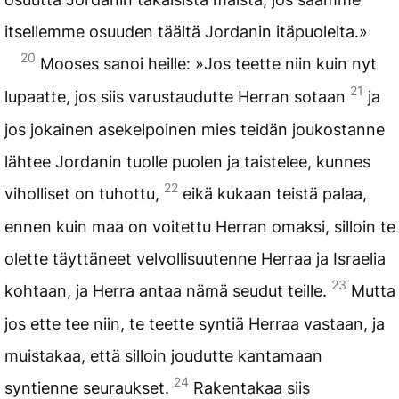
itsellemme osuuden täältä Jordanin itäpuolelta.»
20
Mooses sanoi heille: »Jos teette niin kuin nyt
21
lupaatte, jos siis varustaudutte Herran sotaan
ja
jos jokainen asekelpoinen mies teidän joukostanne
lähtee Jordanin tuolle puolen ja taistelee, kunnes
22
viholliset on tuhottu,
eikä kukaan teistä palaa,
ennen kuin maa on voitettu Herran omaksi, silloin te
olette täyttäneet velvollisuutenne Herraa ja Israelia
23
kohtaan, ja Herra antaa nämä seudut teille.
Mutta
jos ette tee niin, te teette syntiä Herraa vastaan, ja
muistakaa, että silloin joudutte kantamaan
24
syntienne seuraukset.
Rakentakaa siis