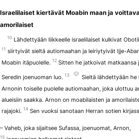
Israelilaiset kiertävät Moabin maan ja voittav
amorilaiset
10
Lähdettyään liikkeelle israelilaiset kulkivat Oboti
11
siirtyivät sieltä autiomaahan ja leiriytyivät Ijje-Aba
12
Moabin itäpuolelle.
Sitten he jatkoivat matkaansa ja
13
Seredin joenuoman luo.
Sieltä lähdettyään he l
Arnonin toiselle puolelle autiomaahan, joka ulottuu a
alueisiin saakka. Arnon on moabilaisten ja amorilaist
14
rajajoki.
Sen vuoksi sanotaan Herran sotien kirjass
– Vaheb, joka sijaitsee Sufassa, joenuomat, Arnon,
15