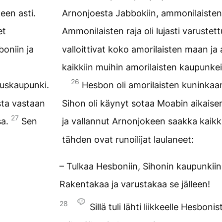
een asti.
Arnonjoesta Jabbokiin, ammonilaisten 
et
Ammonilaisten raja oli lujasti varustet
boniin ja
valloittivat koko amorilaisten maan ja 
kaikkiin muihin amorilaisten kaupunkei
26
tuskaupunki.
Hesbon oli amorilaisten kuninkaan
sta vastaan
Sihon oli käynyt sotaa Moabin aikais
27
sa.
Sen
ja vallannut Arnonjokeen saakka kaik
tähden ovat runoilijat laulaneet:
– Tulkaa Hesboniin, Sihonin kaupunkiin
Rakentakaa ja varustakaa se jälleen!
28
Sillä tuli lähti liikkeelle Hesbonis