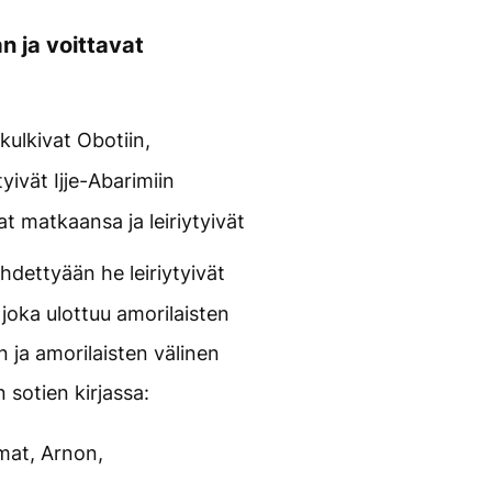
n ja voittavat
 kulkivat Obotiin,
tyivät Ijje-Abarimiin
at matkaansa ja leiriytyivät
ähdettyään he leiriytyivät
 joka ulottuu amorilaisten
n ja amorilaisten välinen
sotien kirjassa:
omat, Arnon,