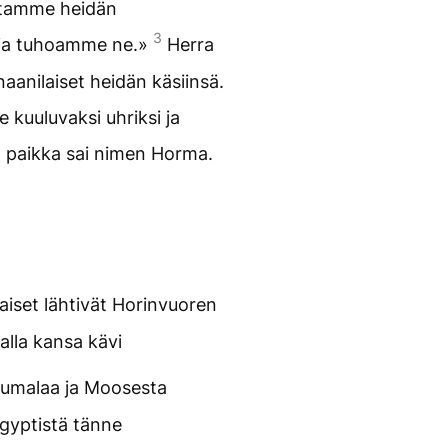
istamme heidän
3
i ja tuhoamme ne.»
Herra
naanilaiset heidän käsiinsä.
le kuuluvaksi uhriksi ja
ä paikka sai nimen Horma.
aiset lähtivät Horinvuoren
kalla kansa kävi
 Jumalaa ja Moosesta
Egyptistä tänne