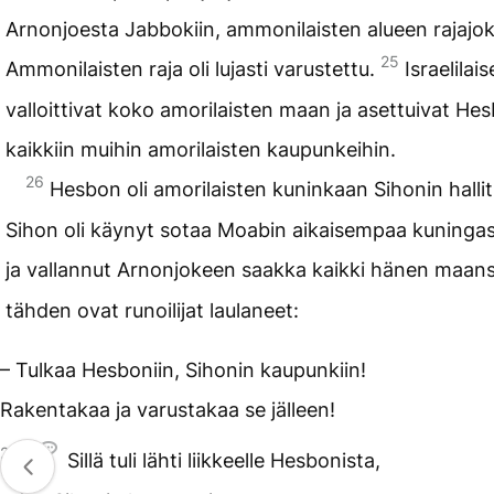
Arnonjoesta Jabbokiin, ammonilaisten alueen rajajok
25
Ammonilaisten raja oli lujasti varustettu.
Israelilais
valloittivat koko amorilaisten maan ja asettuivat Hes
kaikkiin muihin amorilaisten kaupunkeihin.
26
Hesbon oli amorilaisten kuninkaan Sihonin halli
Sihon oli käynyt sotaa Moabin aikaisempaa kuninga
ja vallannut Arnonjokeen saakka kaikki hänen maan
tähden ovat runoilijat laulaneet:
– Tulkaa Hesboniin, Sihonin kaupunkiin!
Rakentakaa ja varustakaa se jälleen!
28
Sillä tuli lähti liikkeelle Hesbonista,