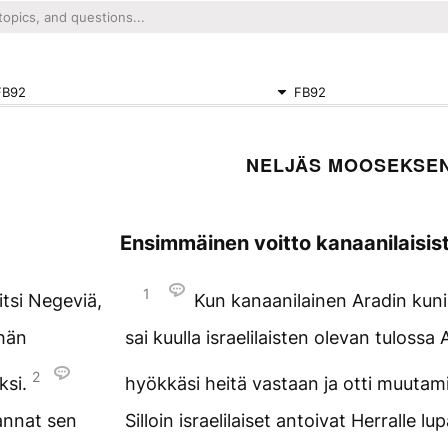
FB92
FB92
NELJÄS MOOSEKSEN
Ensimmäinen voitto kanaanilaisis
1
itsi Negeviä,
Kun kanaanilainen Aradin kunin
 hän
sai kuulla israelilaisten olevan tulossa 
2
ksi.
hyökkäsi heitä vastaan ja otti muutami
 annat sen
Silloin israelilaiset antoivat Herralle 