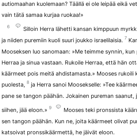
autiomaahan kuolemaan? Täällä ei ole leipää eikä vet
vain tätä samaa kurjaa ruokaa!»
6
Silloin Herra lähetti kansan kimppuun myrk
7
ja niiden puremiin kuoli suuri joukko israelilaisia.
Kan
Mooseksen luo sanomaan: »Me teimme synnin, kun
Herraa ja sinua vastaan. Rukoile Herraa, että hän ot
käärmeet pois meitä ahdistamasta.» Mooses rukoili
8
puolesta,
ja Herra sanoi Moosekselle: »Tee käärme
pane se tangon päähän. Jokainen pureman saanut, 
9
siihen, jää eloon.»
Mooses teki pronssista käär
sen tangon päähän. Kun ne, joita käärmeet olivat pu
katsoivat pronssikäärmettä, he jäivät eloon.