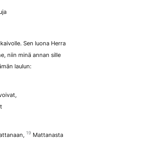
uja
in kaivolle. Sen luona Herra
, niin minä annan sille
 tämän laulun:
voivat,
t
19
 Mattanaan,
Mattanasta