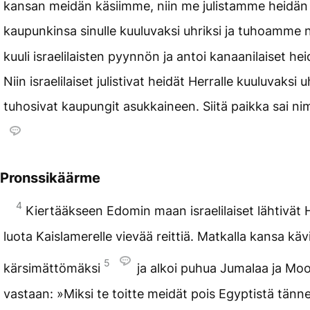
kansan meidän käsiimme, niin me julistamme heidän
kaupunkinsa sinulle kuuluvaksi uhriksi ja tuhoamme 
kuuli israelilaisten pyynnön ja antoi kanaanilaiset hei
Niin israelilaiset julistivat heidät Herralle kuuluvaksi uh
tuhosivat kaupungit asukkaineen. Siitä paikka sai n
Pronssikäärme
4
Kiertääkseen Edomin maan israelilaiset lähtivät
luota Kaislamerelle vievää reittiä. Matkalla kansa käv
5
kärsimättömäksi
ja alkoi puhua Jumalaa ja Mo
vastaan: »Miksi te toitte meidät pois Egyptistä tänn