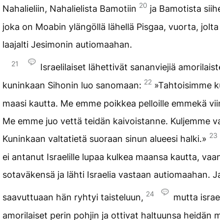
20
Nahalieliin, Nahalielista Bamotiin
ja Bamotista sii
joka on Moabin ylängöllä lähellä Pisgaa, vuorta, jolt
laajalti Jesimonin autiomaahan.
21
Israelilaiset lähettivät sananviejiä amorilais
22
kuninkaan Sihonin luo sanomaan:
»Tahtoisimme k
maasi kautta. Me emme poikkea pelloille emmekä viin
Me emme juo vettä teidän kaivoistanne. Kuljemme v
23
Kuninkaan valtatietä suoraan sinun alueesi halki.»
ei antanut Israelille lupaa kulkea maansa kautta, vaa
sotaväkensä ja lähti Israelia vastaan autiomaahan. J
24
saavuttuaan hän ryhtyi taisteluun,
mutta israel
amorilaiset perin pohjin ja ottivat haltuunsa heidän