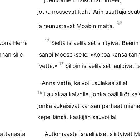
joenuomien halkomat rinteet,
jotka nousevat kohti Arin asuttuja seut
ja reunustavat Moabin maita.
16
 luona Herra
Sieltä israelilaiset siirtyivät Beer
nan sille
sanoi Moosekselle: »Kokoa kansa tänne
17
vettä.»
Silloin israelilaiset lauloivat
– Anna vettä, kaivo! Laulakaa sille!
18
Laulakaa kaivolle, jonka päälliköt kai
jonka aukaisivat kansan parhaat miehe
kepeillänsä, käskijän sauvoilla!
attanasta
Autiomaasta israelilaiset siirtyivät