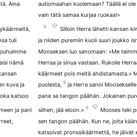
tä. Aina
autiomaahan kuolemaan? Täällä ei ole l
vain tätä samaa kurjaa ruokaa!»
6
kykäärmeitä,
Silloin Herra lähetti kansan
sa tuli
ja niiden puremiin kuoli suuri joukko isr
 puhuimme
Mooseksen luo sanomaan: »Me teimm
taisi nämä
Herraa ja sinua vastaan. Rukoile Herra
 kansan
käärmeet pois meitä ahdistamasta.» M
8
en kuva ja
puolesta,
ja Herra sanoi Moosekselle
joka katsoo
pane se tangon päähän. Jokainen pur
9
meen ja pani
siihen, jää eloon.»
Mooses teki p
rreet,
sen tangon päähän. Kun ne, joita käär
katsoivat pronssikäärmettä, he jäivät 