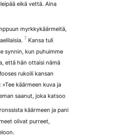
eipää eikä vettä. Aina
 kimppuun myrkkykäärmeitä,
7
aelilaisia.
Kansa tuli
e synnin, kun puhuimme
a, että hän ottaisi nämä
ooses rukoili kansan
: »Tee käärmeen kuva ja
eman saanut, joka katsoo
ronssista käärmeen ja pani
meet olivat purreet,
eloon.