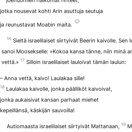
joenuomien halkomat rinteet,
jotka nousevat kohti Arin asuttuja seutuja
ja reunustavat Moabin maita.
16
Sieltä israelilaiset siirtyivät Beerin kaivolle. Sen
sanoi Moosekselle: »Kokoa kansa tänne, niin minä an
17
vettä.»
Silloin israelilaiset lauloivat tämän laulun:
– Anna vettä, kaivo! Laulakaa sille!
18
Laulakaa kaivolle, jonka päälliköt kaivoivat,
jonka aukaisivat kansan parhaat miehet
kepeillänsä, käskijän sauvoilla!
19
Autiomaasta israelilaiset siirtyivät Mattanaan,
M