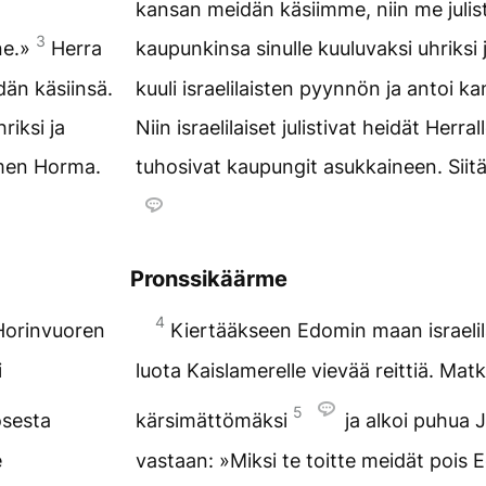
kansan meidän käsiimme, niin me jul
3
ne.»
Herra
kaupunkinsa sinulle kuuluvaksi uhriks
dän käsiinsä.
kuuli israelilaisten pyynnön ja antoi ka
riksi ja
Niin israelilaiset julistivat heidät Herral
imen Horma.
tuhosivat kaupungit asukkaineen. Siit
Pronssikäärme
4
 Horinvuoren
Kiertääkseen Edomin maan israelil
i
luota Kaislamerelle vievää reittiä. Mat
5
osesta
kärsimättömäksi
ja alkoi puhua
e
vastaan: »Miksi te toitte meidät pois 