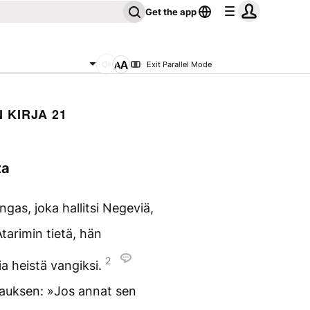
Get the app
Exit Parallel Mode
 KIRJA 21
ta
gas, joka hallitsi Negeviä,
Atarimin tietä, hän
2
a heistä vangiksi.
lupauksen: »Jos annat sen