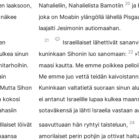
20
hen laaksoon,
Nahalieliin, Nahalielista Bamotiin
ja
a näkee
joka on Moabin ylängöllä lähellä Pisgaa
laajalti Jesimonin autiomaahan.
21
ten
Israelilaiset lähettivät sananv
22
ulkea sinun
kuninkaan Sihonin luo sanomaan:
»
itarhoihin.
maasi kautta. Me emme poikkea pelloil
ain
Me emme juo vettä teidän kaivoistann
Mutta Sihon
Kuninkaan valtatietä suoraan sinun alu
n kokosi
ei antanut Israelille lupaa kulkea maa
ahasiin
sotaväkensä ja lähti Israelia vastaan 
24
ilaiset löivät
saavuttuaan hän ryhtyi taisteluun,
 maansa
amorilaiset perin pohjin ja ottivat ha