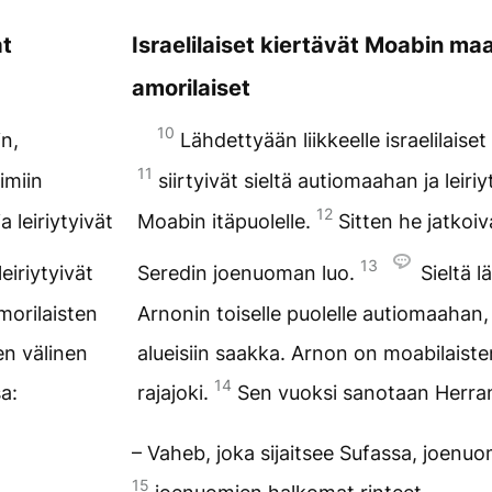
at
Israelilaiset kiertävät Moabin maa
amorilaiset
10
in,
Lähdettyään liikkeelle israelilaiset
11
rimiin
siirtyivät sieltä autiomaahan ja leiriy
12
 leiriytyivät
Moabin itäpuolelle.
Sitten he jatkoiv
13
eiriytyivät
Seredin joenuoman luo.
Sieltä l
morilaisten
Arnonin toiselle puolelle autiomaahan,
en välinen
alueisiin saakka. Arnon on moabilaiste
14
a:
rajajoki.
Sen vuoksi sanotaan Herran 
– Vaheb, joka sijaitsee Sufassa, joenu
15