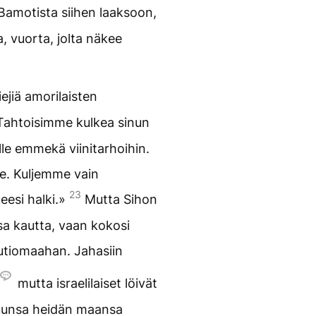
 Bamotista siihen laaksoon,
, vuorta, jolta näkee
iejiä amorilaisten
Tahtoisimme kulkea sinun
le emmekä viinitarhoihin.
e. Kuljemme vain
23
eesi halki.»
Mutta Sihon
nsa kautta, vaan kokosi
autiomaahan. Jahasiin
mutta israelilaiset löivät
ltuunsa heidän maansa