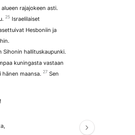
alueen rajajokeen asti.
25
tu.
Israelilaiset
asettuivat Hesboniin ja
hin.
 Sihonin hallituskaupunki.
empaa kuningasta vastaan
27
ki hänen maansa.
Sen
!
ta,