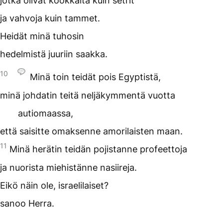
jotka olivat kookkaita kuin setrit
ja vahvoja kuin tammet.
Heidät minä tuhosin
hedelmistä juuriin saakka.
10
Minä toin teidät pois Egyptistä,
minä johdatin teitä neljäkymmentä vuotta
autiomaassa,
että saisitte omaksenne amorilaisten maan.
11
Minä herätin teidän pojistanne profeettoja
ja nuorista miehistänne nasiireja.
Eikö näin ole, israelilaiset?
sanoo Herra.