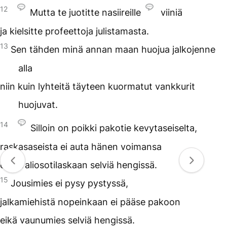
12
Mutta te juotitte nasiireille
viiniä
ja kielsitte profeettoja julistamasta.
13
Sen tähden minä annan maan huojua jalkojenne
alla
niin kuin lyhteitä täyteen kuormatut vankkurit
huojuvat.
14
Silloin on poikki pakotie kevytaseiselta,
raskasaseista ei auta hänen voimansa
eikä valiosotilaskaan selviä hengissä.
15
Jousimies ei pysy pystyssä,
jalkamiehistä nopeinkaan ei pääse pakoon
eikä vaunumies selviä hengissä.