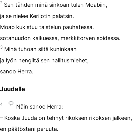
2
Sen tähden minä sinkoan tulen Moabiin,
ja se nielee Kerijotin palatsin.
Moab kukistuu taistelun pauhatessa,
sotahuudon kaikuessa, merkkitorven soidessa.
3
Minä tuhoan siltä kuninkaan
ja lyön hengiltä sen hallitusmiehet,
sanoo Herra.
Juudalle
4
Näin sanoo Herra:
– Koska Juuda on tehnyt rikoksen rikoksen jälkeen,
en päätöstäni peruuta.