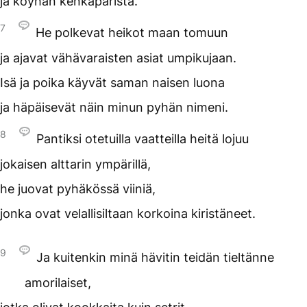
ja köyhän kenkäparista.
7
He polkevat heikot maan tomuun
ja ajavat vähävaraisten asiat umpikujaan.
Isä ja poika käyvät saman naisen luona
ja häpäisevät näin minun pyhän nimeni.
8
Pantiksi otetuilla vaatteilla heitä lojuu
jokaisen alttarin ympärillä,
he juovat pyhäkössä viiniä,
jonka ovat velallisiltaan korkoina kiristäneet.
9
Ja kuitenkin minä hävitin teidän tieltänne
amorilaiset,