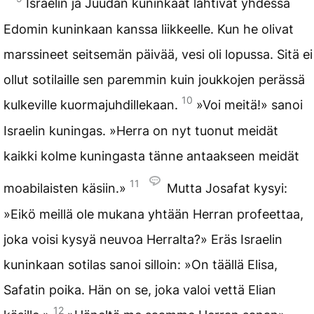
Israelin ja Juudan kuninkaat lähtivät yhdessä
Edomin kuninkaan kanssa liikkeelle. Kun he olivat
marssineet seitsemän päivää, vesi oli lopussa. Sitä ei
ollut sotilaille sen paremmin kuin joukkojen perässä
10
kulkeville kuormajuhdillekaan.
»Voi meitä!» sanoi
Israelin kuningas. »Herra on nyt tuonut meidät
kaikki kolme kuningasta tänne antaakseen meidät
11
moabilaisten käsiin.»
Mutta Josafat kysyi:
»Eikö meillä ole mukana yhtään Herran profeettaa,
joka voisi kysyä neuvoa Herralta?» Eräs Israelin
kuninkaan sotilas sanoi silloin: »On täällä Elisa,
Safatin poika. Hän on se, joka valoi vettä Elian
12