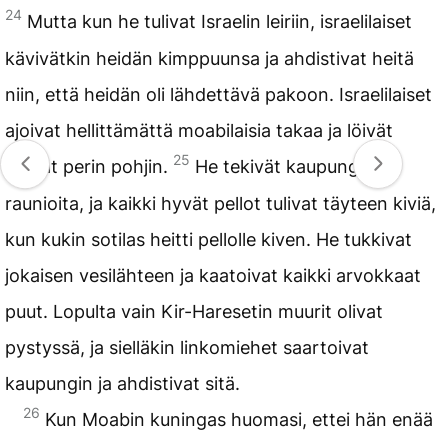
24
Mutta kun he tulivat Israelin leiriin, israelilaiset
kävivätkin heidän kimppuunsa ja ahdistivat heitä
niin, että heidän oli lähdettävä pakoon. Israelilaiset
ajoivat hellittämättä moabilaisia takaa ja löivät
25
heidät perin pohjin.
He tekivät kaupungeista
raunioita, ja kaikki hyvät pellot tulivat täyteen kiviä,
kun kukin sotilas heitti pellolle kiven. He tukkivat
jokaisen vesilähteen ja kaatoivat kaikki arvokkaat
puut. Lopulta vain Kir-Haresetin muurit olivat
pystyssä, ja sielläkin linkomiehet saartoivat
kaupungin ja ahdistivat sitä.
26
Kun Moabin kuningas huomasi, ettei hän enää