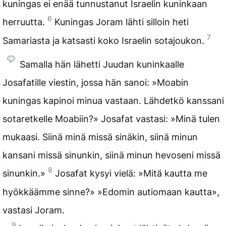
kuningas ei enää tunnustanut Israelin kuninkaan
6
herruutta.
Kuningas Joram lähti silloin heti
7
Samariasta ja katsasti koko Israelin sotajoukon.
Samalla hän lähetti Juudan kuninkaalle
Josafatille viestin, jossa hän sanoi: »Moabin
kuningas kapinoi minua vastaan. Lähdetkö kanssani
sotaretkelle Moabiin?» Josafat vastasi: »Minä tulen
mukaasi. Siinä minä missä sinäkin, siinä minun
kansani missä sinunkin, siinä minun hevoseni missä
8
sinunkin.»
Josafat kysyi vielä: »Mitä kautta me
hyökkäämme sinne?» »Edomin autiomaan kautta»,
vastasi Joram.
9