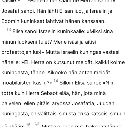
käsille.»
»Häneltä me saamme Herran sanan»,
Josafat sanoi. Hän lähti Elisan luo, ja Israelin ja
Edomin kuninkaat lähtivät hänen kanssaan.
13
Elisa sanoi Israelin kuninkaalle: »Miksi sinä
minun luokseni tulet? Mene isäsi ja äitisi
profeettojen luo!» Mutta Israelin kuningas vastasi
hänelle: »Ei, Herra on kutsunut meidät, kaikki kolme
kuningasta, tänne. Aikooko hän antaa meidät
14
moabilaisten käsiin?»
Silloin Elisa sanoi: »Niin
totta kuin Herra Sebaot elää, hän, jota minä
palvelen: ellen pitäisi arvossa Josafatia, Juudan
kuningasta, en välittäisi sinusta enkä katsoisi sinuun
15
päinkään!
Mutta olkoon nyt, hakekaa tänne