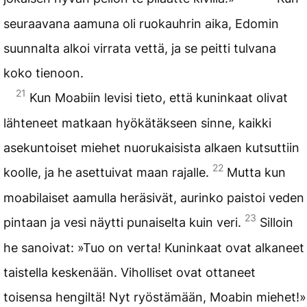
seuraavana aamuna oli ruokauhrin aika, Edomin
suunnalta alkoi virrata vettä, ja se peitti tulvana
koko tienoon.
21
Kun Moabiin levisi tieto, että kuninkaat olivat
lähteneet matkaan hyökätäkseen sinne, kaikki
asekuntoiset miehet nuorukaisista alkaen kutsuttiin
22
koolle, ja he asettuivat maan rajalle.
Mutta kun
moabilaiset aamulla heräsivät, aurinko paistoi veden
23
pintaan ja vesi näytti punaiselta kuin veri.
Silloin
he sanoivat: »Tuo on verta! Kuninkaat ovat alkaneet
taistella keskenään. Viholliset ovat ottaneet
toisensa hengiltä! Nyt ryöstämään, Moabin miehet!»