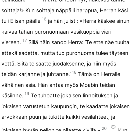
soittaja!» Kun soittaja näppäili harppua, Herran käsi
16
tuli Elisan päälle
ja hän julisti: »Herra käskee sinun
kaivaa tähän puronuomaan vesikuoppia vieri
17
viereen.
Sillä näin sanoo Herra: ’Te ette näe tuulta
ettekä sadetta, mutta tuo puronuoma tulee täyteen
vettä. Siitä te saatte juodaksenne, ja niin myös
18
teidän karjanne ja juhtanne.’
Tämä on Herralle
vähäinen asia. Hän antaa myös Moabin teidän
19
käsiinne.
Te tuhoatte jokaisen linnoituksen ja
jokaisen varustetun kaupungin, te kaadatte jokaisen
arvokkaan puun ja tukitte kaikki vesilähteet, ja
20
jokaisen hyvän pellon te pilaatte kivillä.»
Kun