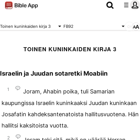
Toinen kuninkaiden kirja 3
FB92
TOINEN KUNINKAIDEN KIRJA 3
Israelin ja Juudan sotaretki Moabiin
1
Joram, Ahabin poika, tuli Samarian
kaupungissa Israelin kuninkaaksi Juudan kuninkaan
Josafatin kahdeksantenatoista hallitusvuotena. Hän
hallitsi kaksitoista vuotta.
2
Joram teki sitä, mikä on väärää Herran