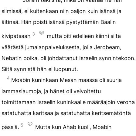
silmissä, ei kuitenkaan niin paljon kuin isänsä ja
äitinsä. Hän poisti isänsä pystyttämän Baalin
3
kivipatsaan
mutta piti edelleen kiinni siitä
väärästä jumalanpalveluksesta, jolla Jerobeam,
Nebatin poika, oli johdattanut Israelin synnintekoon.
Siitä synnistä hän ei luopunut.
4
Moabin kuninkaan Mesan maassa oli suuria
lammaslaumoja, ja hänet oli velvoitettu
toimittamaan Israelin kuninkaalle määräajoin verona
satatuhatta karitsaa ja satatuhatta keritsemätöntä
5
pässiä.
Mutta kun Ahab kuoli, Moabin