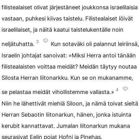
filistealaiset olivat järjestäneet joukkonsa israelilaisia
vastaan, puhkesi kiivas taistelu. Filistealaiset löivät
israelilaiset, ja näitä kaatui taistelukentälle noin
3
neljätuhatta.
Kun sotaväki oli palannut leiriinsä,
Israelin johtajat sanoivat: »Miksi Herra antoi tänään
filistealaisten voittaa meidät? Meidän täytyy noutaa
Silosta Herran liitonarkku. Kun se on mukanamme,
4
se pelastaa meidät vihollistemme vallasta.»
Niin he lähettivät miehiä Siloon, ja nämä toivat sieltä
Herran Sebaotin liitonarkun, hänen, jonka istuinta
kerubit kannattavat. Jumalan liitonarkun mukana
seurasivat Eelin pojat Hofni ja Pinehas.