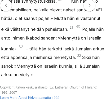
ankarissa synnytystuskissa.
Kun hän oli jo
kuolemaisillaan, paikalla olevat naiset sanoivat: »Ei
hätää, olet saanut pojan.» Mutta hän ei vastannut
21
eikä välittänyt heidän puheistaan.
Pojalle hän
antoi nimen Ikabod sanoen: »Mennyttä on Israelin
kunnia»
– tällä hän tarkoitti sekä Jumalan arkun
22
että appensa ja miehensä menetystä.
Siksi hän
sanoi: »Mennyttä on Israelin kunnia, sillä Jumalan
arkku on viety.»
Copyright Kirkon keskusrahasto (Ev. Lutheran Church of Finland),
1992, 2007
Learn More About Kirkkoraamattu 1992