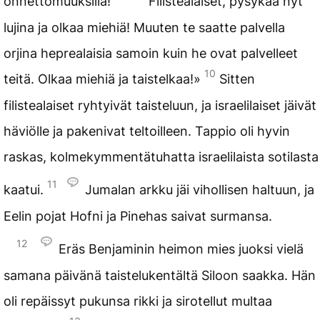
onnettomuuksilla!
Filistealaiset, pysykää nyt
lujina ja olkaa miehiä! Muuten te saatte palvella
orjina heprealaisia samoin kuin he ovat palvelleet
10
teitä. Olkaa miehiä ja taistelkaa!»
Sitten
filistealaiset ryhtyivät taisteluun, ja israelilaiset jäivät
häviölle ja pakenivat teltoilleen. Tappio oli hyvin
raskas, kolmekymmentätuhatta israelilaista sotilasta
11
kaatui.
Jumalan arkku jäi vihollisen haltuun, ja
Eelin pojat Hofni ja Pinehas saivat surmansa.
12
Eräs Benjaminin heimon mies juoksi vielä
samana päivänä taistelukentältä Siloon saakka. Hän
oli repäissyt pukunsa rikki ja sirotellut multaa