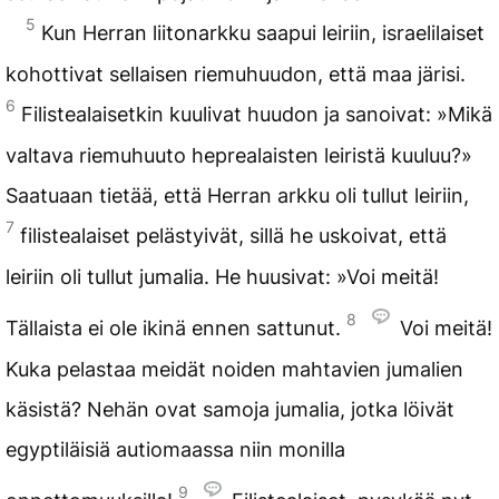
5
Kun Herran liitonarkku saapui leiriin, israelilaiset
kohottivat sellaisen riemuhuudon, että maa järisi.
6
Filistealaisetkin kuulivat huudon ja sanoivat: »Mikä
valtava riemuhuuto heprealaisten leiristä kuuluu?»
Saatuaan tietää, että Herran arkku oli tullut leiriin,
7
filistealaiset pelästyivät, sillä he uskoivat, että
leiriin oli tullut jumalia. He huusivat: »Voi meitä!
8
Tällaista ei ole ikinä ennen sattunut.
Voi meitä!
Kuka pelastaa meidät noiden mahtavien jumalien
käsistä? Nehän ovat samoja jumalia, jotka löivät
egyptiläisiä autiomaassa niin monilla
9