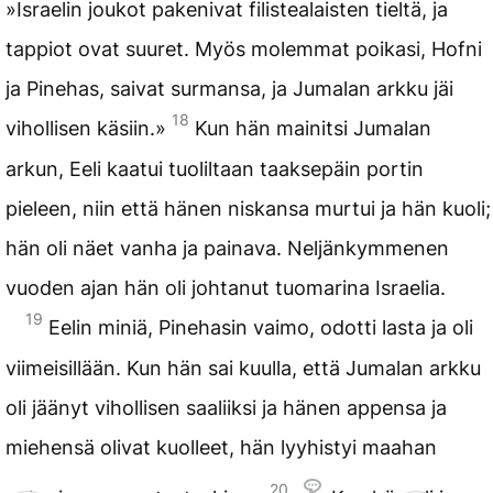
»Israelin joukot pakenivat filistealaisten tieltä, ja
tappiot ovat suuret. Myös molemmat poikasi, Hofni
ja Pinehas, saivat surmansa, ja Jumalan arkku jäi
18
vihollisen käsiin.»
Kun hän mainitsi Jumalan
arkun, Eeli kaatui tuoliltaan taaksepäin portin
pieleen, niin että hänen niskansa murtui ja hän kuoli;
hän oli näet vanha ja painava. Neljänkymmenen
vuoden ajan hän oli johtanut tuomarina Israelia.
19
Eelin miniä, Pinehasin vaimo, odotti lasta ja oli
viimeisillään. Kun hän sai kuulla, että Jumalan arkku
oli jäänyt vihollisen saaliiksi ja hänen appensa ja
miehensä olivat kuolleet, hän lyyhistyi maahan
20