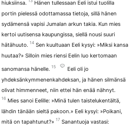
13
hiuksiinsa.
Hänen tullessaan Eeli istui tuolilla
portin pielessä odottamassa tietoja, sillä hänen
sydämensä vapisi Jumalan arkun takia. Kun mies
kertoi uutisensa kaupungissa, siellä nousi suuri
14
hätähuuto.
Sen kuultuaan Eeli kysyi: »Miksi kansa
huutaa?» Silloin mies riensi Eelin luo kertomaan
15
sanomansa hänelle.
Eeli oli jo
yhdeksänkymmenenkahdeksan, ja hänen silmänsä
olivat himmenneet, niin ettei hän enää nähnyt.
16
Mies sanoi Eelille: »Minä tulen taistelukentältä,
lähdin tänään sieltä pakoon.» Eeli kysyi: »Poikani,
17
mitä on tapahtunut?»
Sanantuoja vastasi: