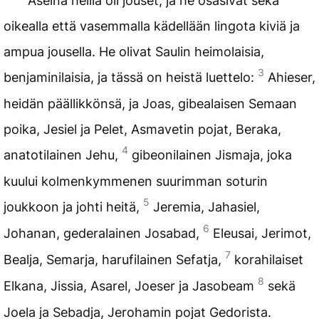
Aseina heillä oli jouset, ja he osasivat sekä
oikealla että vasemmalla kädellään lingota kiviä ja
ampua jousella. He olivat Saulin heimolaisia,
3
benjaminilaisia, ja tässä on heistä luettelo:
Ahieser,
heidän päällikkönsä, ja Joas, gibealaisen Semaan
poika, Jesiel ja Pelet, Asmavetin pojat, Beraka,
4
anatotilainen Jehu,
gibeonilainen Jismaja, joka
kuului kolmenkymmenen suurimman soturin
5
joukkoon ja johti heitä,
Jeremia, Jahasiel,
6
Johanan, gederalainen Josabad,
Eleusai, Jerimot,
7
Bealja, Semarja, harufilainen Sefatja,
korahilaiset
8
Elkana, Jissia, Asarel, Joeser ja Jasobeam
sekä
Joela ja Sebadja, Jerohamin pojat Gedorista.