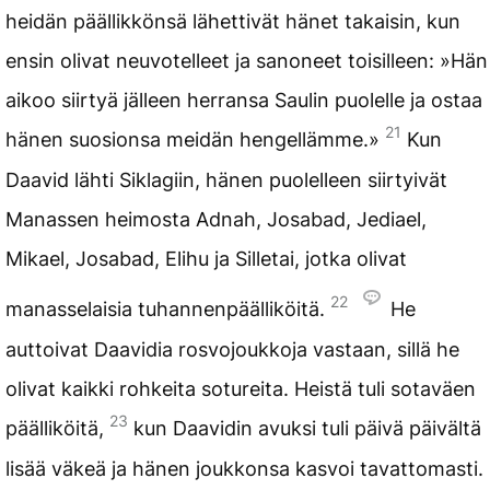
heidän päällikkönsä lähettivät hänet takaisin, kun
ensin olivat neuvotelleet ja sanoneet toisilleen: »Hän
aikoo siirtyä jälleen herransa Saulin puolelle ja ostaa
21
hänen suosionsa meidän hengellämme.»
Kun
Daavid lähti Siklagiin, hänen puolelleen siirtyivät
Manassen heimosta Adnah, Josabad, Jediael,
Mikael, Josabad, Elihu ja Silletai, jotka olivat
22
manasselaisia tuhannenpäälliköitä.
He
auttoivat Daavidia rosvojoukkoja vastaan, sillä he
olivat kaikki rohkeita sotureita. Heistä tuli sotaväen
23
päälliköitä,
kun Daavidin avuksi tuli päivä päivältä
lisää väkeä ja hänen joukkonsa kasvoi tavattomasti.