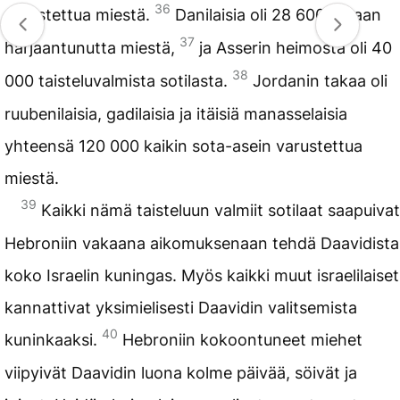
36
varustettua miestä.
Danilaisia oli 28 600 sotaan
37
harjaantunutta miestä,
ja Asserin heimosta oli 40
38
000 taisteluvalmista sotilasta.
Jordanin takaa oli
ruubenilaisia, gadilaisia ja itäisiä manasselaisia
yhteensä 120 000 kaikin sota-asein varustettua
miestä.
39
Kaikki nämä taisteluun valmiit sotilaat saapuivat
Hebroniin vakaana aikomuksenaan tehdä Daavidista
koko Israelin kuningas. Myös kaikki muut israelilaiset
kannattivat yksimielisesti Daavidin valitsemista
40
kuninkaaksi.
Hebroniin kokoontuneet miehet
viipyivät Daavidin luona kolme päivää, söivät ja