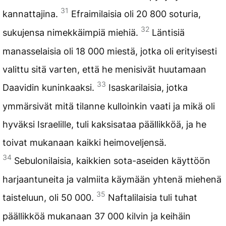
31
kannattajina.
Efraimilaisia oli 20 800 soturia,
32
sukujensa nimekkäimpiä miehiä.
Läntisiä
manasselaisia oli 18 000 miestä, jotka oli erityisesti
valittu sitä varten, että he menisivät huutamaan
33
Daavidin kuninkaaksi.
Isaskarilaisia, jotka
ymmärsivät mitä tilanne kulloinkin vaati ja mikä oli
hyväksi Israelille, tuli kaksisataa päällikköä, ja he
toivat mukanaan kaikki heimoveljensä.
34
Sebulonilaisia, kaikkien sota-aseiden käyttöön
harjaantuneita ja valmiita käymään yhtenä miehenä
35
taisteluun, oli 50 000.
Naftalilaisia tuli tuhat
päällikköä mukanaan 37 000 kilvin ja keihäin