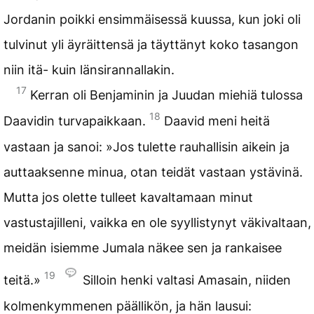
Jordanin poikki ensimmäisessä kuussa, kun joki oli
tulvinut yli äyräittensä ja täyttänyt koko tasangon
niin itä- kuin länsirannallakin.
17
Kerran oli Benjaminin ja Juudan miehiä tulossa
18
Daavidin turvapaikkaan.
Daavid meni heitä
vastaan ja sanoi: »Jos tulette rauhallisin aikein ja
auttaaksenne minua, otan teidät vastaan ystävinä.
Mutta jos olette tulleet kavaltamaan minut
vastustajilleni, vaikka en ole syyllistynyt väkivaltaan,
meidän isiemme Jumala näkee sen ja rankaisee
19
teitä.»
Silloin henki valtasi Amasain, niiden
kolmenkymmenen päällikön, ja hän lausui: