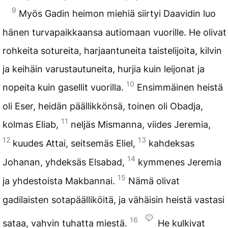
9
Myös Gadin heimon miehiä siirtyi Daavidin luo
hänen turvapaikkaansa autiomaan vuorille. He olivat
rohkeita sotureita, harjaantuneita taistelijoita, kilvin
ja keihäin varustautuneita, hurjia kuin leijonat ja
10
nopeita kuin gasellit vuorilla.
Ensimmäinen heistä
oli Eser, heidän päällikkönsä, toinen oli Obadja,
11
kolmas Eliab,
neljäs Mismanna, viides Jeremia,
12
13
kuudes Attai, seitsemäs Eliel,
kahdeksas
14
Johanan, yhdeksäs Elsabad,
kymmenes Jeremia
15
ja yhdestoista Makbannai.
Nämä olivat
gadilaisten sotapäälliköitä, ja vähäisin heistä vastasi
16
sataa, vahvin tuhatta miestä.
He kulkivat