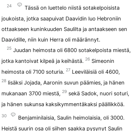
24
Tässä on luettelo niistä sotakelpoisista
joukoista, jotka saapuivat Daavidin luo Hebroniin
ottaakseen kuninkuuden Saulilta ja antaakseen sen
Daavidille, niin kuin Herra oli määrännyt.
25
Juudan heimosta oli 6800 sotakelpoista miestä,
26
jotka kantoivat kilpeä ja keihästä.
Simeonin
27
heimosta oli 7100 soturia.
Leeviläisiä oli 4600,
28
lisäksi Jojada, Aaronin suvun päämies, ja hänen
29
mukanaan 3700 miestä,
sekä Sadok, nuori soturi,
ja hänen sukunsa kaksikymmentäkaksi päällikköä.
30
Benjaminilaisia, Saulin heimolaisia, oli 3000.
Heistä suurin osa oli siihen saakka pysynyt Saulin