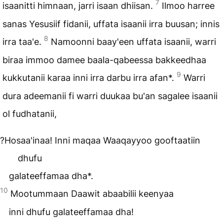
7
isaanitti himnaan, jarri isaan dhiisan.
Ilmoo harree
sanas Yesusiif fidanii, uffata isaanii irra buusan; innis
8
irra taa'e.
Namoonni baay'een uffata isaanii, warri
biraa immoo damee baala-qabeessa bakkeedhaa
9
kukkutanii karaa inni irra darbu irra afan*.
Warri
dura adeemanii fi warri duukaa bu'an sagalee isaanii
ol fudhatanii,
?Hosaa'inaa! Inni maqaa Waaqayyoo gooftaatiin
dhufu
galateeffamaa dha*.
10
Mootummaan Daawit abaabilii keenyaa
inni dhufu galateeffamaa dha!