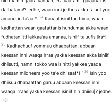
hin mamin gaara kanaan, ?Ol kaafami, galaanattis
darbatami!? jedhe, waan inni jedhus akka ta'uuf yoo
24
amane, in ta'aaf*.
Kanaaf isinittan hima; waan
kadhattan waan gaafattanis hundumaa akka waan
fudhataniitti lakkaa'aa amanaa, isiniif ta'uufis jira*!
25
Kadhachuuf yommuu dhaabattan, abbaan
keessan inni waaqa irraa yakka keessan akka isiniif
dhiisutti, namni tokko waa isinitti yakkee yaada
26
keessan miidheera yoo ta'e dhiisaaf*! [
Isin yoo
dhiisuu dhabaattan garuu abbaan keessan inni
waaqa irraas yakka keessan isiniif hin dhiisu]? jedhe.