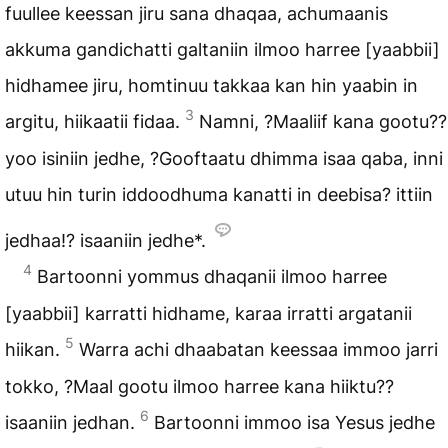
fuullee keessan jiru sana dhaqaa, achumaanis
akkuma gandichatti galtaniin ilmoo harree [yaabbii]
hidhamee jiru, homtinuu takkaa kan hin yaabin in
3
argitu, hiikaatii fidaa.
Namni, ?Maaliif kana gootu??
yoo isiniin jedhe, ?Gooftaatu dhimma isaa qaba, inni
utuu hin turin iddoodhuma kanatti in deebisa? ittiin
jedhaa!? isaaniin jedhe*.
4
Bartoonni yommus dhaqanii ilmoo harree
[yaabbii] karratti hidhame, karaa irratti argatanii
5
hiikan.
Warra achi dhaabatan keessaa immoo jarri
tokko, ?Maal gootu ilmoo harree kana hiiktu??
6
isaaniin jedhan.
Bartoonni immoo isa Yesus jedhe