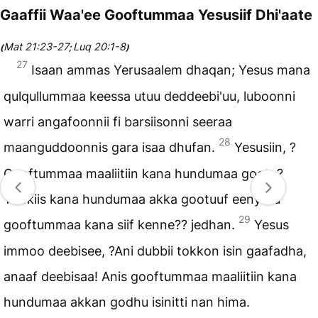
Gaaffii Waa'ee Gooftummaa Yesusiif Dhi'aate
Mat 21:23-27
Luq 20:1-8
(
;
)
27
Isaan ammas Yerusaalem dhaqan; Yesus mana
qulqullummaa keessa utuu deddeebi'uu, luboonni
warri angafoonnii fi barsiisonni seeraa
28
maanguddoonnis gara isaa dhufan.
Yesusiin, ?
Gooftummaa maaliitiin kana hundumaa goota?
Yookiis kana hundumaa akka gootuuf eenyutu
29
gooftummaa kana siif kenne?? jedhan.
Yesus
immoo deebisee, ?Ani dubbii tokkon isin gaafadha,
anaaf deebisaa! Anis gooftummaa maaliitiin kana
hundumaa akkan godhu isinitti nan hima.