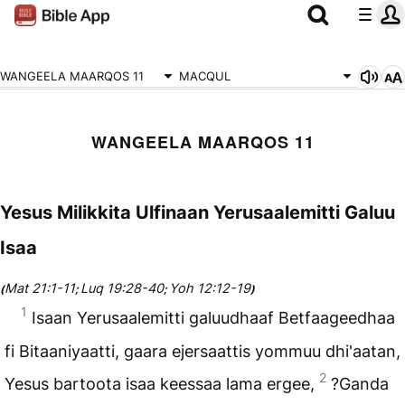
WANGEELA MAARQOS 11
MACQUL
WANGEELA MAARQOS 11
Yesus Milikkita Ulfinaan Yerusaalemitti Galuu
Isaa
Mat 21:1-11
Luq 19:28-40
Yoh 12:12-19
(
;
;
)
1
Isaan Yerusaalemitti galuudhaaf Betfaageedhaa
fi Bitaaniyaatti, gaara ejersaattis yommuu dhi'aatan,
2
Yesus bartoota isaa keessaa lama ergee,
?Ganda