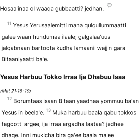
Hosaa'inaa ol waaqa gubbaatti? jedhan.
11
Yesus Yerusaalemitti mana qulqullummaatti
galee waan hundumaa ilaale; galgalaa'uus
jalqabnaan bartoota kudha lamaanii wajjin gara
Bitaaniyaatti ba'e.
Yesus Harbuu Tokko Irraa Ija Dhabuu Isaa
Mat 21:18-19
(
)
12
Borumtaas isaan Bitaaniyaadhaa yommuu ba'an
13
Yesus in beela'e.
Muka harbuu baala qabu tokkos
fagootti argee, ija irraa argadha laataa? jedhee
dhaqe. Inni mukicha bira ga'ee baala malee