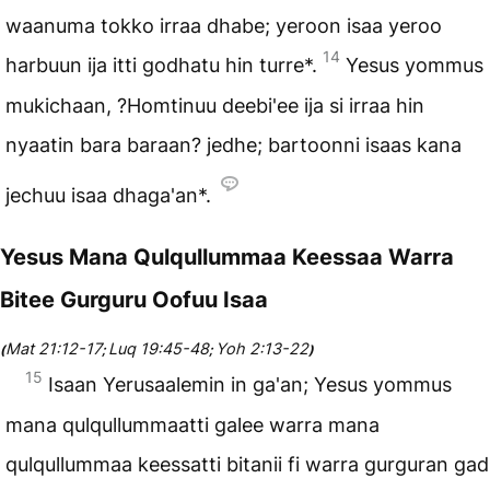
waanuma tokko irraa dhabe; yeroon isaa yeroo
14
harbuun ija itti godhatu hin turre*.
Yesus yommus
mukichaan, ?Homtinuu deebi'ee ija si irraa hin
nyaatin bara baraan? jedhe; bartoonni isaas kana
jechuu isaa dhaga'an*.
Yesus Mana Qulqullummaa Keessaa Warra
Bitee Gurguru Oofuu Isaa
Mat 21:12-17
Luq 19:45-48
Yoh 2:13-22
(
;
;
)
15
Isaan Yerusaalemin in ga'an; Yesus yommus
mana qulqullummaatti galee warra mana
qulqullummaa keessatti bitanii fi warra gurguran gad