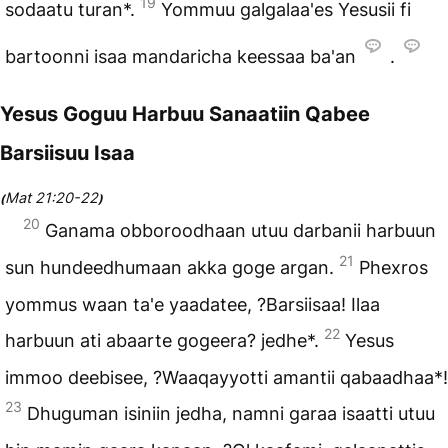
19
sodaatu turan*.
Yommuu galgalaa'es Yesusii fi
bartoonni isaa mandaricha keessaa ba'an
.
Yesus Goguu Harbuu Sanaatiin Qabee
Barsiisuu Isaa
Mat 21:20-22
(
)
20
Ganama obboroodhaan utuu darbanii harbuun
21
sun hundeedhumaan akka goge argan.
Phexros
yommus waan ta'e yaadatee, ?Barsiisaa! Ilaa
22
harbuun ati abaarte gogeera? jedhe*.
Yesus
immoo deebisee, ?Waaqayyotti amantii qabaadhaa*!
23
Dhuguman isiniin jedha, namni garaa isaatti utuu