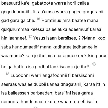
baasuutti ka'e, gabatoota warra horii callaa
gegeddaraniitii fi taa'umsa warra gugee gurguranii
16
gad gara galche.
Homtinuu mi'a baatee mana
qulqullummaa keessa ba'ee akka adeemuuf karaa
17
hin laanneef.
Yesus isaan barsiisee, ? ?Manni koo
saba hundumaatiif mana kadhataa jedhamee in
waamama? kan jedhu hin caafamnee ree? Isin garuu
holqa hattuu isa godhattan? isaaniin jedhe*.
18
Luboonni warri angafoonnii fi barsiisonni
seeraas waa'ee dubbii kanaa dhaga'anii, karaa ittiin
isa balleessan barbaadan; barsiifni isaa garaa
namoota hundumaa rukutee waan tureef, isa in