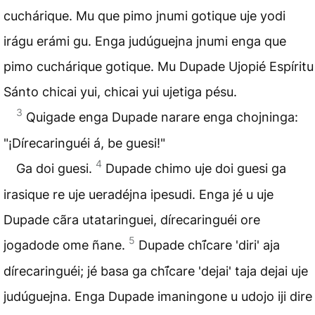
cuchárique. Mu que pimo jnumi gotique uje yodi
irágu erámi gu. Enga judúguejna jnumi enga que
pimo cuchárique gotique. Mu Dupade Ujopié Espíritu
Sánto chicai yui, chicai yui ujetiga pésu.
3
Quigade enga Dupade narare enga chojninga:
"¡Dírecaringuéi á, be guesi!"
4
Ga doi guesi.
Dupade chimo uje doi guesi ga
irasique re uje ueradéjna ipesudi. Enga jé u uje
Dupade cãra utataringuei, dírecaringuéi ore
5
jogadode ome ñane.
Dupade chĩ́care 'diri' aja
dírecaringuéi; jé basa ga chĩ́care 'dejai' taja dejai uje
judúguejna. Enga Dupade imaningone u udojo iji dire