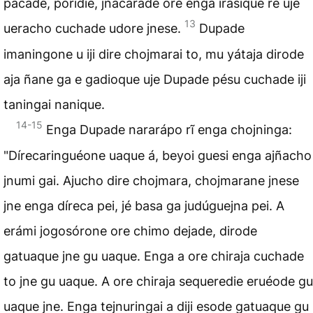
pacade, poridie, jnacarade ore enga irasique re uje
13
ueracho cuchade udore jnese.
Dupade
imaningone u iji dire chojmarai to, mu yátaja dirode
aja ñane ga e gadioque uje Dupade pésu cuchade iji
taningai nanique.
14-15
Enga Dupade nararápo rĩ enga chojninga:
"Dírecaringuéone uaque á, beyoi guesi enga ajñacho
jnumi gai. Ajucho dire chojmara, chojmarane jnese
jne enga díreca pei, jé basa ga judúguejna pei. A
erámi jogosórone ore chimo dejade, dirode
gatuaque jne gu uaque. Enga a ore chiraja cuchade
to jne gu uaque. A ore chiraja sequeredie eruéode gu
uaque jne. Enga tejnuringai a diji esode gatuaque gu