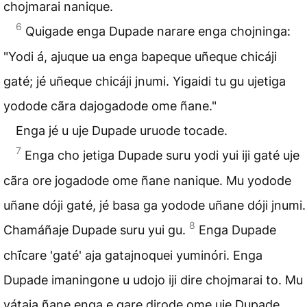
chojmarai nanique.
6
Quigade enga Dupade narare enga chojninga:
"Yodi á, ajuque ua enga bapeque uñeque chicáji
gaté; jé uñeque chicáji jnumi. Yigaidi tu gu ujetiga
yodode cãra dajogadode ome ñane."
Enga jé u uje Dupade uruode tocade.
7
Enga cho jetiga Dupade suru yodi yui iji gaté uje
cãra ore jogadode ome ñane nanique. Mu yodode
uñane dóji gaté, jé basa ga yodode uñane dóji jnumi.
8
Chamáñaje Dupade suru yui gu.
Enga Dupade
chĩ́care 'gaté' aja gatajnoquei yuminóri. Enga
Dupade imaningone u udojo iji dire chojmarai to. Mu
yátaja ñane enga e gare dirode ome uje Dupade