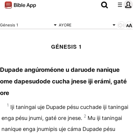
Génesis 1
AYORE
GÉNESIS 1
Dupade angúroméone u daruode nanique
ome dapesudode cucha jnese iji erámi, gaté
ore
1
Iji taningai uje Dupade pésu cuchade iji taningai
2
enga pésu jnumi, gaté ore jnese.
Mu iji taningai
nanique enga jnumipis uje cáma Dupade pésu