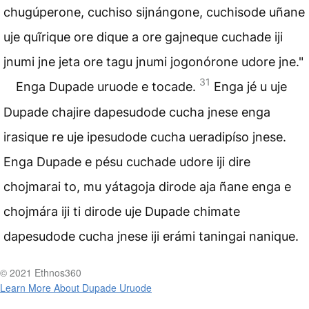
chugúperone, cuchiso sijnángone, cuchisode uñane
uje quĩrique ore dique a ore gajneque cuchade iji
jnumi jne jeta ore tagu jnumi jogonórone udore jne."
31
Enga Dupade uruode e tocade.
Enga jé u uje
Dupade chajire dapesudode cucha jnese enga
irasique re uje ipesudode cucha ueradipíso jnese.
Enga Dupade e pésu cuchade udore iji dire
chojmarai to, mu yátagoja dirode aja ñane enga e
chojmára iji ti dirode uje Dupade chimate
dapesudode cucha jnese iji erámi taningai nanique.
© 2021 Ethnos360
Learn More About Dupade Uruode