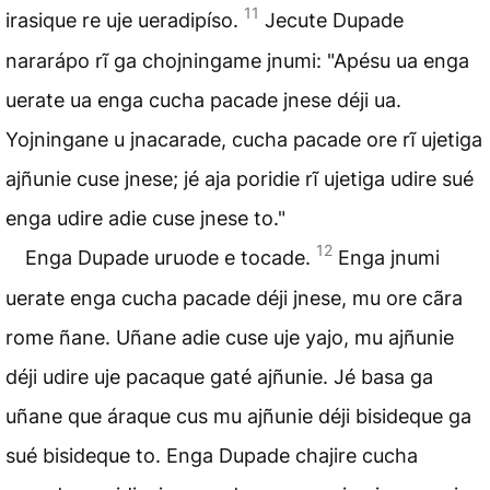
11
irasique re uje ueradipíso.
Jecute Dupade
nararápo rĩ ga chojningame jnumi: "Apésu ua enga
uerate ua enga cucha pacade jnese déji ua.
Yojningane u jnacarade, cucha pacade ore rĩ ujetiga
ajñunie cuse jnese; jé aja poridie rĩ ujetiga udire sué
enga udire adie cuse jnese to."
12
Enga Dupade uruode e tocade.
Enga jnumi
uerate enga cucha pacade déji jnese, mu ore cãra
rome ñane. Uñane adie cuse uje yajo, mu ajñunie
déji udire uje pacaque gaté ajñunie. Jé basa ga
uñane que áraque cus mu ajñunie déji bisideque ga
sué bisideque to. Enga Dupade chajire cucha