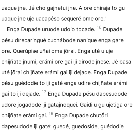
uaque jne. Jé cho gajnetui jne. A ore chiraja to gu
uaque jne uje uacapéso sequeré ome ore."
16
Enga Dupade uruode udojo tocade.
Dupade
pésu dírecaringué cuchábode nanique enga gare
ore. Querúpise uñai ome jõrai. Enga uté u uje
chijñate jnumi, erámi ore gai iji dirode jnese. Jé basa
uté jõrai chijñate erámi gai iji dejade. Enga Dupade
pésu guédodie to iji gaté enga udire chijñate erámi
17
gai to iji dejade.
Enga Dupade pésu dapesudode
udore jogadode iji gatajnoquei. Gaidi u gu ujetiga ore
18
chijñate erámi gai.
Enga Dupade chutṍri
dapesudode iji gaté: guedé, guedoside, guédodie