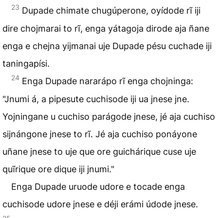
23
Dupade chimate chugúperone, oyídode rĩ iji
dire chojmarai to rĩ, enga yátagoja dirode aja ñane
enga e chejna yijmanai uje Dupade pésu cuchade iji
taningapísi.
24
Enga Dupade nararápo rĩ enga chojninga:
"Jnumi á, a pipesute cuchisode iji ua jnese jne.
Yojningane u cuchiso parágode jnese, jé aja cuchiso
sijnángone jnese to rĩ. Jé aja cuchiso ponáyone
uñane jnese to uje que ore guichárique cuse uje
quĩrique ore dique iji jnumi."
Enga Dupade uruode udore e tocade enga
cuchisode udore jnese e déji erámi údode jnese.