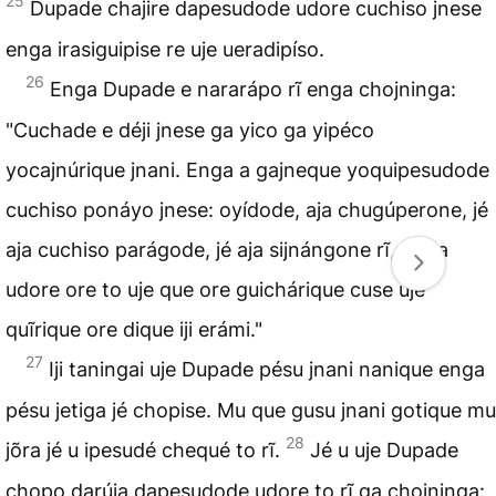
25
Dupade chajire dapesudode udore cuchiso jnese
enga irasiguipise re uje ueradipíso.
26
Enga Dupade e nararápo rĩ enga chojninga:
"Cuchade e déji jnese ga yico ga yipéco
yocajnúrique jnani. Enga a gajneque yoquipesudode
cuchiso ponáyo jnese: oyídode, aja chugúperone, jé
aja cuchiso parágode, jé aja sijnángone rĩ, jé aja
udore ore to uje que ore guichárique cuse uje
quĩrique ore dique iji erámi."
27
Iji taningai uje Dupade pésu jnani nanique enga
pésu jetiga jé chopise. Mu que gusu jnani gotique mu
28
jõra jé u ipesudé chequé to rĩ.
Jé u uje Dupade
chopo darúja dapesudode udore to rĩ ga chojninga: