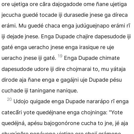
ore ujetiga ore cãra dajogadode ome ñane ujetiga
jecucha guedé tocade iji durasedie jnese ga díreca
erámi. Mu guedé chaca enga judúguejnapo erámi rĩ
iji dejade jnese. Enga Dupade chajire dapesudode iji
gaté enga ueracho jnese enga irasique re uje
19
ueracho jnese iji gaté.
Enga Dupade chimate
dapesudode udore iji dire chojmarai to, mu yátaja
dirode aja ñane enga e gagájni uje Dupade pésu
cuchade iji taningane nanique.
20
Udojo quigade enga Dupade nararápo rĩ enga
catecã́ri yote quedéjnane enga chojninga: "Yote
quedéjná, apésu bajogonórone cucha to jne, jé aja
chugúpẽre ponáyone ujetiga ore chojí erámone