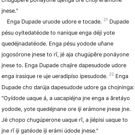
jnese."
21
Enga Dupade uruode udore e tocade.
Dupade
pésu oyítedatéode to nanique enga déji yote
quedéjnadatéode. Enga pésu yodode uñane
jogosórone jnese to rĩ, jé aja chugúpẽre ponáyone
jnese to. Enga Dupade chajire dapesudode udore
22
enga irasique re uje ueradipíso ipesudode.
Enga
Dupade cho darúja dapesudode udore ga chojninga:
"Oyídode uaque á, a uacapiéjna jne enga a ãretáyo
yodode, yote quedéjnane ore iji erámone jnese jne.
Jé chopo chugúperone uaque rĩ, a jiépisi uaque to
jne rĩ iji gatéode iji erámi údode jnese."