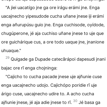
"A jiei uacatígo jne ga ore irágu erámi jne. Enga
uacajnecho yipesudode cucha uñane jnese iji erámi
enga añurupúsu guio jne. Enga cuchisode, oyídode,
chugúperone, jé aja cuchiso uñane jnese to uje que
ore guichárique cus, a ore todo uaque jne, jnanione
uhuaque."
29
Quigade ga Dupade catecãrápoi dapesudi jnani
bajac ore rĩ enga chojninga:
"Cajicho to cucha pacade jnese uje ajñunie cuse
enga uacajnecho udojo. Cajichópo poridie rĩ uje
árigo cuse, uacajnecho udire to. A acho cucha
30
ajñunie jnese, jé aja adie jnese to rĩ.
Jé basa ga