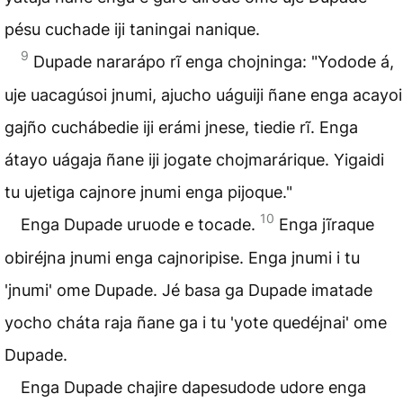
pésu cuchade iji taningai nanique.
9
Dupade nararápo rĩ enga chojninga: "Yodode á,
uje uacagúsoi jnumi, ajucho uáguiji ñane enga acayoi
gajño cuchábedie iji erámi jnese, tiedie rĩ. Enga
átayo uágaja ñane iji jogate chojmarárique. Yigaidi
tu ujetiga cajnore jnumi enga pijoque."
10
Enga Dupade uruode e tocade.
Enga jĩraque
obiréjna jnumi enga cajnoripise. Enga jnumi i tu
'jnumi' ome Dupade. Jé basa ga Dupade imatade
yocho cháta raja ñane ga i tu 'yote quedéjnai' ome
Dupade.
Enga Dupade chajire dapesudode udore enga