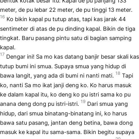
bentuk kotak besar itu: Kapal de pu panjang 133
meter, de pu lebar 22 meter, de pu tinggi 13 meter.
16
Ko bikin kapal pu tutup atas, tapi kas jarak 44
sentimeter di atas de pu dinding kapal. Bikin de tiga
tingkat. Baru pasang pintu satu di bagian samping
kapal.
17
Dengar ini! Sa mo kas datang banjir besar skali kas
tutup bumi ini smua. Supaya smua yang hidup di
18
bawa langit, yang ada di bumi ni nanti mati.
Tapi
ko, nanti Sa mo ikat janji deng ko. Ko harus masuk
ke dalam kapal itu, ko deng ko pu istri sama ko pu
19
anana deng dong pu istri-istri.
Dari smua yang
hidup, dari smua binatang-binatang ini, ko harus
bawa satu pasang, jantan deng betina, bawa dong
masuk ke kapal itu sama-sama. Bikin begitu supaya
20