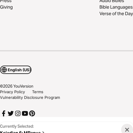
Press
Audio Bibles
Giving
Bible Languages
Verse of the Day
English (US)
©
2026
YouVersion
Privacy Policy
Terms
Vulnerability Disclosure Program
Currently Selected:
Kejadian 6
:
MPapua