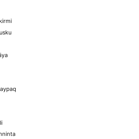
kirmi
usku
äya
saypaq
i
nninta