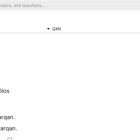
QXN
Dios
arqan.
karqan.