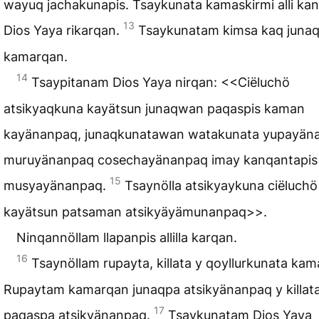
wayuq jachakunapis. Tsaykunata kamaskirmi alli ka
13
Dios Yaya rikarqan.
Tsaykunatam kimsa kaq juna
kamarqan.
14
Tsaypitanam Dios Yaya nirqan: <<Ciëluchö
atsikyaqkuna kayätsun junaqwan paqaspis kaman
kayänanpaq, junaqkunatawan watakunata yupayän
muruyänanpaq cosechayänanpaq imay kanqantapis
15
musyayänanpaq.
Tsaynölla atsikyaykuna ciëluchö
kayätsun patsaman atsikyäyämunanpaq>>.
Ninqannöllam llapanpis allilla karqan.
16
Tsaynöllam rupayta, killata y qoyllurkunata kam
Rupaytam kamarqan junaqpa atsikyänanpaq y killa
17
paqaspa atsikyänanpaq.
Tsaykunatam Dios Yaya