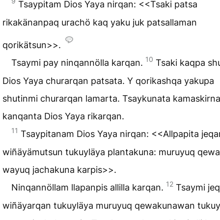
9
Tsaypitam Dios Yaya nirqan: <<Tsaki patsa
rikakänanpaq urachö kaq yaku juk patsallaman
qorikätsun>>.
10
Tsaymi pay ninqannölla karqan.
Tsaki kaqpa sh
Dios Yaya churarqan patsata. Y qorikashqa yakupa
shutinmi churarqan lamarta. Tsaykunata kamaskirnam
kanqanta Dios Yaya rikarqan.
11
Tsaypitanam Dios Yaya nirqan: <<Allpapita jeq
wiñäyämutsun tukuyläya plantakuna: muruyuq qewa
wayuq jachakuna karpis>>.
12
Ninqannöllam llapanpis allilla karqan.
Tsaymi je
wiñäyarqan tukuyläya muruyuq qewakunawan tukuy