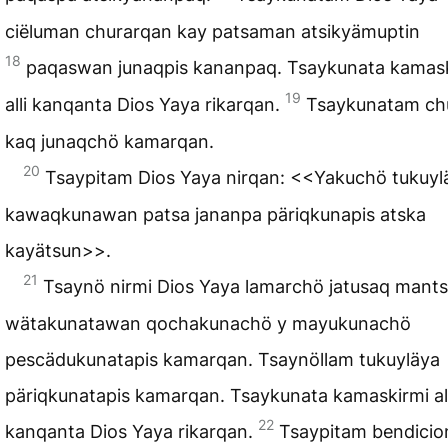
ciëluman churarqan kay patsaman atsikyämuptin
18
paqaswan junaqpis kananpaq. Tsaykunata kamas
19
alli kanqanta Dios Yaya rikarqan.
Tsaykunatam ch
kaq junaqchö kamarqan.
20
Tsaypitam Dios Yaya nirqan: <<Yakuchö tukuyl
kawaqkunawan patsa jananpa päriqkunapis atska
kayätsun>>.
21
Tsaynö nirmi Dios Yaya lamarchö jatusaq mant
wätakunatawan qochakunachö y mayukunachö
pescädukunatapis kamarqan. Tsaynöllam tukuyläya
päriqkunatapis kamarqan. Tsaykunata kamaskirmi all
22
kanqanta Dios Yaya rikarqan.
Tsaypitam bendicio