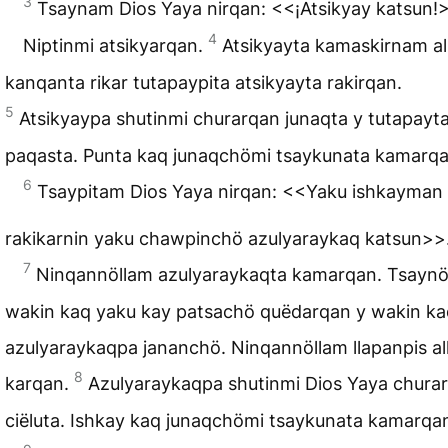
3
Tsaynam Dios Yaya nirqan: <<¡Atsikyay katsun!
4
Niptinmi atsikyarqan.
Atsikyayta kamaskirnam all
kanqanta rikar tutapaypita atsikyayta rakirqan.
5
Atsikyaypa shutinmi churarqan junaqta y tutapay
paqasta. Punta kaq junaqchömi tsaykunata kamarqa
6
Tsaypitam Dios Yaya nirqan: <<Yaku ishkayman
rakikarnin yaku chawpinchö azulyaraykaq katsun>>
7
Ninqannöllam azulyaraykaqta kamarqan. Tsayn
wakin kaq yaku kay patsachö quëdarqan y wakin k
azulyaraykaqpa jananchö. Ninqannöllam llapanpis alli
8
karqan.
Azulyaraykaqpa shutinmi Dios Yaya chura
ciëluta. Ishkay kaq junaqchömi tsaykunata kamarqa