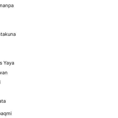
ananpa
ätakuna
s Yaya
awan
i
ata
paqmi