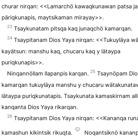
churar nirqan: <<Lamarchö kawaqkunawan patsa j
päriqkunapis, maytsikaman mirayay>>.
23
Tsaykunatam pitsqa kaq junaqchö kamarqan.
24
Tsaypitanam Dios Yaya nirqan: <<Tukuyläya w
kayätsun: manshu kaq, chucaru kaq y lätaypa
puriqkunapis>>.
25
Ninqannöllam llapanpis karqan.
Tsaynöpam Dio
kamarqan tukuyläya manshu y chucaru wätakunat
lätaypa puriqkunatapis. Tsaykunata kamaskirnam all
kanqanta Dios Yaya rikarqan.
26
Tsaypitanam Dios Yaya nirqan: <<Kananqa run
kamashun kikintsik rikuqta.
Noqantsiknö kanan