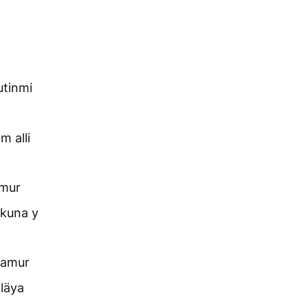
utinmi
 alli
amur
kuna y
qamur
läya