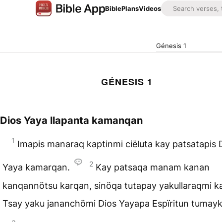
Bible
Plans
Videos
Génesis 1
GÉNESIS 1
Dios Yaya llapanta kamanqan
1
Imapis manaraq kaptinmi ciëluta kay patsatapis 
2
Yaya kamarqan.
Kay patsaqa manam kanan
kanqannötsu karqan, sinöqa tutapay yakullaraqmi k
Tsay yaku jananchömi Dios Yayapa Espïritun tumay