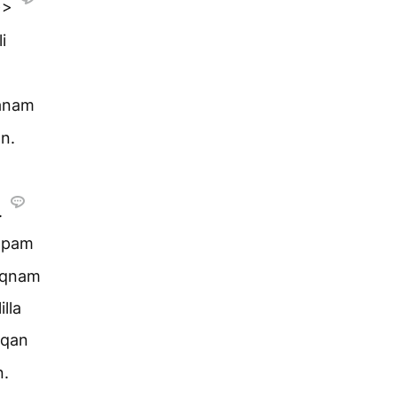
>>
i
tanam
n.
.
öpam
aqnam
lla
rqan
n.