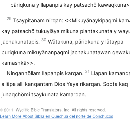
päriqkuna y llapanpis kay patsachö kawaqkuna>
29
Tsaypitanam nirqan: <<Mikuyänaykipaqmi kam
kay patsachö tukuyläya mikuna plantakunata y way
30
jachakunatapis.
Wätakuna, päriqkuna y lätaypa
puriqkuna mikuyänanpaqmi jachakunatawan qewak
kamashkä>>.
31
Ninqannöllam llapanpis karqan.
Llapan kamanq
alläpa alli kanqantam Dios Yaya rikarqan. Soqta kaq
junaqchömi tsaykunata kamarqan.
© 2011, Wycliffe Bible Translators, Inc. All rights reserved.
Learn More About Biblia en Quechua del norte de Conchucos