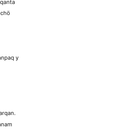
nqanta
qchö
anpaq y
arqan.
tanam