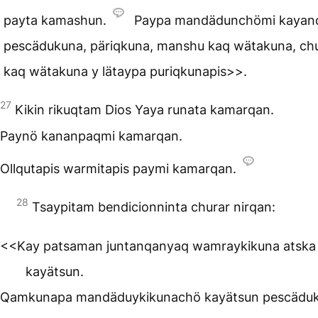
payta kamashun.
Paypa mandädunchömi kayan
pescädukuna, päriqkuna, manshu kaq wätakuna, ch
kaq wätakuna y lätaypa puriqkunapis>>.
27
Kikin rikuqtam Dios Yaya runata kamarqan.
Paynö kananpaqmi kamarqan.
Ollqutapis warmitapis paymi kamarqan.
28
Tsaypitam bendicionninta churar nirqan:
<<Kay patsaman juntanqanyaq wamraykikuna atska
kayätsun.
Qamkunapa mandäduykikunachö kayätsun pescäduk