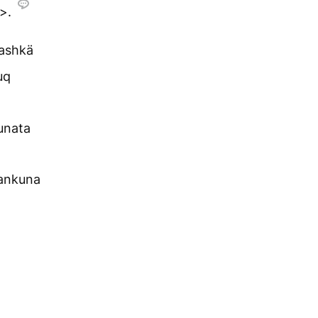
>.
ashkä
uq
unata
ankuna