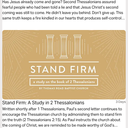
Has Jesus already come and gone? Second Thessalonians assured
fearful people who had been told a lie and that Jesus Christ’s second
coming was still to come. He didn’t leave you behind. Don’t give up. This
same truth keeps a fire kindled in our hearts that produces self-control,
discipline, and determination to keep moving forward. Trusted Bible
teacher Dr. J. Vernon McGee leads us through this short, powerful book.
Stand Firm: A Study in 2 Thessalonians
3 Days
Written shortly after 1 Thessalonians, Paul’s second letter continues to
encourage the Thessalonian church by admonishing them to stand firm
on the truth (2 Thessalonians 2:15). As Paul instructs the church about
the coming of Christ, we are reminded to be made worthy of God’s