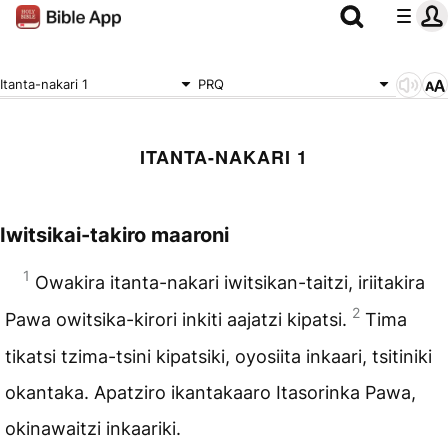
Itanta-nakari 1
PRQ
ITANTA-NAKARI 1
Iwitsikai-takiro maaroni
1
Owakira itanta-nakari iwitsikan-taitzi, iriitakira
2
Pawa owitsika-kirori inkiti aajatzi kipatsi.
Tima
tikatsi tzima-tsini kipatsiki, oyosiita inkaari, tsitiniki
okantaka. Apatziro ikantakaaro Itasorinka Pawa,
okinawaitzi inkaariki.