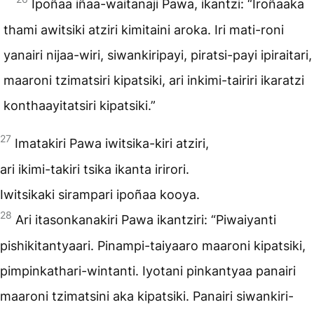
Ipoñaa iñaa-waitanaji Pawa, ikantzi: “Iroñaaka
thami awitsiki atziri kimitaini aroka. Iri mati-roni
yanairi nijaa-wiri, siwankiripayi, piratsi-payi ipiraitari,
maaroni tzimatsiri kipatsiki, ari inkimi-tairiri ikaratzi
konthaayitatsiri kipatsiki.”
27
Imatakiri Pawa iwitsika-kiri atziri,
ari ikimi-takiri tsika ikanta irirori.
Iwitsikaki sirampari ipoñaa kooya.
28
Ari itasonkanakiri Pawa ikantziri: “Piwaiyanti
pishikitantyaari. Pinampi-taiyaaro maaroni kipatsiki,
pimpinkathari-wintanti. Iyotani pinkantyaa panairi
maaroni tzimatsini aka kipatsiki. Panairi siwankiri-