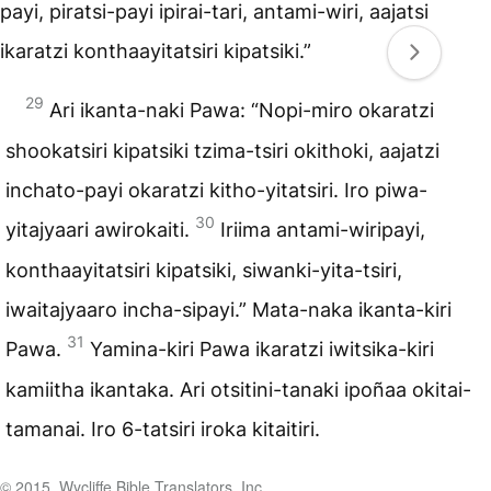
payi, piratsi-payi ipirai-tari, antami-wiri, aajatsi
ikaratzi konthaayitatsiri kipatsiki.”
29
Ari ikanta-naki Pawa: “Nopi-miro okaratzi
shookatsiri kipatsiki tzima-tsiri okithoki, aajatzi
inchato-payi okaratzi kitho-yitatsiri. Iro piwa-
30
yitajyaari awirokaiti.
Iriima antami-wiripayi,
konthaayitatsiri kipatsiki, siwanki-yita-tsiri,
iwaitajyaaro incha-sipayi.” Mata-naka ikanta-kiri
31
Pawa.
Yamina-kiri Pawa ikaratzi iwitsika-kiri
kamiitha ikantaka. Ari otsitini-tanaki ipoñaa okitai-
tamanai. Iro 6-tatsiri iroka kitaitiri.
© 2015, Wycliffe Bible Translators, Inc