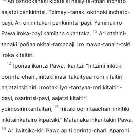
Ari oshookanaki kipatsiki nasiyita-chari inchato
aajatzi pankirintsi. Tzimayi-tanaki okithoki inchato-
payi. Ari okimitakari pankirintsi-payi. Yaminakiro
13
Pawa iroka-payi kamiitha okantaka.
Ari otsitini-
tanaki ipoñaa okitai-tamanaji. Iro mawa-tanain-tsiri
iroka kitaitiri.
14
Ipoñaa ikantzi Pawa, ikantzi: “Intzimi inkitiki
oorinta-chani, iriitaki inasi-takaityaa-roni kitaitiri
aajatzi tsitiniri. Irootaki iyoi-tantyaa-rori kitaitiri-
payi, osarintsi-payi, aajatzi kitaitiri
15
yoimosirinkantaitari,
Iriitaki oorintaachani inkitiki
inkitainkatairo kipatsiki.” Matanaka inkantakiri Pawa.
16
Ari iwitsika-kiri Pawa apiti oorinta-chari. Aparoni