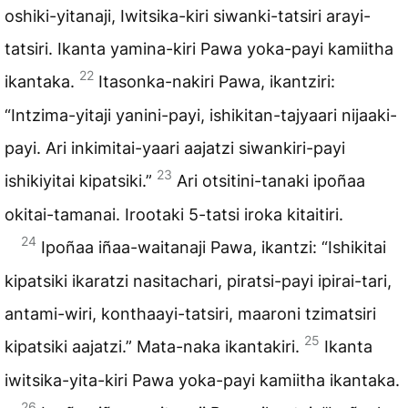
oshiki-yitanaji, Iwitsika-kiri siwanki-tatsiri arayi-
tatsiri. Ikanta yamina-kiri Pawa yoka-payi kamiitha
22
ikantaka.
Itasonka-nakiri Pawa, ikantziri:
“Intzima-yitaji yanini-payi, ishikitan-tajyaari nijaaki-
payi. Ari inkimitai-yaari aajatzi siwankiri-payi
23
ishikiyitai kipatsiki.”
Ari otsitini-tanaki ipoñaa
okitai-tamanai. Irootaki 5-tatsi iroka kitaitiri.
24
Ipoñaa iñaa-waitanaji Pawa, ikantzi: “Ishikitai
kipatsiki ikaratzi nasitachari, piratsi-payi ipirai-tari,
antami-wiri, konthaayi-tatsiri, maaroni tzimatsiri
25
kipatsiki aajatzi.” Mata-naka ikantakiri.
Ikanta
iwitsika-yita-kiri Pawa yoka-payi kamiitha ikantaka.
26