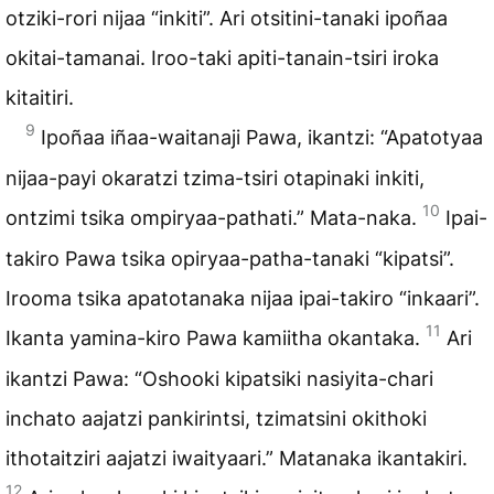
otziki-rori nijaa “inkiti”. Ari otsitini-tanaki ipoñaa
okitai-tamanai. Iroo-taki apiti-tanain-tsiri iroka
kitaitiri.
9
Ipoñaa iñaa-waitanaji Pawa, ikantzi: “Apatotyaa
nijaa-payi okaratzi tzima-tsiri otapinaki inkiti,
10
ontzimi tsika ompiryaa-pathati.” Mata-naka.
Ipai-
takiro Pawa tsika opiryaa-patha-tanaki “kipatsi”.
Irooma tsika apatotanaka nijaa ipai-takiro “inkaari”.
11
Ikanta yamina-kiro Pawa kamiitha okantaka.
Ari
ikantzi Pawa: “Oshooki kipatsiki nasiyita-chari
inchato aajatzi pankirintsi, tzimatsini okithoki
ithotaitziri aajatzi iwaityaari.” Matanaka ikantakiri.
12