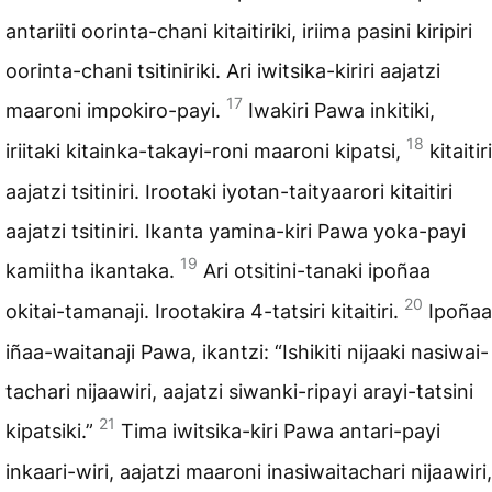
antariiti oorinta-chani kitaitiriki, iriima pasini kiripiri
oorinta-chani tsitiniriki. Ari iwitsika-kiriri aajatzi
17
maaroni impokiro-payi.
Iwakiri Pawa inkitiki,
18
iriitaki kitainka-takayi-roni maaroni kipatsi,
kitaitiri
aajatzi tsitiniri. Irootaki iyotan-taityaarori kitaitiri
aajatzi tsitiniri. Ikanta yamina-kiri Pawa yoka-payi
19
kamiitha ikantaka.
Ari otsitini-tanaki ipoñaa
20
okitai-tamanaji. Irootakira 4-tatsiri kitaitiri.
Ipoñaa
iñaa-waitanaji Pawa, ikantzi: “Ishikiti nijaaki nasiwai-
tachari nijaawiri, aajatzi siwanki-ripayi arayi-tatsini
21
kipatsiki.”
Tima iwitsika-kiri Pawa antari-payi
inkaari-wiri, aajatzi maaroni inasiwaitachari nijaawiri,