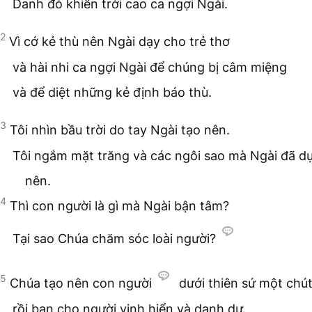
Danh đó khiến trời cao ca ngợi Ngài.
2
Vì cớ kẻ thù nên Ngài dạy cho trẻ thơ
và hài nhi ca ngợi Ngài để chúng bị câm miệng
và để diệt những kẻ định báo thù.
3
Tôi nhìn bầu trời do tay Ngài tạo nên.
Tôi ngắm mặt trăng và các ngôi sao mà Ngài đã d
nên.
4
Thì con người là gì mà Ngài bận tâm?
Tại sao Chúa chăm sóc loài người?
5
Chúa tạo nên con người
dưới thiên sứ một chú
rồi ban cho người vinh hiển và danh dự.