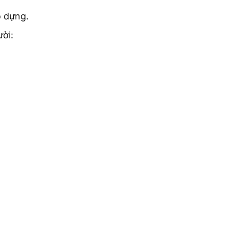
o dựng.
ời: