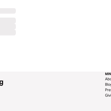
MIN
Ab
g
Blo
Pre
Giv