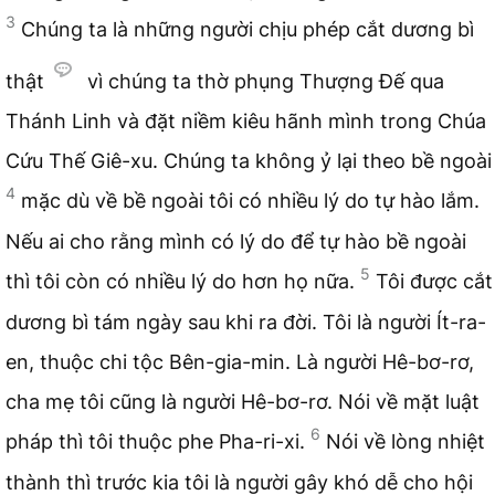
3
Chúng ta là những người chịu phép cắt dương bì
thật
vì chúng ta thờ phụng Thượng Đế qua
Thánh Linh và đặt niềm kiêu hãnh mình trong Chúa
Cứu Thế Giê-xu. Chúng ta không ỷ lại theo bề ngoài
4
mặc dù về bề ngoài tôi có nhiều lý do tự hào lắm.
Nếu ai cho rằng mình có lý do để tự hào bề ngoài
5
thì tôi còn có nhiều lý do hơn họ nữa.
Tôi được cắt
dương bì tám ngày sau khi ra đời. Tôi là người Ít-ra-
en, thuộc chi tộc Bên-gia-min. Là người Hê-bơ-rơ,
cha mẹ tôi cũng là người Hê-bơ-rơ. Nói về mặt luật
6
pháp thì tôi thuộc phe Pha-ri-xi.
Nói về lòng nhiệt
thành thì trước kia tôi là người gây khó dễ cho hội