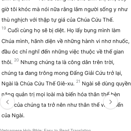
giờ tôi khóc mà nói nữa rằng lắm người sống y như
thù nghịch với thập tự giá của Chúa Cứu Thế.
19
Cuối cùng họ sẽ bị diệt. Họ lấy bụng mình làm
Chúa mình, hãnh diện về những hành vi nhơ nhuốc,
đầu óc chỉ nghĩ đến những việc thuộc về thế gian
20
thôi.
Nhưng chúng ta là công dân trên trời,
chúng ta đang trông mong Đấng Giải Cứu trở lại,
21
Ngài là Chúa Cứu Thế Giê-xu.
Ngài sẽ dùng quyền
năng quản trị mọi loài mà biến hóa thân thể hèn
mọn của chúng ta trở nên như thân thể vinh hiển
của Ngài.
Vietnamese Holy Bible: Easy-to-Read Translation