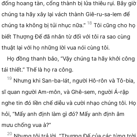
đống hoang tàn, cổng thành bị lửa thiêu rụi. Bây giờ
chúng ta hãy xây lại vách thành Giê-ru-sa-lem để
18
chúng ta không bị tủi nhục nữa.”
Tôi cũng cho họ
biết Thượng Đế đã nhân từ đối với tôi ra sao cùng
thuật lại với họ những lời vua nói cùng tôi.
Họ đồng thanh bảo, “Vậy chúng ta hãy khởi công
tái thiết.” Thế là họ ra công.
19
Nhưng khi San-ba-lát, người Hô-rôn và Tô-bia,
sĩ quan người Am-môn, và Ghê-sem, người Á-rập
nghe tin đó liền chế diễu và cười nhạo chúng tôi. Họ
hỏi, “Mấy anh định làm gì đó? Mấy anh định âm
mưu chống vua à?”
20
Nhưng tôi trả lời, “Thượng Đế của các từng trời