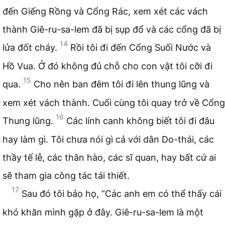
đến Giếng Rồng và Cổng Rác, xem xét các vách
thành Giê-ru-sa-lem đã bị sụp đổ và các cổng đã bị
14
lửa đốt cháy.
Rồi tôi đi đến Cổng Suối Nước và
Hồ Vua. Ở đó không đủ chỗ cho con vật tôi cỡi đi
15
qua.
Cho nên ban đêm tôi đi lên thung lũng và
xem xét vách thành. Cuối cùng tôi quay trở về Cổng
16
Thung lũng.
Các lính canh không biết tôi đi đâu
hay làm gì. Tôi chưa nói gì cả với dân Do-thái, các
thầy tế lễ, các thân hào, các sĩ quan, hay bất cứ ai
sẽ tham gia công tác tái thiết.
17
Sau đó tôi bảo họ, “Các anh em có thể thấy cái
khó khăn mình gặp ở đây. Giê-ru-sa-lem là một