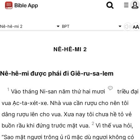
Nê-hê-mi 2
BPT
NÊ-HÊ-MI 2
Nê-hê-mi được phái đi Giê-ru-sa-lem
1
Vào tháng Ni-san năm thứ hai mươi
triều đại
vua Ạc-ta-xét-xe. Nhà vua cần rượu cho nên tôi
dâng rượu lên cho vua. Xưa nay tôi chưa hề tỏ vẻ
2
buồn rầu khi đứng trước mặt vua.
Vì thế vua hỏi,
“Sao mặt ngươi trông ủ rũ mặc dù ngươi không có