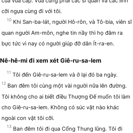
của vua cấp. Vua cũng phái các sĩ quan và các lính
cỡi ngựa cùng đi với tôi.
10
Khi San-ba-lát, người Hô-rôn, và Tô-bia, viên sĩ
quan người Am-môn, nghe tin nầy thì họ đâm ra
bực tức vì nay có người giúp đỡ dân Ít-ra-en.
Nê-hê-mi đi xem xét Giê-ru-sa-lem
11
Tôi đến Giê-ru-sa-lem và ở lại đó ba ngày.
12
Ban đêm tôi cùng một vài người nữa lên đường.
Tôi không cho ai biết điều Thượng Đế muốn tôi làm
cho Giê-ru-sa-lem. Không có súc vật nào khác
ngoài con vật tôi cỡi.
13
Ban đêm tôi đi qua Cổng Thung lũng. Tôi đi