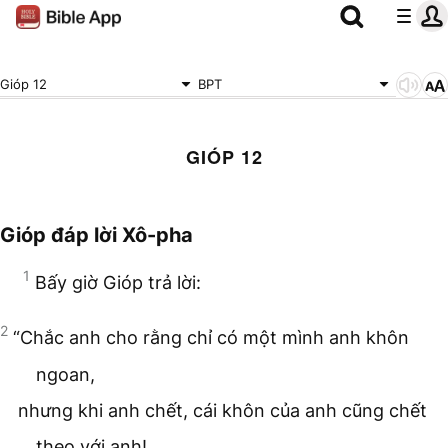
Gióp 12
BPT
GIÓP 12
Gióp đáp lời Xô-pha
1
Bấy giờ Gióp trả lời:
2
“Chắc anh cho rằng chỉ có một mình anh khôn
ngoan,
nhưng khi anh chết, cái khôn của anh cũng chết
theo với anh!