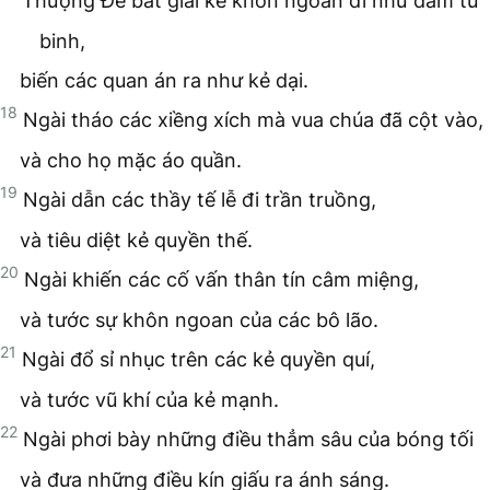
Thượng Đế bắt giải kẻ khôn ngoan đi như đám tù
binh,
biến các quan án ra như kẻ dại.
18
Ngài tháo các xiềng xích mà vua chúa đã cột vào,
và cho họ mặc áo quần.
19
Ngài dẫn các thầy tế lễ đi trần truồng,
và tiêu diệt kẻ quyền thế.
20
Ngài khiến các cố vấn thân tín câm miệng,
và tước sự khôn ngoan của các bô lão.
21
Ngài đổ sỉ nhục trên các kẻ quyền quí,
và tước vũ khí của kẻ mạnh.
22
Ngài phơi bày những điều thẳm sâu của bóng tối
và đưa những điều kín giấu ra ánh sáng.