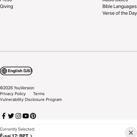
Giving
Bible Languages
Verse of the Day
English (US)
©
2026
YouVersion
Privacy Policy
Terms
Vulnerability Disclosure Program
Currently Selected:
Ê-sai 17
:
BPT