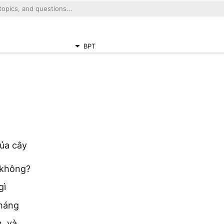
BPT
của cây
 không?
gì
 máng
, và