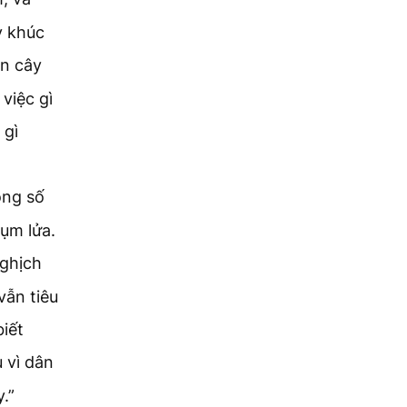
y khúc
ân cây
việc gì
 gì
ong số
hụm lửa.
nghịch
vẫn tiêu
biết
 vì dân
.”