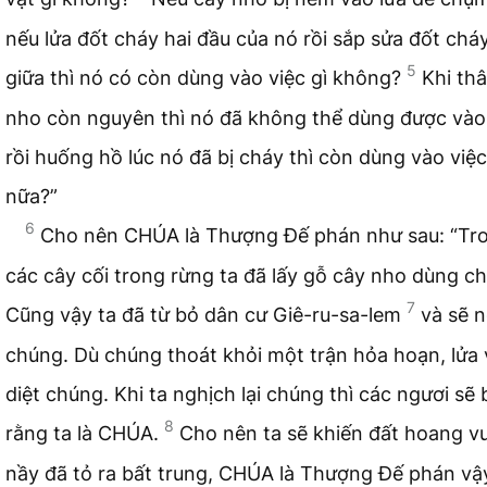
nếu lửa đốt cháy hai đầu của nó rồi sắp sửa đốt chá
5
giữa thì nó có còn dùng vào việc gì không?
Khi th
nho còn nguyên thì nó đã không thể dùng được vào 
rồi huống hồ lúc nó đã bị cháy thì còn dùng vào việc
nữa?”
6
Cho nên CHÚA là Thượng Đế phán như sau: “Tr
các cây cối trong rừng ta đã lấy gỗ cây nho dùng c
7
Cũng vậy ta đã từ bỏ dân cư Giê-ru-sa-lem
và sẽ 
chúng. Dù chúng thoát khỏi một trận hỏa hoạn, lửa 
diệt chúng. Khi ta nghịch lại chúng thì các ngươi sẽ 
8
rằng ta là CHÚA.
Cho nên ta sẽ khiến đất hoang vu
nầy đã tỏ ra bất trung, CHÚA là Thượng Đế phán vậy