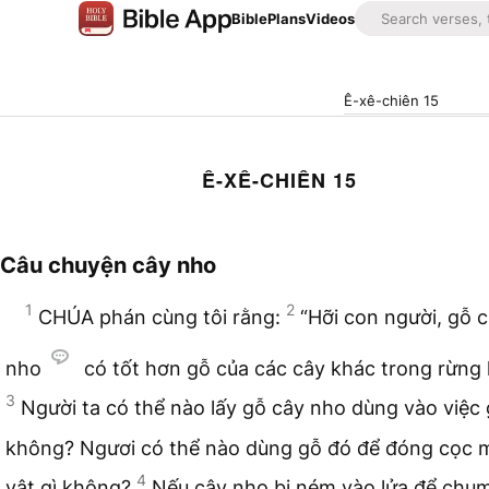
Bible
Plans
Videos
Ê-xê-chiên 15
Ê-XÊ-CHIÊN 15
Câu chuyện cây nho
1
2
CHÚA phán cùng tôi rằng:
“Hỡi con người, gỗ 
nho
có tốt hơn gỗ của các cây khác trong rừng
3
Người ta có thể nào lấy gỗ cây nho dùng vào việc 
không? Ngươi có thể nào dùng gỗ đó để đóng cọc
4
vật gì không?
Nếu cây nho bị ném vào lửa để chụm