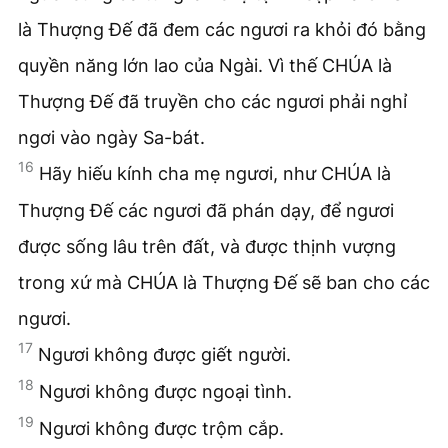
là Thượng Đế đã đem các ngươi ra khỏi đó bằng
quyền năng lớn lao của Ngài. Vì thế CHÚA là
Thượng Đế đã truyền cho các ngươi phải nghỉ
ngơi vào ngày Sa-bát.
16
Hãy hiếu kính cha mẹ ngươi, như CHÚA là
Thượng Đế các ngươi đã phán dạy, để ngươi
được sống lâu trên đất, và được thịnh vượng
trong xứ mà CHÚA là Thượng Đế sẽ ban cho các
ngươi.
17
Ngươi không được giết người.
18
Ngươi không được ngoại tình.
19
Ngươi không được trộm cắp.