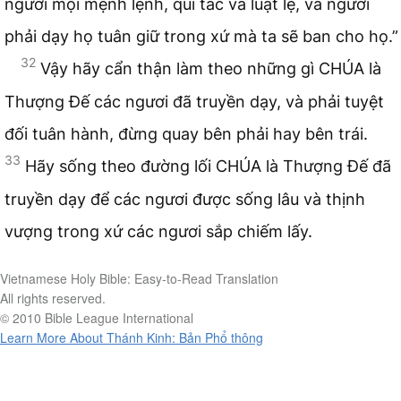
ngươi mọi mệnh lệnh, qui tắc và luật lệ, và ngươi
phải dạy họ tuân giữ trong xứ mà ta sẽ ban cho họ.”
32
Vậy hãy cẩn thận làm theo những gì CHÚA là
Thượng Đế các ngươi đã truyền dạy, và phải tuyệt
đối tuân hành, đừng quay bên phải hay bên trái.
33
Hãy sống theo đường lối CHÚA là Thượng Đế đã
truyền dạy để các ngươi được sống lâu và thịnh
vượng trong xứ các ngươi sắp chiếm lấy.
Vietnamese Holy Bible: Easy-to-Read Translation
All rights reserved.
© 2010 Bible League International
Learn More About Thánh Kinh: Bản Phổ thông