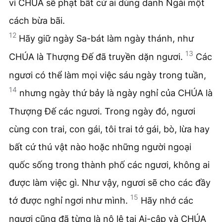
vì CHÚA sẽ phạt bất cứ ai dùng danh Ngài một
cách bừa bãi.
12
Hãy giữ ngày Sa-bát làm ngày thánh, như
13
CHÚA là Thượng Đế đã truyền dặn ngươi.
Các
ngươi có thể làm mọi việc sáu ngày trong tuần,
14
nhưng ngày thứ bảy là ngày nghỉ của CHÚA là
Thượng Đế các ngươi. Trong ngày đó, ngươi
cùng con trai, con gái, tôi trai tớ gái, bò, lừa hay
bất cứ thú vật nào hoặc những người ngoại
quốc sống trong thành phố các ngươi, không ai
được làm việc gì. Như vậy, ngươi sẽ cho các đầy
15
tớ được nghỉ ngơi như mình.
Hãy nhớ các
ngươi cũng đã từng là nô lệ tại Ai-cập và CHÚA