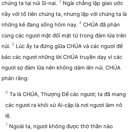
3
chúng ta tại núi Si-nai.
Ngài chẳng lập giao ước
nầy với tổ tiên chúng ta, nhưng lập với chúng ta là
4
những kẻ đang sống hôm nay.
CHÚA đã phán
cùng các ngươi mặt đối mặt từ trong đám lửa trên
5
núi.
Lúc ấy ta đứng giữa CHÚA và các ngươi để
bảo các ngươi những lời CHÚA truyền dạy vì các
ngươi sợ đám lửa nên không dám lên núi. CHÚA
phán rằng:
6
Ta là CHÚA, Thượng Đế các ngươi; ta đã mang
các ngươi ra khỏi xứ Ai-cập là nơi ngươi làm nô
lệ.
7
Ngoài ta, ngươi không được thờ thần nào