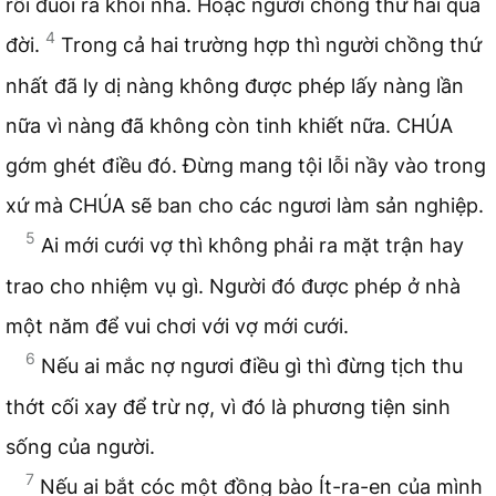
rồi đuổi ra khỏi nhà. Hoặc người chồng thứ hai qua
4
đời.
Trong cả hai trường hợp thì người chồng thứ
nhất đã ly dị nàng không được phép lấy nàng lần
nữa vì nàng đã không còn tinh khiết nữa. CHÚA
gớm ghét điều đó. Đừng mang tội lỗi nầy vào trong
xứ mà CHÚA sẽ ban cho các ngươi làm sản nghiệp.
5
Ai mới cưới vợ thì không phải ra mặt trận hay
trao cho nhiệm vụ gì. Người đó được phép ở nhà
một năm để vui chơi với vợ mới cưới.
6
Nếu ai mắc nợ ngươi điều gì thì đừng tịch thu
thớt cối xay để trừ nợ, vì đó là phương tiện sinh
sống của người.
7
Nếu ai bắt cóc một đồng bào Ít-ra-en của mình