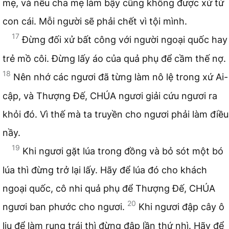
mẹ, và nếu cha mẹ làm bậy cũng không được xử tử
con cái. Mỗi người sẽ phải chết vì tội mình.
17
Đừng đối xử bất công với người ngoại quốc hay
trẻ mồ côi. Đừng lấy áo của quả phụ để cầm thế nợ.
18
Nên nhớ các ngươi đã từng làm nô lệ trong xứ Ai-
cập, và Thượng Đế, CHÚA ngươi giải cứu ngươi ra
khỏi đó. Vì thế mà ta truyền cho ngươi phải làm điều
nầy.
19
Khi ngươi gặt lúa trong đồng và bỏ sót một bó
lúa thì đừng trở lại lấy. Hãy để lúa đó cho khách
ngoại quốc, cô nhi quả phụ để Thượng Đế, CHÚA
20
ngươi ban phước cho ngươi.
Khi ngươi đập cây ô
liu để làm rụng trái thì đừng đập lần thứ nhì. Hãy để