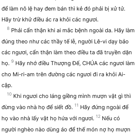
để làm nô lệ hay đem bán thì kẻ đó phải bị xử tử.
Hãy trừ khử điều ác ra khỏi các ngươi.
8
Phải cẩn thận khi ai mắc bệnh ngoài da. Hãy làm
đúng theo như các thầy tế lễ, người Lê-vi dạy bảo
các ngươi, cẩn thận làm theo điều ta đã truyền dặn
9
họ.
Hãy nhớ điều Thượng Đế, CHÚA các ngươi làm
cho Mi-ri-am trên đường các ngươi đi ra khỏi Ai-
cập.
10
Khi ngươi cho láng giềng mình mượn vật gì thì
11
đừng vào nhà họ để siết đồ.
Hãy đứng ngoài để
12
họ vào nhà lấy vật họ hứa với ngươi.
Nếu có
người nghèo nào dùng áo để thế món nợ họ mượn