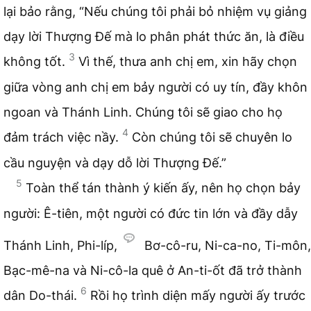
lại bảo rằng, “Nếu chúng tôi phải bỏ nhiệm vụ giảng
dạy lời Thượng Đế mà lo phân phát thức ăn, là điều
3
không tốt.
Vì thế, thưa anh chị em, xin hãy chọn
giữa vòng anh chị em bảy người có uy tín, đầy khôn
ngoan và Thánh Linh. Chúng tôi sẽ giao cho họ
4
đảm trách việc nầy.
Còn chúng tôi sẽ chuyên lo
cầu nguyện và dạy dỗ lời Thượng Đế.”
5
Toàn thể tán thành ý kiến ấy, nên họ chọn bảy
người: Ê-tiên, một người có đức tin lớn và đầy dẫy
Thánh Linh, Phi-líp,
Bơ-cô-ru, Ni-ca-no, Ti-môn,
Bạc-mê-na và Ni-cô-la quê ở An-ti-ốt đã trở thành
6
dân Do-thái.
Rồi họ trình diện mấy người ấy trước