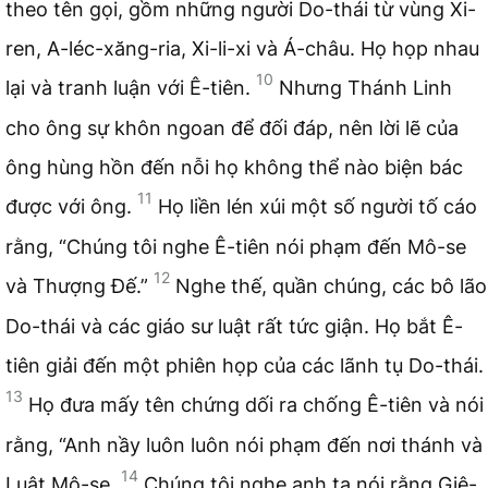
theo tên gọi, gồm những người Do-thái từ vùng Xi-
ren, A-léc-xăng-ria, Xi-li-xi và Á-châu. Họ họp nhau
10
lại và tranh luận với Ê-tiên.
Nhưng Thánh Linh
cho ông sự khôn ngoan để đối đáp, nên lời lẽ của
ông hùng hồn đến nỗi họ không thể nào biện bác
11
được với ông.
Họ liền lén xúi một số người tố cáo
rằng, “Chúng tôi nghe Ê-tiên nói phạm đến Mô-se
12
và Thượng Đế.”
Nghe thế, quần chúng, các bô lão
Do-thái và các giáo sư luật rất tức giận. Họ bắt Ê-
tiên giải đến một phiên họp của các lãnh tụ Do-thái.
13
Họ đưa mấy tên chứng dối ra chống Ê-tiên và nói
rằng, “Anh nầy luôn luôn nói phạm đến nơi thánh và
14
Luật Mô-se.
Chúng tôi nghe anh ta nói rằng Giê-