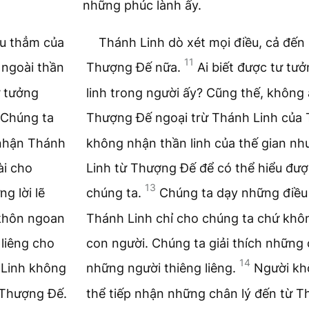
những phúc lành ấy.
âu thẳm của
Thánh Linh dò xét mọi điều, cả đến
11
 ngoài thần
Thượng Đế nữa.
Ai biết được tư tư
ư tưởng
linh trong người ấy? Cũng thế, không 
Chúng ta
Thượng Đế ngoại trừ Thánh Linh của
 nhận Thánh
không nhận thần linh của thế gian n
ài cho
Linh từ Thượng Đế để có thể hiểu đượ
13
g lời lẽ
chúng ta.
Chúng ta dạy những điều 
 khôn ngoan
Thánh Linh chỉ cho chúng ta chứ khôn
 liêng cho
con người. Chúng ta giải thích những 
14
 Linh không
những người thiêng liêng.
Người kh
 Thượng Đế.
thể tiếp nhận những chân lý đến từ 