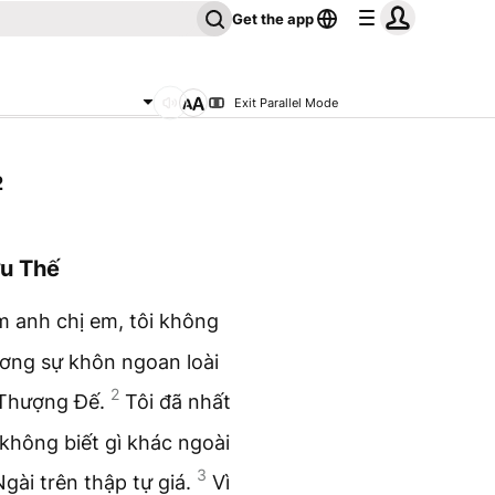
Get the app
Exit Parallel Mode
2
ứu Thế
m anh chị em, tôi không
ương sự khôn ngoan loài
2
ề Thượng Đế.
Tôi đã nhất
 không biết gì khác ngoài
3
gài trên thập tự giá.
Vì