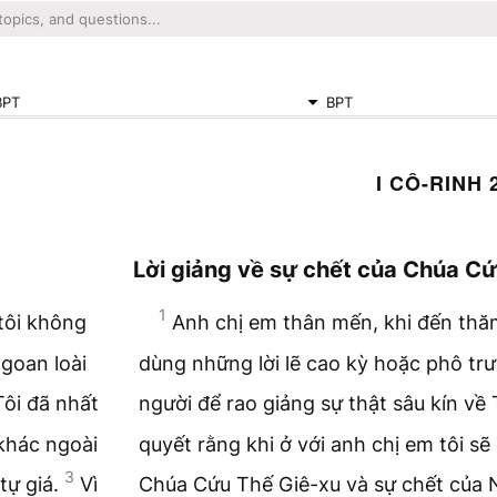
BPT
BPT
I CÔ-RINH 
Lời giảng về sự chết của Chúa C
1
tôi không
Anh chị em thân mến, khi đến thă
goan loài
dùng những lời lẽ cao kỳ hoặc phô tr
Tôi đã nhất
người để rao giảng sự thật sâu kín v
 khác ngoài
quyết rằng khi ở với anh chị em tôi sẽ
3
tự giá.
Vì
Chúa Cứu Thế Giê-xu và sự chết của N