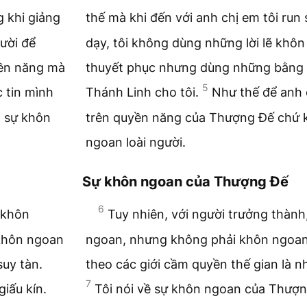
 khi giảng
thế mà khi đến với anh chị em tôi run
ười để
dạy, tôi không dùng những lời lẽ khô
ền năng mà
thuyết phục nhưng dùng những bằng
5
 tin mình
Thánh Linh cho tôi.
Như thế để anh 
n sự khôn
trên quyền năng của Thượng Đế chứ 
ngoan loài người.
Sự khôn ngoan của Thượng Đế
6
ự khôn
Tuy nhiên, với người trưởng thành
khôn ngoan
ngoan, nhưng không phải khôn ngoan
suy tàn.
theo các giới cầm quyền thế gian là n
7
iấu kín.
Tôi nói về sự khôn ngoan của Thượn