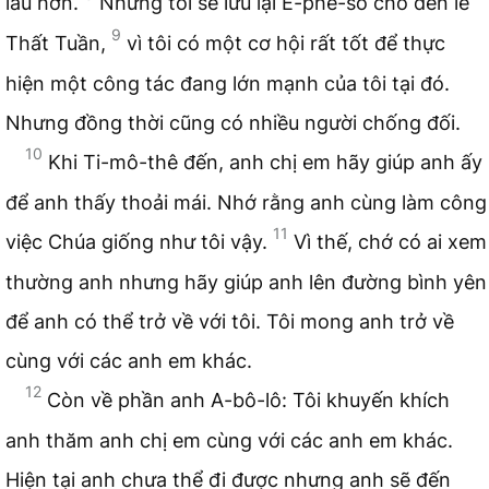
lâu hơn.
Nhưng tôi sẽ lưu lại Ê-phê-sô cho đến lễ
9
Thất Tuần,
vì tôi có một cơ hội rất tốt để thực
hiện một công tác đang lớn mạnh của tôi tại đó.
Nhưng đồng thời cũng có nhiều người chống đối.
10
Khi Ti-mô-thê đến, anh chị em hãy giúp anh ấy
để anh thấy thoải mái. Nhớ rằng anh cùng làm công
11
việc Chúa giống như tôi vậy.
Vì thế, chớ có ai xem
thường anh nhưng hãy giúp anh lên đường bình yên
để anh có thể trở về với tôi. Tôi mong anh trở về
cùng với các anh em khác.
12
Còn về phần anh A-bô-lô: Tôi khuyến khích
anh thăm anh chị em cùng với các anh em khác.
Hiện tại anh chưa thể đi được nhưng anh sẽ đến